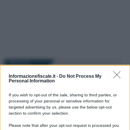
I PIÙ LETTI
Informazionefiscale.it -
Do Not Process My
Tommaso Gavi
-
IVA
24 OTTOBRE 2024
Personal Information
Aliquota IVA sciroppi o
integratori alimentari liquidi
If you wish to opt-out of the sale, sharing to third parties, or
processing of your personal or sensitive information for
targeted advertising by us, please use the below opt-out
section to confirm your selection.
Rosy D’Elia
-
IVA
3 SETTEMBRE 2025
Registratori e POS collegati
Please note that after your opt-out request is processed you