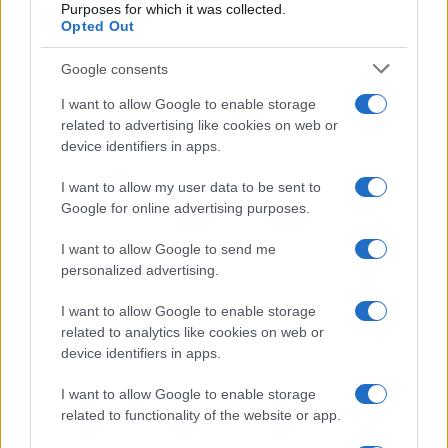
Purposes for which it was collected.
costo indeducibile
Opted Out
Google consents
I want to allow Google to enable storage
related to advertising like cookies on web or
device identifiers in apps.
Iscriviti alla nostra
NEWSLETTER
I want to allow my user data to be sent to
Google for online advertising purposes.
Resta informato su notizie, aggiornamenti fiscali
I want to allow Google to send me
e moduli scaricabili!
personalized advertising.
I want to allow Google to enable storage
related to analytics like cookies on web or
device identifiers in apps.
I want to allow Google to enable storage
Acconsento al
trattamento dei dati personali
ai sensi degli
related to functionality of the website or app.
articoli 13-14 del GDPR 2016/679.