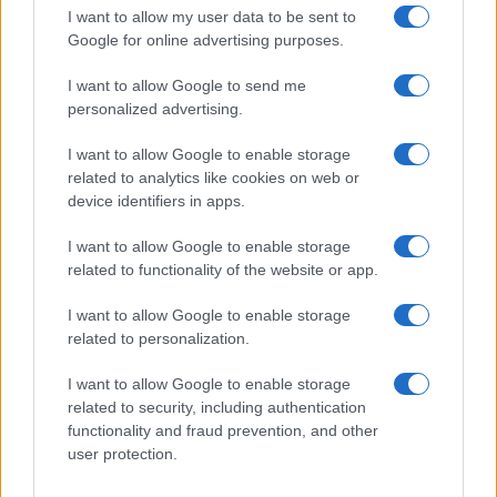
NEWSLETTER
I want to allow my user data to be sent to
Google for online advertising purposes.
Resta informato su notizie, aggiornamenti fiscali
I want to allow Google to send me
e moduli scaricabili!
personalized advertising.
I want to allow Google to enable storage
related to analytics like cookies on web or
device identifiers in apps.
I want to allow Google to enable storage
Acconsento al
trattamento dei dati personali
ai sensi degli
related to functionality of the website or app.
articoli 13-14 del GDPR 2016/679.
I want to allow Google to enable storage
related to personalization.
I want to allow Google to enable storage
Informazione Fiscale S.r.l. - P.I. / C.F.: 13886391005
related to security, including authentication
Testata giornalistica iscritta presso il Tribunale di Velletri al n°
functionality and fraud prevention, and other
14/2018
|
Iscrizione ROC n. 31534/2018
user protection.
Redazione e contatti
|
Informativa sulla Privacy