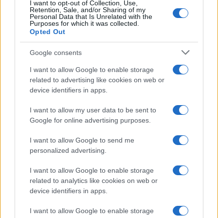
I want to opt-out of Collection, Use,
sede: regole e istruzioni
Retention, Sale, and/or Sharing of my
detrazione affitto nel
Personal Data that Is Unrelated with the
Purposes for which it was collected.
730/2018
Opted Out
Google consents
I want to allow Google to enable storage
related to advertising like cookies on web or
device identifiers in apps.
Iscriviti alla nostra
NEWSLETTER
I want to allow my user data to be sent to
Google for online advertising purposes.
Resta informato su notizie, aggiornamenti fiscali
I want to allow Google to send me
e moduli scaricabili!
personalized advertising.
I want to allow Google to enable storage
related to analytics like cookies on web or
device identifiers in apps.
I want to allow Google to enable storage
Acconsento al
trattamento dei dati personali
ai sensi degli