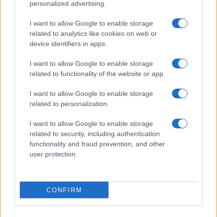
personalized advertising.
I want to allow Google to enable storage
related to analytics like cookies on web or
device identifiers in apps.
I want to allow Google to enable storage
Acconsento al
trattamento dei dati personali
ai sensi degli
related to functionality of the website or app.
articoli 13-14 del GDPR 2016/679.
I want to allow Google to enable storage
related to personalization.
I want to allow Google to enable storage
Informazione Fiscale S.r.l. - P.I. / C.F.: 13886391005
related to security, including authentication
Testata giornalistica iscritta presso il Tribunale di Velletri al n°
functionality and fraud prevention, and other
14/2018
|
Iscrizione ROC n. 31534/2018
user protection.
Redazione e contatti
|
Informativa sulla Privacy
Preferenze privacy
|
Whistleblowing
|
Codice Etico
|
Modello 231
|
ISO
9001:2015
CONFIRM