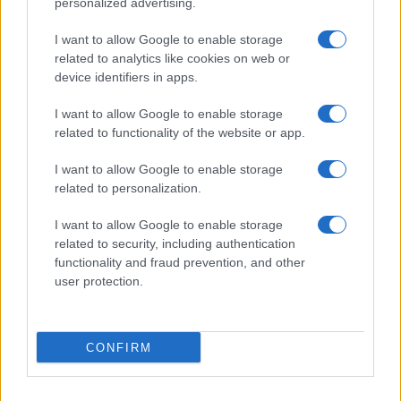
personalized advertising.
I want to allow Google to enable storage
related to analytics like cookies on web or
device identifiers in apps.
I want to allow Google to enable storage
Acconsento al
trattamento dei dati personali
ai sensi degli
related to functionality of the website or app.
articoli 13-14 del GDPR 2016/679.
I want to allow Google to enable storage
related to personalization.
I want to allow Google to enable storage
Informazione Fiscale S.r.l. - P.I. / C.F.: 13886391005
related to security, including authentication
Testata giornalistica iscritta presso il Tribunale di Velletri al n°
functionality and fraud prevention, and other
14/2018
|
Iscrizione ROC n. 31534/2018
user protection.
Redazione e contatti
|
Informativa sulla Privacy
Preferenze privacy
|
Whistleblowing
|
Codice Etico
|
Modello 231
|
ISO
9001:2015
CONFIRM