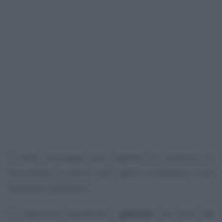
A volte purtroppo può capitare di smarrire un
documento, la vita di tutti i giorni è frenetica e non
dobbiamo abbatterci.
Lo capiscono soprattutto i
genitori
, che oltre alle