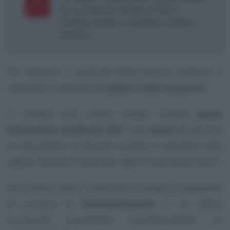
comunicazione variazione dati e
richiesta tesserino/duplicato tessera
sanitaria
Per ottenere il duplicato della tessera sanitaria, è
necessario compilare
il campo 5 nella sezione II
.
Il modulo può essere inviato tramite
posta
elettronica certificata, PEC
, o per
email
all’indirizzo
di riferimento: la lista dei contatti è reperibile nella
pagina
“Direzioni Provinciali e uffici Provinciali territorio”
.
Allo stesso modo è possibile procedere consegnano
di persona la
documentazione
a un ufficio
territoriale prenotando preventivamente un