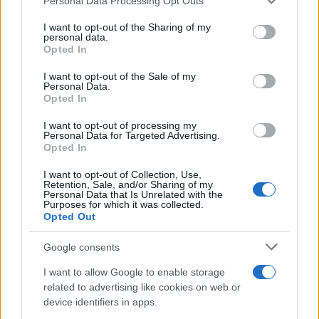
Personal Data Processing Opt Outs
This information may also be disclosed by us to third parties
on the IAB’s List of Downstream Participants that may further
Rosy D’Elia
-
25 MARZO 2024
I want to opt-out of the Sharing of my
DICHIARAZIONI E
disclose it to other third parties.
personal data.
ADEMPIMENTI
Opted In
Please note that this website/app uses one or more Google
L’Agenzia delle Entrate
services and may gather and store information including but
invierà notifiche tramite l’App
I want to opt-out of the Sale of my
Personal Data.
not limited to your visit or usage behaviour. You may click to
IO su scadenze e novità
Opted In
grant or deny consent to Google and its third-party tags to
use your data for below specified purposes in below Google
I want to opt-out of processing my
consent section.
Personal Data for Targeted Advertising.
Giuseppe Guarasci
-
5 MAGGIO 2019
Opted In
DICHIARAZIONI E
ADEMPIMENTI
I want to opt-out of Collection, Use,
Regime forfettario: un anno
Retention, Sale, and/or Sharing of my
di tempo per rimuovere le
Personal Data that Is Unrelated with the
Purposes for which it was collected.
cause ostative
Opted Out
Google consents
I want to allow Google to enable storage
related to advertising like cookies on web or
device identifiers in apps.
Iscriviti alla nostra