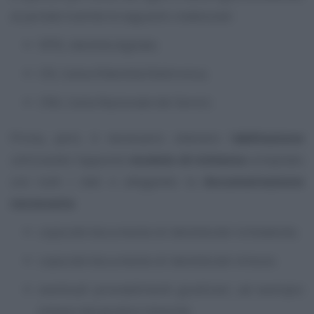
al portale tramite le seguenti credenziali:
SPID, identità digitale;
CIE, Carta d’Identità Elettronica;
CNS, Carta Nazionale dei Servizi.
Prima, però, è necessario ottenere l’
abilitazione
utilizzando l’apposito
modulo di richiesta
compilato
con tutti i dati e allegando la
documentazione
necessaria
:
copia del documento di identità del richiedente;
copia del documento di identità del minore;
eventuali provvedimenti giudiziari, ad esempio
emessi dal giudice minorile.