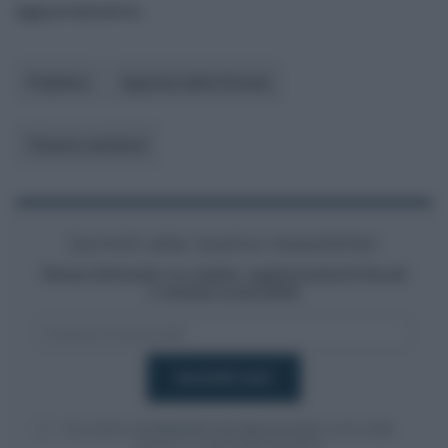
appuntamento
.
Pubblico
Agenzia delle Entrate
Tessera sanitaria
Iscriviti alla nostra newsletter
Resta informato su notizie, aggiornamenti fiscali
e moduli scaricabili!
Acconsento al
trattamento dei dati personali
ai sensi degli
articoli 13-14 del GDPR 2016/679.