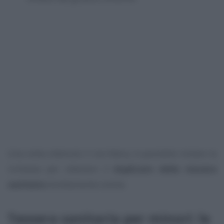
Una volta ottenuto il via libera, è possibile inviare la
richiesta per ottenere il
duplicato della tessera
sanitaria
direttamente online.
Tessera sanitaria per minori: le