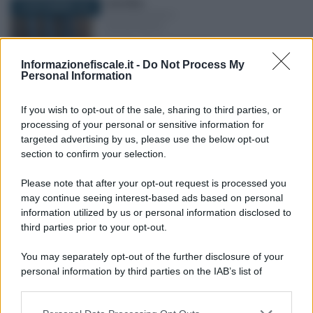
Carla Mele
-
14 NOVEMBRE 2017
DICHIARAZIONI E
ADEMPIMENTI
Modello Red: istruzioni e
come si presenta
Informazionefiscale.it -
Do Not Process My
Personal Information
Anna Maria D’Andrea
-
17 SETTEMBRE 2025
If you wish to opt-out of the sale, sharing to third parties, or
DICHIARAZIONI E
processing of your personal or sensitive information for
ADEMPIMENTI
targeted advertising by us, please use the below opt-out
Bonus casa 2025, in
section to confirm your selection.
scadenza la comunicazione
ENEA
Please note that after your opt-out request is processed you
may continue seeing interest-based ads based on personal
information utilized by us or personal information disclosed to
Emiliano Marvulli
-
30 DICEMBRE 2018
third parties prior to your opt-out.
DICHIARAZIONI E
ADEMPIMENTI
You may separately opt-out of the further disclosure of your
Ricavi presunti solo in
personal information by third parties on the IAB’s list of
presenza di circostanze
downstream participants.
gravi, precise e concordanti