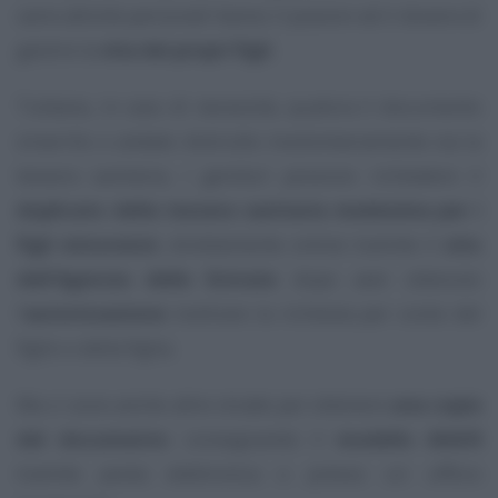
varie attività personali hanno il piacere ed il dovere di
gestire la
vita dei propri figli
.
Tuttavia, in caso di necessità, qualora il documento
smarrito o andato distrutto involontariamente sia la
tessera sanitaria, i genitori possono richiedere il
duplicato della tessera sanitaria medesima per i
figli minorenni
, direttamente online tramite il
sito
dell’Agenzia delle Entrate
dopo aver ottenuto
l’
autorizzazione
inoltrare la richiesta per conto del
figlio o della figlia.
Ma ci sono anche altre strade per ottenere
una copia
del documento
: consegnando il
modello AA4/8
tramite posta elettronica o presso un ufficio