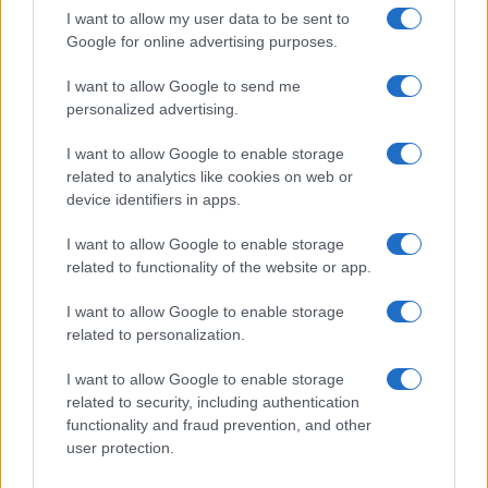
NEWSLETTER
I want to allow my user data to be sent to
Google for online advertising purposes.
Resta informato su notizie, aggiornamenti fiscali
I want to allow Google to send me
e moduli scaricabili!
personalized advertising.
I want to allow Google to enable storage
related to analytics like cookies on web or
device identifiers in apps.
I want to allow Google to enable storage
Acconsento al
trattamento dei dati personali
ai sensi degli
related to functionality of the website or app.
articoli 13-14 del GDPR 2016/679.
I want to allow Google to enable storage
related to personalization.
I want to allow Google to enable storage
Informazione Fiscale S.r.l. - P.I. / C.F.: 13886391005
related to security, including authentication
Testata giornalistica iscritta presso il Tribunale di Velletri al n°
functionality and fraud prevention, and other
14/2018
|
Iscrizione ROC n. 31534/2018
user protection.
Redazione e contatti
|
Informativa sulla Privacy