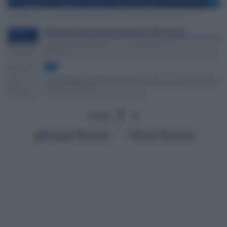
Segui
su
Google
Discover
Fonti Preferite