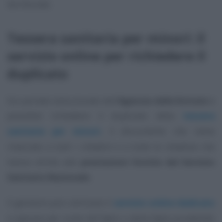
territoriale.
Tessera sanitaria per minori: il
servizio online per richiedere il
duplicato
Sul portale istituzionale dell’
Agenzia delle Entrate
è
possibile richiedere il duplicato della
tessera
sanitaria per minori
, il documento che viene
rilasciato a tutti i cittadini e a tutte le cittadine che
hanno diritto alle
prestazioni fornite dal Servizio
Sanitario Nazionale
.
Il genitore può utilizzare il
servizio online dedicato
e operare per conto del figlio o della figlia accedendo