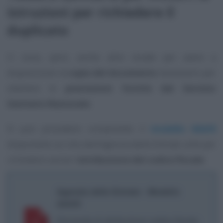
istruzioni per richiedere il
duplicato
Ci sono, però, anche altre strade per avere a
disposizione la
copia del documento
necessario per
ottenere le
prestazioni fornite dal Servizio
Sanitario Nazionale
.
Si può procedere compilando il
modello AA4/8
disponibile sul sito dell’Agenzia delle Entrate utile per
richiedere anche l’
attribuzione del codice fiscale
.
Agenzia delle Entrate - Modello
AA4/8
Domanda di attribuzione codice fiscale,