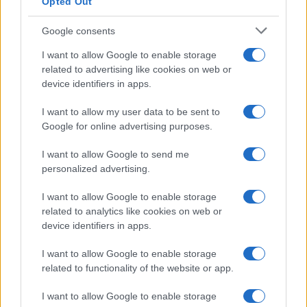
Opted Out
Google consents
I want to allow Google to enable storage
related to advertising like cookies on web or
device identifiers in apps.
Iscriviti alla nostra
NEWSLETTER
I want to allow my user data to be sent to
Google for online advertising purposes.
Resta informato su notizie, aggiornamenti fiscali
I want to allow Google to send me
e moduli scaricabili!
personalized advertising.
I want to allow Google to enable storage
related to analytics like cookies on web or
device identifiers in apps.
I want to allow Google to enable storage
Acconsento al
trattamento dei dati personali
ai sensi degli
related to functionality of the website or app.
articoli 13-14 del GDPR 2016/679.
I want to allow Google to enable storage