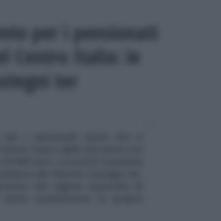
ento per i pensionati
l Centro Italia: le
stegni ter
per i pensionati esteri che si
Centro Italia colpiti dal sisma con
 20.000 euro. La novità è prevista
versione del Decreto Sostegni ter,
icativo del regime opzionale di
 esteri trasferiscono la propria