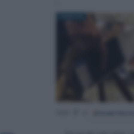
23 MARZO 2022
Google
Discov
Segui
su
Flat tax del 7 per cento
, i
p