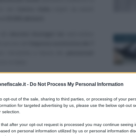
ni del
Centro Italia
colpiti da eventi
 a 20.000 abitanti
.
 del
decreto Sostegni ter
sarà esteso
27 LUGLIO 
icazione dell’
imposta sostitutiva del 7
ivo introdotto a favore dei
pensionati
si in Italia.
ento approvato in Senato, i titolari di
nefiscale.it -
Do Not Process My Personal Information
rsi in
comuni del Centro Italia colpiti
5 GIUGNO 2
e non più pari ad un massimo di 3.000
to opt-out of the sale, sharing to third parties, or processing of your per
formation for targeted advertising by us, please use the below opt-out s
 selection.
re una misura
che, stando ai dati forniti
 that after your opt-out request is processed you may continue seeing i
o un
impatto molto modesto
: soltanto
ased on personal information utilized by us or personal information dis