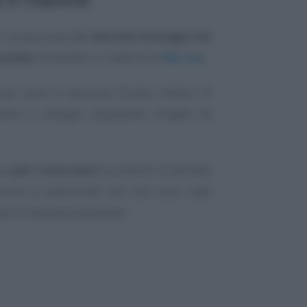
 di conversione del
decreto Sostegni ter
novità
introdotte in materia di
flat tax
.
ari sono le persone fisiche, titolari di
nere e assegni equiparati erogati da
ica
per i nove anni
successivi al periodo
pzione ai pensionati che non sono stati
odi d’imposta precedenti.