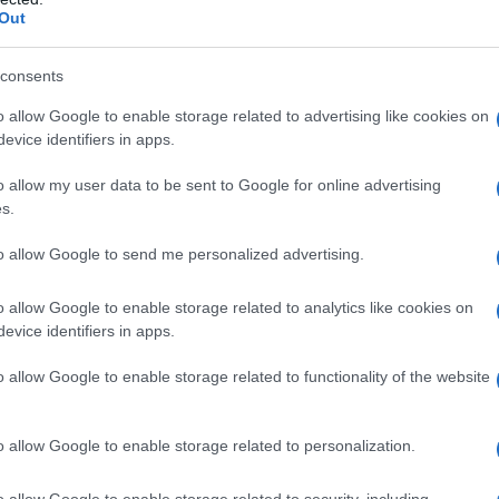
ro Italia colpiti da eventi sismici
, ma
Out
iore a 3.000 abitanti.
consents
o allow Google to enable storage related to advertising like cookies on
evice identifiers in apps.
o allow my user data to be sent to Google for online advertising
s.
to allow Google to send me personalized advertising.
o allow Google to enable storage related to analytics like cookies on
evice identifiers in apps.
o allow Google to enable storage related to functionality of the website
to Sostegni ter
approvata dal Senato il
lla Camera, punta ad estendere la flat
o allow Google to enable storage related to personalization.
o allow Google to enable storage related to security, including