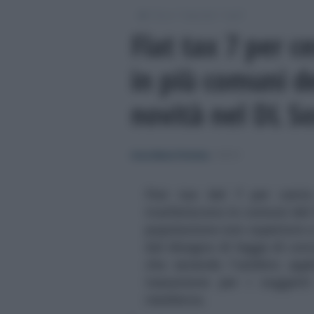
/
/
/
Fisco
Imposte
Irpef
Flat tax 7 per c
in più comuni de
novità nel DL So
Anna Maria D’Andrea
-
IRPEF
Flat tax del 7 per cento 
trasferiscono in comuni del 
popolazione non superiore a
dal disegno di legge di con
che estende l'ambito appl
tassazione per i soggetti
residenza.