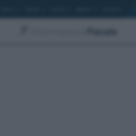
Lavoro
Moduli
Società
Bilancio
Academy