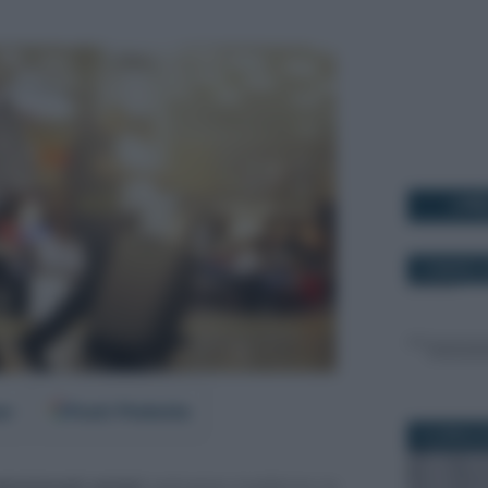
I PI
13 MARZO 2
er
Fonti Preferite
15 APRILE 
ensionati esteri
potranno trasferire la