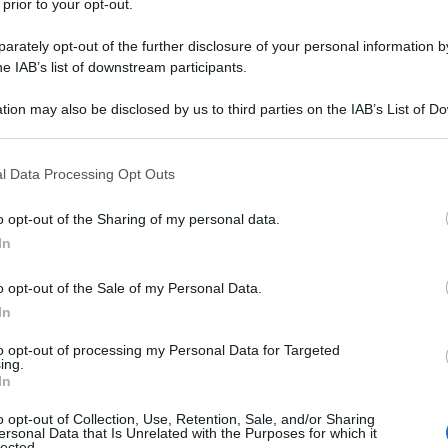
 prior to your opt-out.
opzione in dichiarazione dei redditi.
14 FEBBRAI
rately opt-out of the further disclosure of your personal information by
he IAB’s list of downstream participants.
per i pensionati in
o Italia: le novità
tion may also be disclosed by us to third parties on the IAB’s List of 
 that may further disclose it to other third parties.
 that this website/app uses one or more Google services and may gath
l Data Processing Opt Outs
including but not limited to your visit or usage behaviour. You may click 
ata introdotta a partire dal 1° gennaio
 to Google and its third-party tags to use your data for below specifi
o opt-out of the Sharing of my personal data.
ogle consent section.
lia pensionati esteri
.
In
cedere al regime di tassazione sostitutivo
o opt-out of the Sale of my Personal Data.
In
sclusivamente in caso di trasferimento
enenti a territori del
Sud Italia
fino a
to opt-out of processing my Personal Data for Targeted
ing.
In
o opt-out of Collection, Use, Retention, Sale, and/or Sharing
 successivamente esteso anche ai
ersonal Data that Is Unrelated with the Purposes for which it
lected.