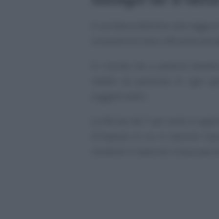
Il via libera definitivo alla legge
consentirà di dare ufficialità alle
Si ricorda che a poterne benefici
redditi da pensione di ogni ge
soggetti esteri.
La flat tax del 7 per cento si appl
d’imposta in cui si esercita l’o
residenti in Italia nei cinque peri