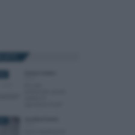
Ù LETTI
Domenico Catalano
-
024
IRPEF
Box auto
pertinenziale: quando
spettano le
agevolazioni fiscali?
Anna Maria D’Andrea
-
2021
IRPEF
Bonus ristrutturazioni