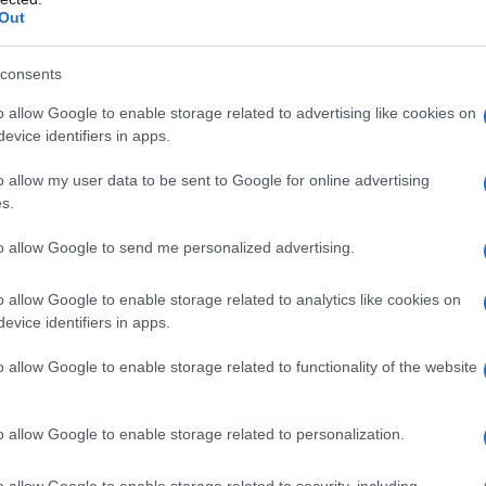
Out
ll’accesso all’agevolazione per lavori
consents
 isolamento termico e miglioramento
o allow Google to enable storage related to advertising like cookies on
 il rifacimento completo della struttura,
evice identifiers in apps.
omuni dei due edifici.
o allow my user data to be sent to Google for online advertising
s.
clude la possibilità di accesso
to allow Google to send me personalized advertising.
rticolo 119
del
decreto Rilancio
, dal
 condomini.
o allow Google to enable storage related to analytics like cookies on
evice identifiers in apps.
n presenza di un unico proprietario e non
o allow Google to enable storage related to functionality of the website
condominio, così come intesa nel
Codice
o allow Google to enable storage related to personalization.
o allow Google to enable storage related to security, including