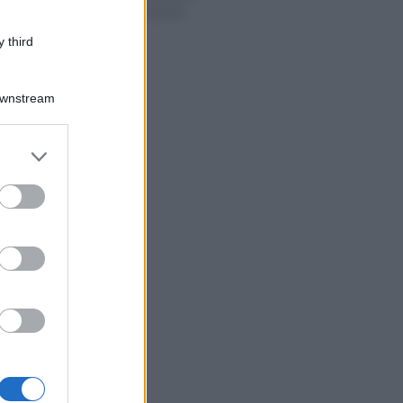
2022 sulla cessione
del credito
 third
Downstream
er and store
to grant or
ed purposes