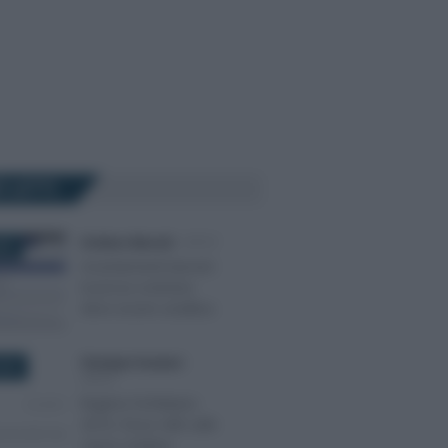
Ù LETTI
Emiliano Marvulli
-
IRPEF
022
Accertamenti bancari:
la prova contraria
deve essere analitica
Giuseppe Guarasci
-
2019
IRPEF
Regime forfettario
2019, focus AdE sulle
cause ostative