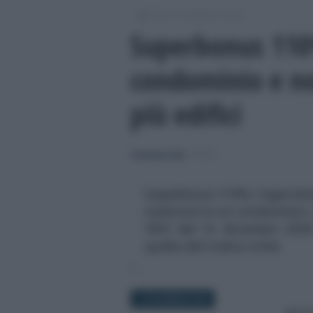
/
/
/
Fisco
Imposte
Irpef
Superbonus 110
condominio e no
più edifici
Tommaso Gavi
-
IRPEF
Superbonus 110%, l'agevolazi
realizzati in un condominio.
78/E del 15 dicembre 2020:
quella del Codice civile.
16 DICEMBRE 2020