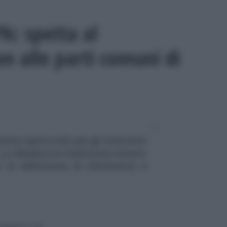
%: spetta al
n alle parti comuni di
one spetta solo per gli interventi
 Lo ribadisce la risoluzione numero
 la definizione di riferimento è