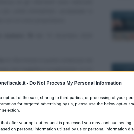
onus se gli interventi sono realizzati
più unità immobiliari, accatastate in
8 OTTOBRE
to con un unico proprietario.
ne numero 78
del 15 dicembre 2020
io
di riferimento è quella contenuta nel
22 DICEMBR
osa, non soggetta a scioglimento, in cui
li condomini.
nefiscale.it -
Do Not Process My Personal Information
di legge, potrà beneficiare dell’
ecobonus
to opt-out of the sale, sharing to third parties, or processing of your per
formation for targeted advertising by us, please use the below opt-out s
 selection.
30 DICEMBR
petta al condominio
 that after your opt-out request is processed you may continue seeing i
ased on personal information utilized by us or personal information dis