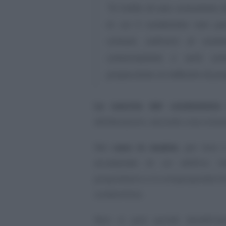
“Si tratta di una comunione f
in cui il condomino non può
comuni, sottrarsi al sost
conservazione e sarà com
proporzione ai millesimi di pro
La nascita del condominio
deliberazioni, secondo una conso
Nel
caso in esame
, per due o
accatastate di un edificio 
proprietario o in comproprietà fra
condominio.
Non si può quindi beneficiar