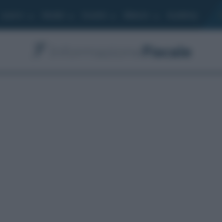
Lavoro
Moduli
Società
Bilancio
Academy