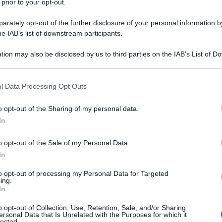
ni di più edifici
 prior to your opt-out.
rately opt-out of the further disclosure of your personal information by
110%
sono al centro della
risoluzione
he IAB’s list of downstream participants.
0
dell’Agenzia delle Entrate.
tion may also be disclosed by us to third parties on the IAB’s List of 
 that may further disclose it to other third parties.
trate - Risoluzione numero 78/E del
 that this website/app uses one or more Google services and may gath
0
l Data Processing Opt Outs
including but not limited to your visit or usage behaviour. You may click 
onus da parte di una persona fisica
 to Google and its third-party tags to use your data for below specifi
o opt-out of the Sharing of my personal data.
interventi su un edificio costituito da
ogle consent section.
In
are di cui è pieno proprietario e due
di cui è nudo proprietario - Articolo
o opt-out of the Sale of my Personal Data.
egge 19 maggio 2020, n. 34 (decreto
In
to opt-out of processing my Personal Data for Targeted
ing.
In
residente all’estero proprietario di un
o opt-out of Collection, Use, Retention, Sale, and/or Sharing
tario
di un’altra unità abitativa e un
ersonal Data that Is Unrelated with the Purposes for which it
lected.