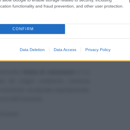
cation functionality and fraud prevention, and other user protection.
CONFIRM
Data Deletion
Data Access
Privacy Policy
articolare
forma di comunione
in cui
ale dei singoli condòmini, costituita
immobiliari accatastate separatamente,
muni dell’immobile.
i prassi: