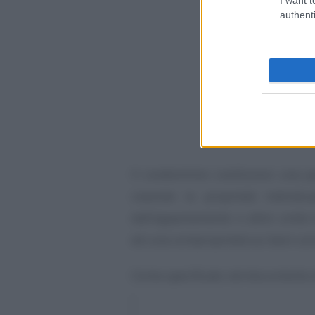
authenti
Il condominio costituisce una p
coesiste la proprietà individu
dall’appartamento o altre unità 
ed una comproprietà sui beni co
Come specificato nel documento d