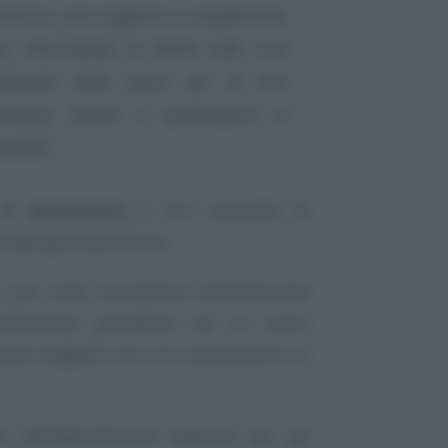
orzosa, non soggetta a scioglimento,
, rinunciando al diritto sulle cose
enimento delle spese per la loro
unque tenuto a parteciparvi in
prietà.”
 è automatica
e non necessita di
lidata giurisprudenza.
 più unità immobiliari distintamente
interamente posseduto da un unico
 più soggetti, non si è in presenza di un
e dell’agevolazione neppure per gli