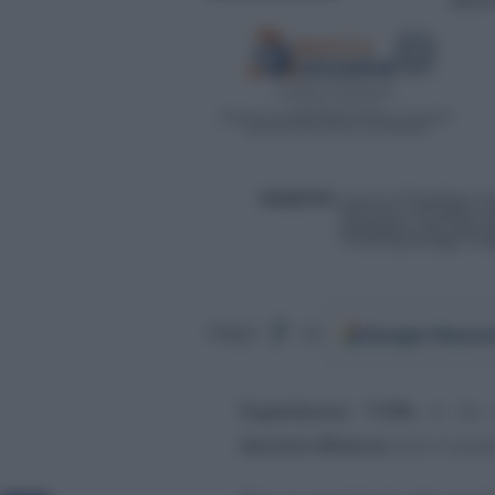
Google
Discov
Segui
su
Superbonus 110%
, si ha d
decreto Rilancio
solo in pre