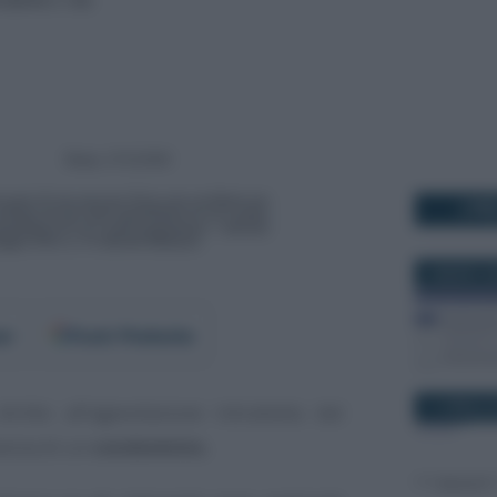
I PI
5 MARZO 2
er
Fonti Preferite
11 APRILE 
iritto all’agevolazione introdotta dal
senza di un
condominio.