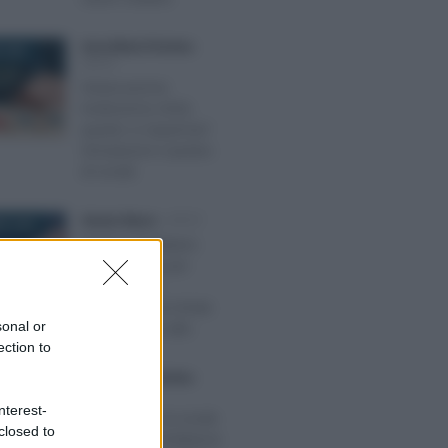
Anna Maria D’Andrea
-
 2025
IRPEF
Detassazione
tredicesima 2026,
quanto si risparmia?
Simulazioni e ipotesi
di novità
Alessio Mauro
-
IRPEF
E 2025
Regime forfettario
2026, flat tax per
dipendenti e
pensionati con limite
sonal or
di reddito più alto
ection to
Anna Maria D’Andrea
-
E 2021
IRPEF
nterest-
Bonus casa, le novità
closed to
della Legge di Bilancio