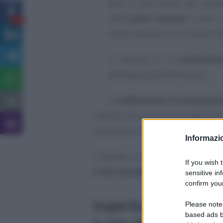
Non si può fruire del superb
sulle
parti comuni
a due o 
14
modo distinto, di un fabbrica
A chiarirlo è la
risoluzio
dell’Agenzia delle Entrate.
La
definizione di condomin
Codice civile: una comunione forz
coesistono le proprietà dei singo
Informazio
L’istante, se rispettati i requisiti 
If you wish 
e del sismabonus.
sensitive in
confirm your
Superbonus 110%: s
Please note
based ads b