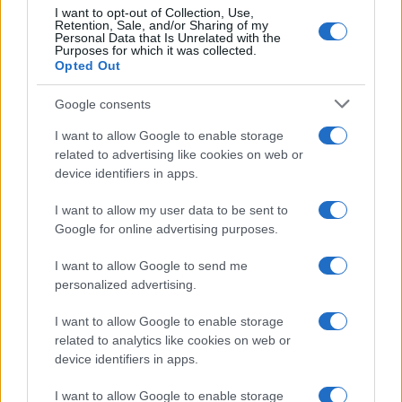
I want to opt-out of Collection, Use,
contributivi: le novità sulle
Retention, Sale, and/or Sharing of my
sanzioni in vigore da
Personal Data that Is Unrelated with the
Purposes for which it was collected.
settembre
Opted Out
Google consents
I want to allow Google to enable storage
related to advertising like cookies on web or
device identifiers in apps.
Iscriviti alla nostra
NEWSLETTER
I want to allow my user data to be sent to
Google for online advertising purposes.
Resta informato su notizie, aggiornamenti fiscali
I want to allow Google to send me
e moduli scaricabili!
personalized advertising.
I want to allow Google to enable storage
related to analytics like cookies on web or
device identifiers in apps.
I want to allow Google to enable storage