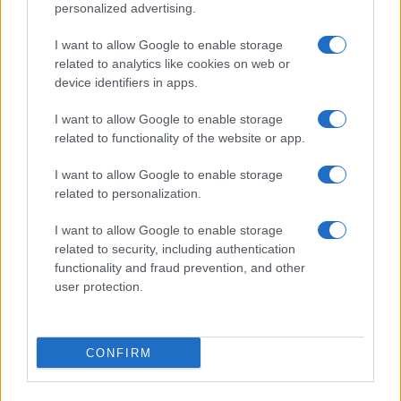
personalized advertising.
I want to allow Google to enable storage
related to analytics like cookies on web or
device identifiers in apps.
I want to allow Google to enable storage
Acconsento al
trattamento dei dati personali
ai sensi degli
related to functionality of the website or app.
articoli 13-14 del GDPR 2016/679.
I want to allow Google to enable storage
related to personalization.
I want to allow Google to enable storage
Informazione Fiscale S.r.l. - P.I. / C.F.: 13886391005
related to security, including authentication
Testata giornalistica iscritta presso il Tribunale di Velletri al n°
functionality and fraud prevention, and other
14/2018
|
Iscrizione ROC n. 31534/2018
user protection.
Redazione e contatti
|
Informativa sulla Privacy
Preferenze privacy
|
Whistleblowing
|
Codice Etico
|
Modello 231
|
ISO
9001:2015
CONFIRM