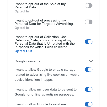
Maternità, quando inizia e
services and may gather and store information including but
I want to opt-out of the Sale of my
Personal Data.
quanto dura il periodo di
not limited to your visit or usage behaviour. You may click to
Opted In
astensione dal lavoro?
grant or deny consent to Google and its third-party tags to
use your data for below specified purposes in below Google
I want to opt-out of processing my
consent section.
Personal Data for Targeted Advertising.
Opted In
Francesco Rodorigo
-
25 GIUGNO 2026
LEGGI E PRASSI
I want to opt-out of Collection, Use,
Salario giusto: cos’è il TEC, il
Retention, Sale, and/or Sharing of my
trattamento economico
Personal Data that Is Unrelated with the
Purposes for which it was collected.
complessivo
Opted Out
Google consents
I want to allow Google to enable storage
related to advertising like cookies on web or
device identifiers in apps.
Iscriviti alla nostra
NEWSLETTER
I want to allow my user data to be sent to
Google for online advertising purposes.
Resta informato su notizie, aggiornamenti fiscali
I want to allow Google to send me
e moduli scaricabili!