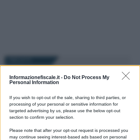
I PIÙ LETTI
Informazionefiscale.it -
Do Not Process My
Tommaso Gavi
-
19 MAGGIO 2025
Personal Information
LEGGI E PRASSI
Piccolo condominio:
definizione e regole
If you wish to opt-out of the sale, sharing to third parties, or
processing of your personal or sensitive information for
targeted advertising by us, please use the below opt-out
section to confirm your selection.
Francesco Rodorigo
-
7 FEBBRAIO 2025
LEGGI E PRASSI
Please note that after your opt-out request is processed you
Contributi INPS artigiani e
may continue seeing interest-based ads based on personal
commercianti: aliquote e