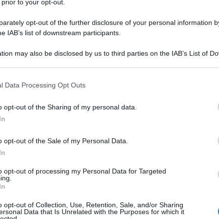
 prior to your opt-out.
rately opt-out of the further disclosure of your personal information by
elineando le regole delle due procedure
he IAB’s list of downstream participants.
tion may also be disclosed by us to third parties on the IAB’s List of 
 that may further disclose it to other third parties.
ter gratuita di Informazione
 that this website/app uses one or more Google services and may gath
iscale
l Data Processing Opt Outs
including but not limited to your visit or usage behaviour. You may click 
 to Google and its third-party tags to use your data for below specifi
a email, dal lunedì alla domenica alle
o opt-out of the Sharing of my personal data.
ogle consent section.
quale aggiornarsi, gratuita e che non
In
i clickbaiting!
o opt-out of the Sale of my Personal Data.
In
ti personali
ai sensi degli articoli 13-14 del
to opt-out of processing my Personal Data for Targeted
R 2016/679.
ing.
In
o opt-out of Collection, Use, Retention, Sale, and/or Sharing
ersonal Data that Is Unrelated with the Purposes for which it
lected.