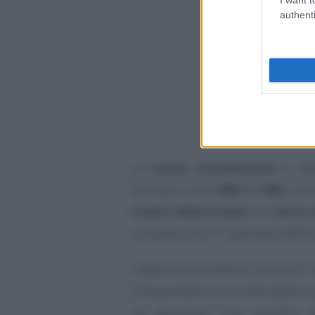
authenti
La
nuova rottamazione
si app
(tributari come
IMU e TARI
, ma 
Codice della Strada
o le
rette s
compreso tra il 1° gennaio 2000 e
L’adesione da parte di comuni e 
intraprendere la via della definiz
ad approvare una specifica d