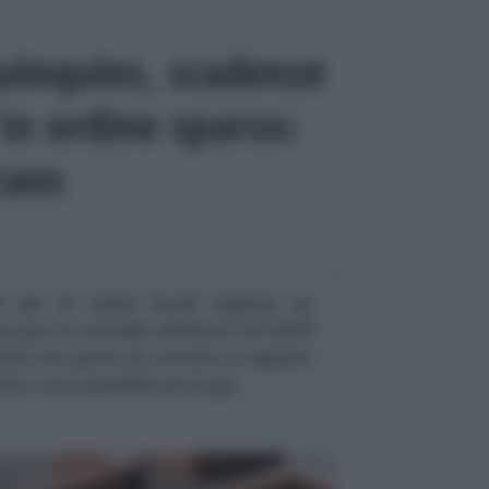
uinquies, scadenze
in ordine sparso:
caos
 per le tasse locali seguirà un
se per le cartelle affidate ad AdER
retta da parte di comuni e regioni.
ltre, una possibile proroga