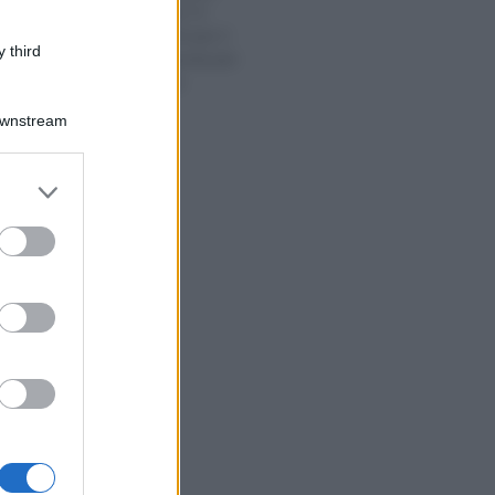
domanda dal 15
febbraio 2023 per il
 third
credito d’imposta per
l’e-commerce
Downstream
er and store
to grant or
ed purposes