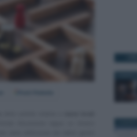
I PI
30 MARZO 2
er
Fonti Preferite
s
delle cartelle relative a
tasse locali
 Entrate Riscossione segue un binario
12 AGOSTO
to dalla definizione dei debiti gestiti