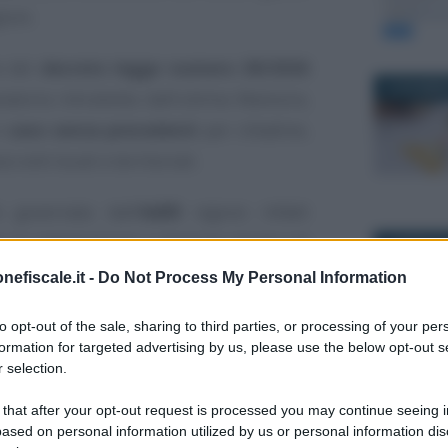
ioni.
e del
decreto legge numero 38/2026
12 DICEMBR
natoria introdotta dall’ultima Manovra,
n
caos senza precedenti
per cittadine,
i enti locali e territoriali.
 governata dall’
AdER
vigono infatti
er la rottamazione a gestione diretta da
1 FEBBRAIO
gione aderente, le delibere potranno
nefiscale.it -
Do Not Process My Personal Information
ati
dalla definizione in chiave nazionale.
to opt-out of the sale, sharing to third parties, or processing of your per
formation for targeted advertising by us, please use the below opt-out s
parte degli enti sarà facoltativa. Nel
 selection.
ici da rispettare, mentre nel secondo la
16 FEBBRAI
 that after your opt-out request is processed you may continue seeing i
cadenze normative, ma dovrà garantire
ased on personal information utilized by us or personal information dis