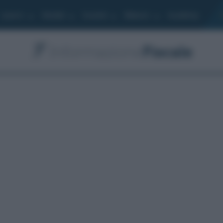
Lavoro
Moduli
Società
Bilancio
Academy