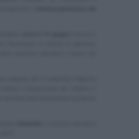
zionale entro il
termine perentorio del
delibera,
entro il 15 giugno
comuni e
a Riscossione la volontà di adesione,
della macchina operativa a favore del
ive scadenze, dal 15 settembre l’Agenzia
mettere a disposizione dei cittadini il
ti ammessi alla rottamazione quinquies
sentare
domanda
, e la prima rata dovrà
o 2027.