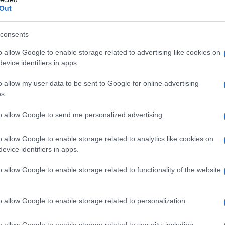
Out
asse locali per le
consents
e e tempi
o allow Google to enable storage related to advertising like cookies on
evice identifiers in apps.
ali che l’ente ha scelto di riscuotere
o allow my user data to be sent to Google for online advertising
 della rottamazione quinquies
è
s.
ies della legge di conversione del D.L.
to allow Google to send me personalized advertising.
o allow Google to enable storage related to analytics like cookies on
stata risolta una delle principali criticità
evice identifiers in apps.
possibilità di includere nel perimetro
o allow Google to enable storage related to functionality of the website
 dalla Legge di Bilancio 2026 le cartelle
ta.
o allow Google to enable storage related to personalization.
o allow Google to enable storage related to security, including