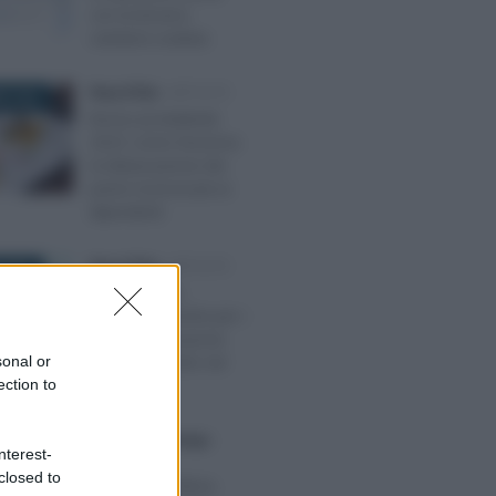
con la tessera
sanitaria scaduta
Rosy D’Elia
-
IMPOSTE
E 2022
Bonus produttività
2023: come funziona
la detassazione dei
premi riconosciuti ai
dipendenti
Rosy D’Elia
-
IMPOSTE
 2021
Bonus affitto,
accessibile anche per i
canoni di locazione
sonal or
pagati in ritardo nel
ection to
2021
Francesco Rodorigo
-
O 2023
nterest-
IMPOSTE
closed to
Bonus agricoltura,