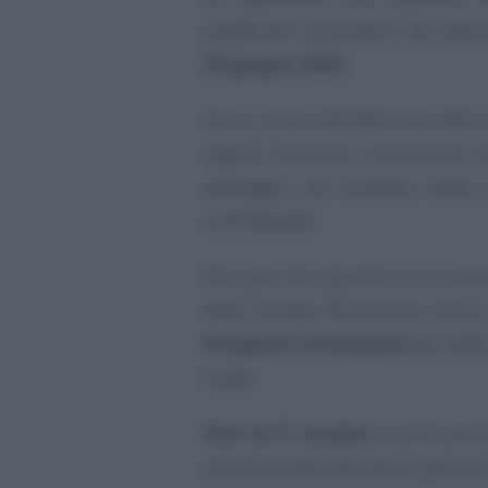
pubblicare sul proprio sito istitu
30 giugno 2026
.
Ancor prima dell’adozione della 
regioni dovranno comunicare all
passaggio che consente l’avvio 
contribuente.
Per quel che riguarda le success
delle Entrate Riscossione dovrà 
Prospetto informativo
dei debi
locale.
Fino al 31 ottobre
si potrà pre
essere versata alla fine di gennai