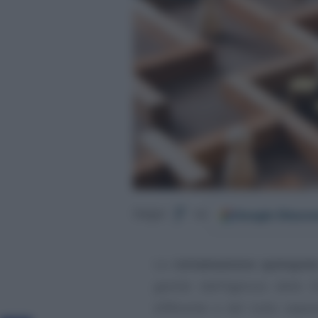
Google
Discov
Segui
su
La
rottamazione quinquie
gestite dall’Agenzia delle
differente e del tutto separa