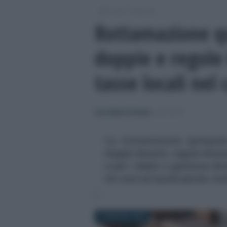
/
/
Fisco
Imposte
Rottamazione q
doppie e regole 
tasse locali nel 
Anna Maria D’Andrea
-
IMPOSTE
La rottamazione quinquies
doppio binario: regole diver
e per i debiti a gestione di
Un caos sul quale pende, ino
22 MAGGIO 2026