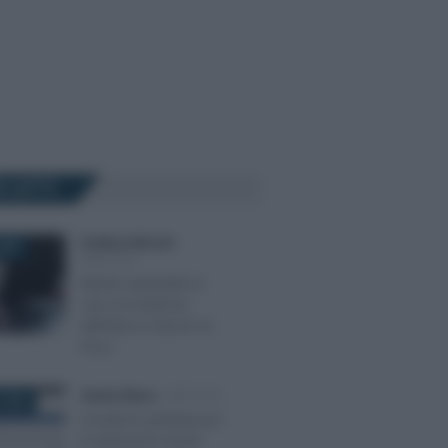
Ù LETTI
Emiliano Marvulli
-
025
IMPOSTE
Niente autotutela in
caso di sentenza
definitiva a favore al
Fisco
Alessio Mauro
-
IMPOSTE
 2024
Scontrino parlante per
le detrazioni anche