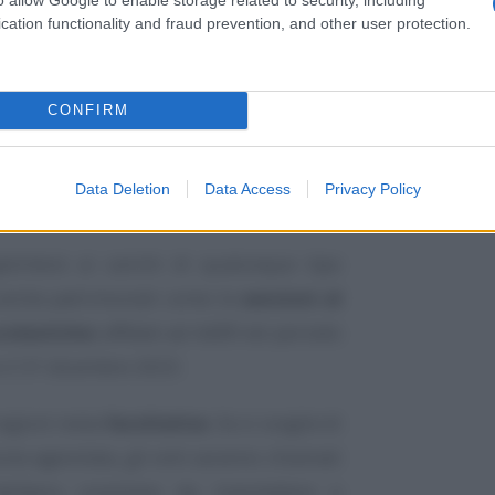
cation functionality and fraud prevention, and other user protection.
CONFIRM
Data Deletion
Data Access
Privacy Policy
licherà ai carichi di qualunque tipo
anche patrimoniali come le
sanzioni al
colastiche
) affidati ad AdER nel periodo
 il 31 dicembre 2023.
regioni resta
facoltativa
. Se si sceglie di
ione agevolata, gli enti saranno chiamati
elibera consiliare da trasmettere e