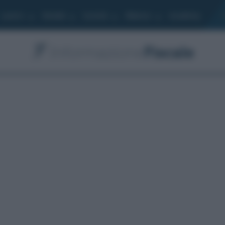
Lavoro
Moduli
Società
Bilancio
Academy