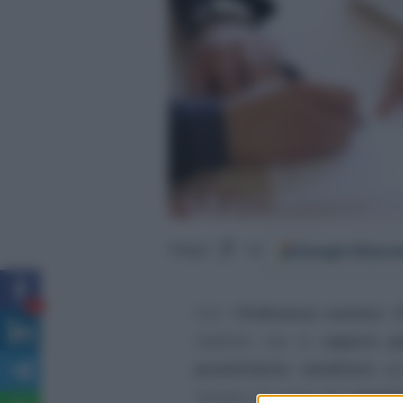
Google
Discov
Segui
su
8
Con l’
Ordinanza numero 2
stabilito che la
caparra pe
promittente venditore
per
recesso da parte del
promit