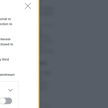
accertamenti,
riapertura della quater:
la partita resta aperta
sonal or
ection to
Tommaso Gavi
-
IMPOSTE
RE 2022
Bonus energia
imprese, scadenza
nterest-
compensazione al 30
closed to
giugno 2023 per i
crediti del 2° semestre
 third
Anna Maria D’Andrea
-
022
IMPOSTE
Cessione del credito,
Downstream
Poste riapre la
piattaforma: nuovi
limiti e documenti
er and store
necessari
to grant or
ed purposes
Rosy D’Elia
-
IMPOSTE
 2021