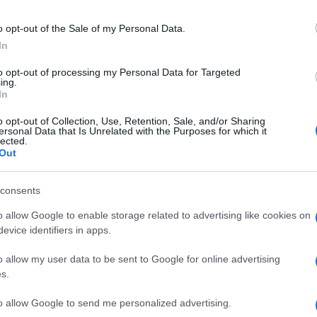
mporto a titolo di caparra penitenziale.
o opt-out of the Sale of my Personal Data.
deva quindi ad emettere una
avviso di
In
 a tassazione della plusvalenza non
to opt-out of processing my Personal Data for Targeted
ata.
ing.
In
 in Cassazione a seguito del ricorso
o opt-out of Collection, Use, Retention, Sale, and/or Sharing
ersonal Data that Is Unrelated with the Purposes for which it
 quale denunciava violazione e
falsa
lected.
Out
sposto
degli
artt. 6, co. 2
e
67 lett. a) e
rticolare il ricorrente lamentava non era
consents
assabile
perché non si era perfezionata
o allow Google to enable storage related to advertising like cookies on
vendo avuto seguito il preliminare di
evice identifiers in apps.
o allow my user data to be sent to Google for online advertising
s.
to allow Google to send me personalized advertising.