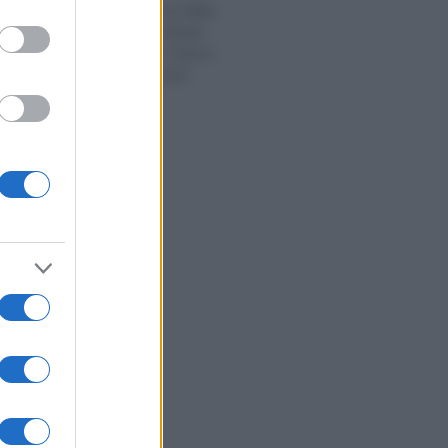
Transizione 4.0 PNRR:
quale codice tributo
utilizzare per i diversi
crediti d’imposta?