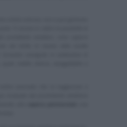
one a titolo oneroso, non si può generare
uanto
“è esclusa in radice la possibilità di
 dal promittente venditore, come caparra
cizio del diritto di recesso della società
 "provento conseguito in sostituzione di
, quale reddito diverso, assoggettabile a
inoltre precisato che la soggezione a
e incassato dal promittente venditore
ibuendo alla
caparra penitenziale
una
tranea.