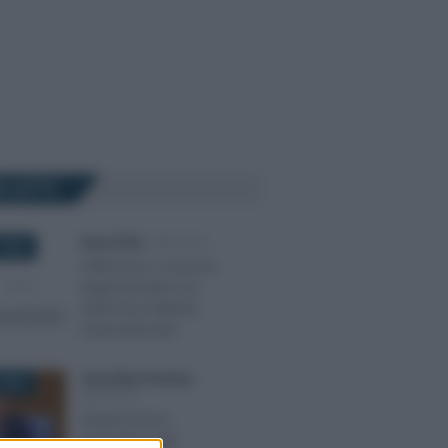
Ù LETTI
Rosy D’Elia
-
IMPOSTE
 2020
Affitti brevi, il numero
degli immobili non
determina l’attività
imprenditoriale
Anna Maria D’Andrea
-
2026
IMPOSTE
Rottamazione
quinquies sugli