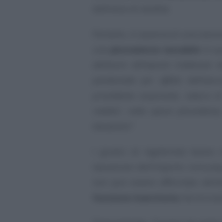
definitivo di vendita.
Pertanto, in assenza di una cessi
una
plusvalenza tassabile
in q
attribuire all’importo trattenuto
penitenziale per effetto dell’eser
promittente acquirente, natura di
reddito", nella specie plusvalenza
tassazione”
.
I giudici di legittimità hanno 
tassazione dell’importo comunqu
non può essere affermata attr
funzione risarcitoria
che le è es