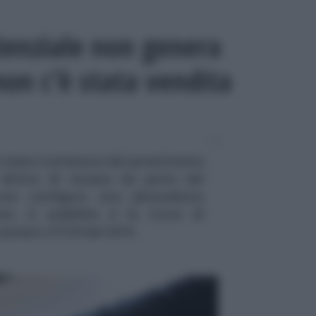
tenziale non genera
non c’è stata vendita
e viene trattenuta dal promittente
 diritto di recesso da parte del
non configura una plusvalenza
ne. A stabilirlo è la Corte di
numero 27129 del 2019.