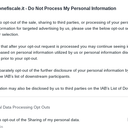
 a tassazione
perché non si è realizzata
nefiscale.it -
Do Not Process My Personal Information
so.
to opt-out of the sale, sharing to third parties, or processing of your per
formation for targeted advertising by us, please use the below opt-out s
21 NOVEMB
ione - numero 27129 del 23 ottobre
 selection.
 that after your opt-out request is processed you may continue seeing i
enziale non genera plusvalenza se non
ased on personal information utilized by us or personal information dis
 A stabilirlo la Corte di Cassazione con
 prior to your opt-out.
ro 27129 del 2019.
rately opt-out of the further disclosure of your personal information by
8 MARZO 2
he IAB’s list of downstream participants.
e origine dalla promessa di
vendita di
tion may also be disclosed by us to third parties on the IAB’s List of 
 contribuente senza che tuttavia si
 that may further disclose it to other third parties.
 definitivo di trasferimento, in quanto la
 that this website/app uses one or more Google services and may gath
l Data Processing Opt Outs
including but not limited to your visit or usage behaviour. You may click 
a esercitato il diritto di recesso.
 to Google and its third-party tags to use your data for below specifi
o opt-out of the Sharing of my personal data.
ogle consent section.
 promittente venditore ad incassare la
1 DICEMBRE
In