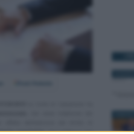
I PI
28 AGOSTO
er
Fonti Preferite
7129/2019
la Corte di Cassazione ha
nitenziale
, che viene trattenuta dal
28 MAGGIO 
 effetto dell’esercizio del diritto di
tente acquirente
, non configura una