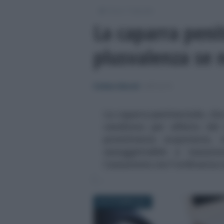
/
/
Fisco
Imposte
La caparra peni
plusvalenza se 
Emiliano Marvulli
-
IMPOSTE
La caparra penitenziale, ch
venditore per effetto del
promittente acquirente, 
assoggettabile a tassazio
Cassazione con l'ordinanza 
26 OTTOBRE 2019