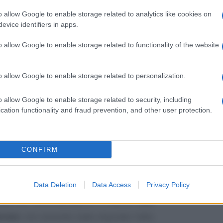
o allow Google to enable storage related to analytics like cookies on
evice identifiers in apps.
o allow Google to enable storage related to functionality of the website
o allow Google to enable storage related to personalization.
o allow Google to enable storage related to security, including
 fondato il ricorso e, decidendo la causa
cation functionality and fraud prevention, and other user protection.
ia
impugnazione del contribuente
. Si
penitenziale è disciplinata dall’art. 1386
CONFIRM
tto e’ stipulato il diritto di recesso per una
a ha la sola funzione di corrispettivo del
mento i giudici di cassazione partono
Data Deletion
Data Access
Privacy Policy
ta) che, nella fattispecie in esame,
non
rreni
, non essendo stato stipulato l’atto