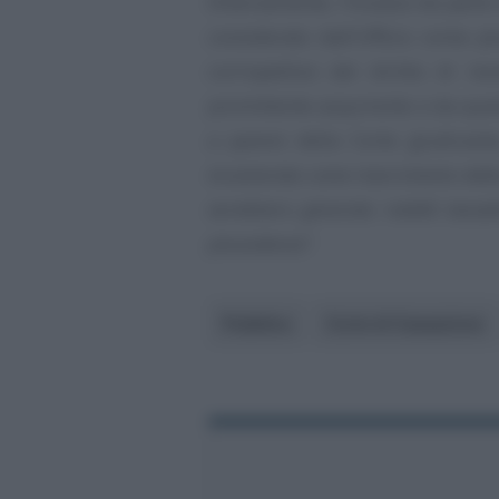
Diversamente, l’incasso da parte
considerato dall’Ufficio come pl
corrispettivo del diritto di rec
promittente acquirente e da quest
a parere della Corte giudicant
incamerata come risarcimento della 
avrebbero generato redditi tassa
plusvalenza”
.
Pubblico
Corte di Cassazione