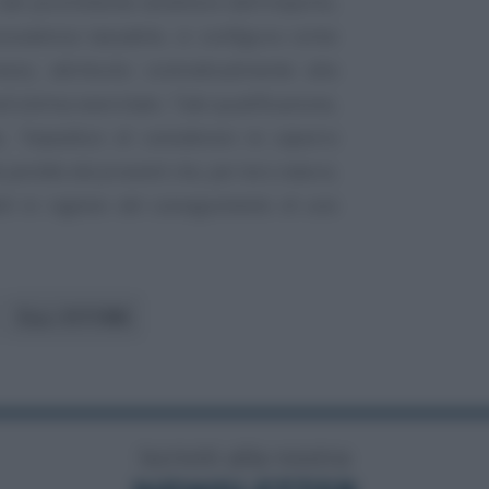
 del promittente venditore dell’importo,
usvalenza tassabile, si configura come
esso, attribuito contrattualmente alla
’ultima esercitato. Tale qualificazione,
e,
“impedisce di considerare la caparra
perdita dei proventi che, per loro natura,
bili in ragione del conseguimento di una
D.p.r. 917/1986
Iscriviti alla nostra