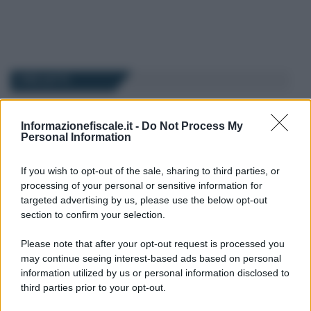
I PIÙ LETTI
Tommaso Gavi
-
IMPOSTE
6 MARZO 2025
Informazionefiscale.it -
Do Not Process My
Criptovalute: l’importo
Personal Information
minimo per l’imposta di bollo
If you wish to opt-out of the sale, sharing to third parties, or
processing of your personal or sensitive information for
targeted advertising by us, please use the below opt-out
Rosy D’Elia
-
IMPOSTE
22 FEBBRAIO 2021
section to confirm your selection.
Bonus prima casa,
sospensione dei termini fino
Please note that after your opt-out request is processed you
al 31 dicembre 2021: arriva
may continue seeing interest-based ads based on personal
la proroga
information utilized by us or personal information disclosed to
third parties prior to your opt-out.