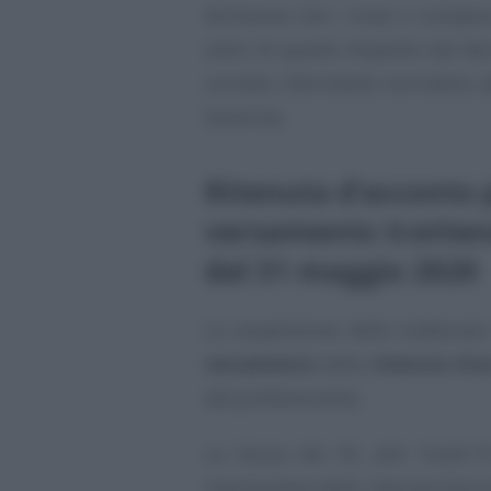
dichiarare che i ricavi o compen
sensi di quanto disposto dal dec
corretto riferimento normativo a
Governo).
Ritenuta d’acconto p
versamento tratten
dal 31 maggio 2020
La sospensione delle trattenute 
versamento
della
ritenuta d’a
dal professionista.
La bozza del DL anti Covid-19
l’ammontare delle ritenute d’acc