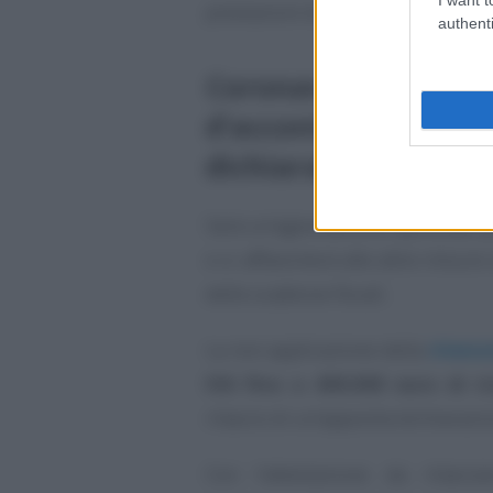
prestazioni di lavoro dipendente o
authenti
Coronavirus, sospen
d’acconto profession
dichiarazione al sos
Sarà un’agevolazione opzionale que
e si affiancherà alle altre misur
delle scadenze fiscali.
La non applicazione della
ritenut
IVA fino a 400.000 euro di r
rilascio di un’apposita dichiarazio
Con l’attestazione da rilasci