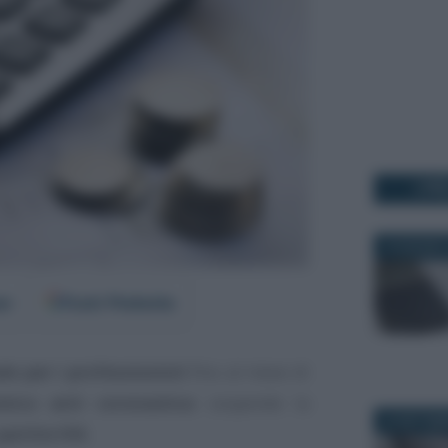
I PI
19 GIUGNO 
er
Fonti Preferite
e per i professionisti
fino al mese di
mico anti coronavirus
sospende la
23 SETTEM
partite IVA
.