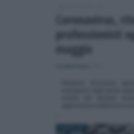
/
/
/
Fisco
Imposte
Irpef
Coronavirus, ri
professionisti o
maggio
Anna Maria D’Andrea
-
IRPEF
Ritenuta d'acconto opzio
trattenuta Irpef potrà esse
novità nel decreto econ
approvazione definitiva è a
16 MARZO 2020