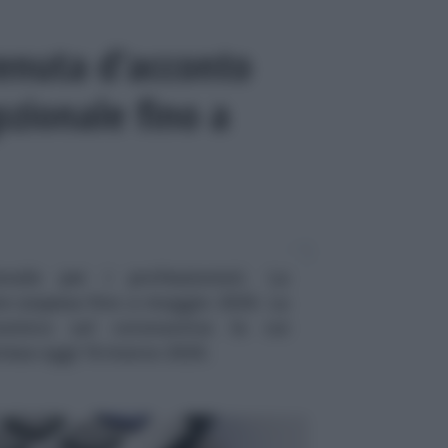
tenuta d’acconto
pzionale fino a
nale per i professionisti. La
re sospesa fino a maggio 2020. La
omico sul coronavirus la cui
ttesa oggi 16 marzo 2020.