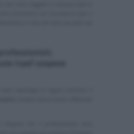
si non sono soggetti a ritenuta Irpef ai
reto economico sul coronavirus (per il
ttendiamo il varo del testo da parte del
rofessionisti,
ute Irpef sospese
Irpef capovolge le regole ordinarie: il
cconto
sospesa dovrà essere effettuato
 dispone che il professionista versi
onto non operate dal sostituto d’imposta