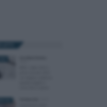
Ù LETTI
Anna Maria D’Andrea
-
2023
IRPEF
IRPEF, saldo 2022 e
primo acconto 2023
con doppia scadenza:
quando pagare e
come fare il calcolo
Tommaso Gavi
-
IRPEF
BRE 2024
Superbonus 2024: