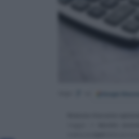
Google
Discov
Segui
su
Ritenuta d’acconto opzional
maggio: il
decreto econo
trattenuta
Irpef
delle piccole