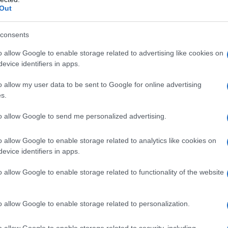
Out
consents
o allow Google to enable storage related to advertising like cookies on
evice identifiers in apps.
o allow my user data to be sent to Google for online advertising
s.
to allow Google to send me personalized advertising.
o allow Google to enable storage related to analytics like cookies on
evice identifiers in apps.
conto ai fini Irpef da parte del sostituto
o allow Google to enable storage related to functionality of the website
maggio 2020
.
 è previsto che il professionista titolare
o allow Google to enable storage related to personalization.
ostenuto nel mese precedente spese per
o allow Google to enable storage related to security, including