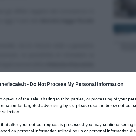
e gli effetti negativi del coronavirus in
o oggi il varo del
decreto legge fiscale
23 GIUGNO 
revede, tra le misure volte a garantire
ionisti, la possibilità di richiedere al
l’applicazione della
ritenuta d’acconto
26 GIUGNO 
nefiscale.it -
Do Not Process My Personal Information
fessionisti con
ricavi o compensi non
no questi a dover poi versare le ritenute
to opt-out of the sale, sharing to third parties, or processing of your per
formation for targeted advertising by us, please use the below opt-out s
 rate a partire dal mese di maggio.
 selection.
8 MARZO 2
 that after your opt-out request is processed you may continue seeing i
professionisti
ased on personal information utilized by us or personal information dis