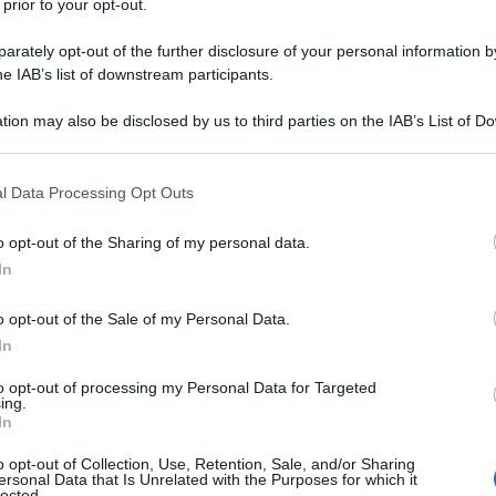
gio: il coronavirus
 prior to your opt-out.
uta Irpef
rately opt-out of the further disclosure of your personal information by
he IAB’s list of downstream participants.
nsi relativi al 2019 a stabilire quali
tion may also be disclosed by us to third parties on the IAB’s List of 
iedere, su opzione, la
sospensione
 that may further disclose it to other third parties.
uta d’acconto Irpef
sulle somme
 that this website/app uses one or more Google services and may gath
l Data Processing Opt Outs
including but not limited to your visit or usage behaviour. You may click 
 to Google and its third-party tags to use your data for below specifi
o opt-out of the Sharing of my personal data.
ogle consent section.
arantire
maggiore liquidità ai piccoli
In
uanto previsto dalla
bozza del decreto
o opt-out of the Sale of my Personal Data.
 ai soggetti con domicilio fiscale, sede
In
avi o compensi fino a 400.000 euro
.
to opt-out of processing my Personal Data for Targeted
ing.
In
di una misura ancora non ufficiale,
ima bozza del decreto legge economico
o opt-out of Collection, Use, Retention, Sale, and/or Sharing
ersonal Data that Is Unrelated with the Purposes for which it
lected.