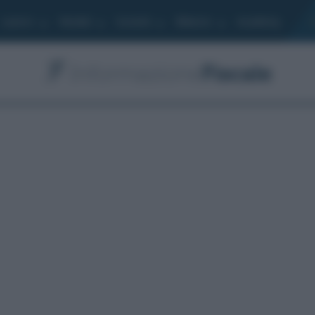
Lavoro
Moduli
Società
Bilancio
Academy