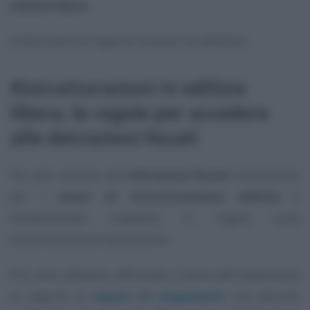
edilizia libera
.
Analizziamo di seguito la prassi da adottare.
Ristrutturazioni in edilizia
libera, le regole per accedere
alle detrazioni fiscali
Per aver accesso alle
detrazioni fiscali
riconosciute
per i
lavori di ristrutturazione edilizia
è
fondamentale rispettare le regole sulla
documentazione da produrre.
Più volte abbiamo affrontato il tema dell’importanza
di seguire le
regole sui pagamenti
, ma assume