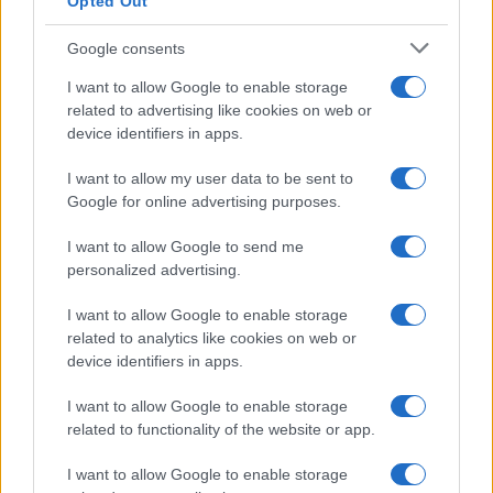
Opted Out
Google consents
I want to allow Google to enable storage
related to advertising like cookies on web or
device identifiers in apps.
Iscriviti alla nostra
NEWSLETTER
I want to allow my user data to be sent to
Google for online advertising purposes.
Resta informato su notizie, aggiornamenti fiscali
I want to allow Google to send me
e moduli scaricabili!
personalized advertising.
I want to allow Google to enable storage
related to analytics like cookies on web or
device identifiers in apps.
I want to allow Google to enable storage
Acconsento al
trattamento dei dati personali
ai sensi degli
related to functionality of the website or app.
articoli 13-14 del GDPR 2016/679.
I want to allow Google to enable storage