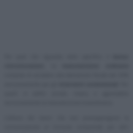
Per quel che riguarda nello specifico il
bonus
ristrutturazioni
, la
manutenzione ordinaria
consente di accedere alla detrazione fiscale del 50%
esclusivamente per gli
interventi condominiali
. Per
quelli in edifici privati, invece, è agevolabile
esclusivamente la manutenzione straordinaria.
L’elenco dei lavori che non presuppongono la
comunicazione al Comune comprende poi altri