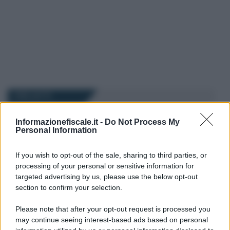
I PIÙ LETTI
Informazionefiscale.it -
Do Not Process My
Domenico Catalano
-
IRPEF
10 DICEMBRE 2024
Personal Information
Concordato preventivo: le
regole sulla maggiorazione
If you wish to opt-out of the sale, sharing to third parties, or
degli acconti per chi aderisce
processing of your personal or sensitive information for
entro il 12 dicembre
targeted advertising by us, please use the below opt-out
section to confirm your selection.
Anna Maria D’Andrea
-
IRPEF
10 DICEMBRE 2019
Please note that after your opt-out request is processed you
Cena di Natale con i
may continue seeing interest-based ads based on personal
dipendenti, è deducibile?