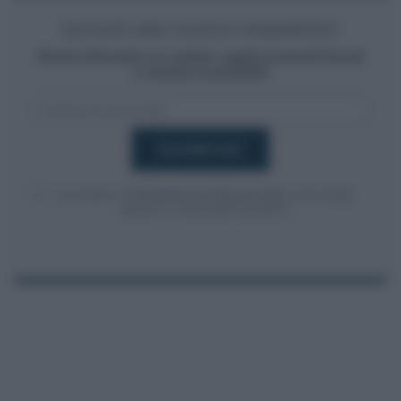
Iscriviti alla nostra newsletter
Resta informato su notizie, aggiornamenti fiscali
e moduli scaricabili!
Acconsento al
trattamento dei dati personali
ai sensi degli
articoli 13-14 del GDPR 2016/679.