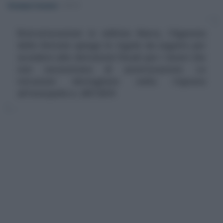
Giuseppe Guarasci
-
IRPEF
Ristrutturazioni in edilizia libera, l'Agenzia
delle Entrate spiega le regole da seguire per
accedere alle detrazioni fiscali per i lavori che
non necessitano di autorizzazioni. Le
istruzioni dettagliate nella risposta
all'interpello n. 287/2019