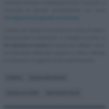
interventi ammessi in detrazione fiscale. Tra questi, la
rimozione di barriere architettoniche così come
l’
installazione di pannelli fotovoltaici
.
Tuttavia, per evitare di incorrere nel rischio di vedersi
disconosciuta la detrazione, il consiglio è quello di
far valutare al tecnico
al quale sono affidati i lavori
se l’intervento effettuato comporti o meno l’obbligo
di richiesta di un apposito titolo amministrativo.
Pubblico
Agenzia delle Entrate
Imposte sui redditi
Agevolazioni fiscali