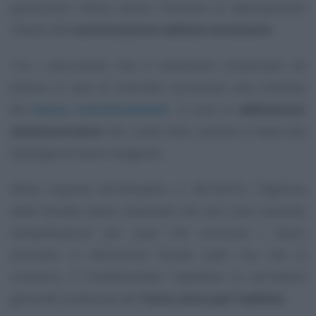
particolare rilievo anche l’insieme di adempimenti
relativi alle
autorizzazioni edilizie necessarie
.
Tra i documenti che è necessario conservare ed
esibire in caso di controllo successivo alla richiesta
del
bonus ristrutturazioni
, vi sono le
abilitazioni
amministrative
che, come noto, variano in base alla
tipologia di lavoro eseguito.
Nella risposta all’interpello n. 287/2019, l’Agenzia
delle Entrate parte chiarendo che non sono previste
semplificazioni per quel che concerne i lavori
ammessi in detrazione fiscale Irpef, ma che al
contrario, è fondamentale rispettare la normativa
generale contenuta nel
Testo unico per l’edilizia
.