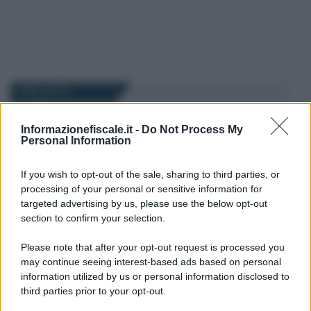
I PIÙ LETTI
Informazionefiscale.it -
Do Not Process My
Lucia Perandini
-
19 MARZO 2020
Personal Information
LEGGI E PRASSI
Coronavirus, proroga
versamenti: calendario
If you wish to opt-out of the sale, sharing to third parties, or
fiscale a tre corsie
processing of your personal or sensitive information for
targeted advertising by us, please use the below opt-out
section to confirm your selection.
Eleonora Capizzi
-
21 MAGGIO 2021
LEGGI E PRASSI
Please note that after your opt-out request is processed you
Bonus sportivi nel Decreto
may continue seeing interest-based ads based on personal
Sostegni bis: requisiti e
information utilized by us or personal information disclosed to
importo
third parties prior to your opt-out.