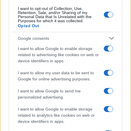
I want to opt-out of Collection, Use,
Retention, Sale, and/or Sharing of my
Personal Data that Is Unrelated with the
Purposes for which it was collected.
Opted Out
Pubblico
Busta paga
Google consents
I want to allow Google to enable storage
related to advertising like cookies on web or
device identifiers in apps.
Iscriviti alla nostra
NEWSLETTER
I want to allow my user data to be sent to
Google for online advertising purposes.
Resta informato su notizie, aggiornamenti fiscali
I want to allow Google to send me
e moduli scaricabili!
personalized advertising.
I want to allow Google to enable storage
related to analytics like cookies on web or
device identifiers in apps.