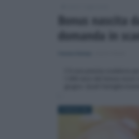
/
/
Lavoro
Leggi e prassi
Bonus nascita d
domanda in sca
Francesco Rodorigo
-
LEGGI E PRASSI
C'è una precisa scadenza pe
1.000 euro del bonus nuovi n
giugno. Quali famiglie inter
30 MAGGIO 2025