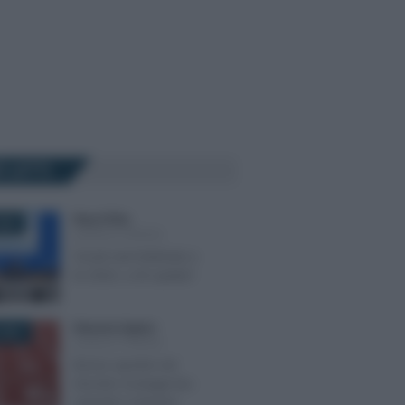
Ù LETTI
Rosy D’Elia
-
024
LEGGI E PRASSI
Social card dedicata a
te 2024, a chi spetta?
Eleonora Capizzi
-
2021
LEGGI E PRASSI
Bonus sportivi nel
Decreto Sostegni bis:
requisiti e importo