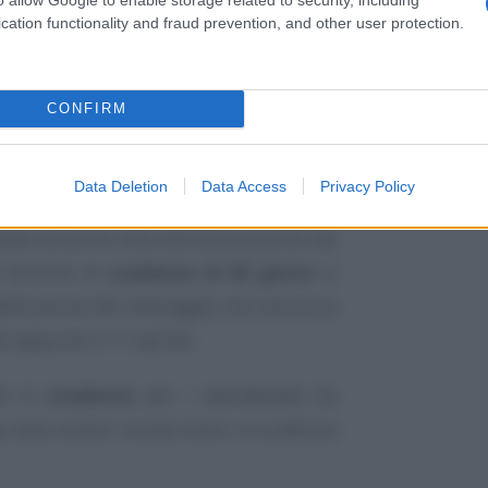
cation functionality and fraud prevention, and other user protection.
CONFIRM
Data Deletion
Data Access
Privacy Policy
da è stata rilasciata il
17 aprile
, per i
ate nei primi mesi dell’anno (quindi dal
l termine di
scadenza di 60 giorni
si
pubblicazione del messaggio che annuncia
e (appunto il 17 aprile).
di in
scadenza
: per i nati/adottati da
 deve essere inviata entro la scadenza