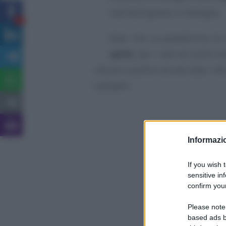
nascita/ingresso in famiglia.
2
Dato che la piattaforma di
aprile
, per i nati nei primi m
calcola a partire da tale data. I 
a giugno.
Informazio
If you wish 
sensitive in
confirm your
Please note
based ads b