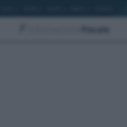
Lavoro
Moduli
Società
Bilancio
Academy