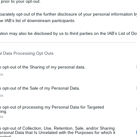
 prior to your opt-out.
rately opt-out of the further disclosure of your personal information by
he IAB’s list of downstream participants.
ti sulle ultime novità fiscali e del
tion may also be disclosed by us to third parties on the IAB’s List of 
 that may further disclose it to other third parties.
i gratuitamente al
canale YouTube
 that this website/app uses one or more Google services and may gath
l Data Processing Opt Outs
including but not limited to your visit or usage behaviour. You may click 
 to Google and its third-party tags to use your data for below specifi
o opt-out of the Sharing of my personal data.
ogle consent section.
In
ISCRIVITI SUBITO
o opt-out of the Sale of my Personal Data.
In
to opt-out of processing my Personal Data for Targeted
ing.
In
.000 euro: domanda
o opt-out of Collection, Use, Retention, Sale, and/or Sharing
ersonal Data that Is Unrelated with the Purposes for which it
lected.