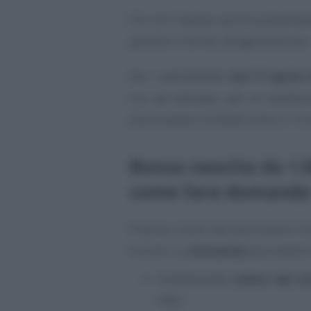
Chi non l’avesse ancora presentat
perdere il diritto all’agevolazione.
Per i nati/adottati
dal 17 aprile 
cui, ad esempio, per un bambino
dovrà essere richiesto entro il 1
Bonus nascita da 1.0
come fare domanda
Il bonus nuovi nati può essere ric
tra loro. La
domanda
può essere 
direttamente
online dal si
CNS;