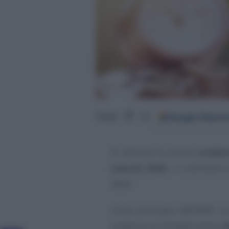
Google
Discov
Segui
su
Si avvicina la prima
scaden
nascita 2025
, il contributo
2025.
Come precisato dall’INPS, la
scadenza: le famiglie hanno
6