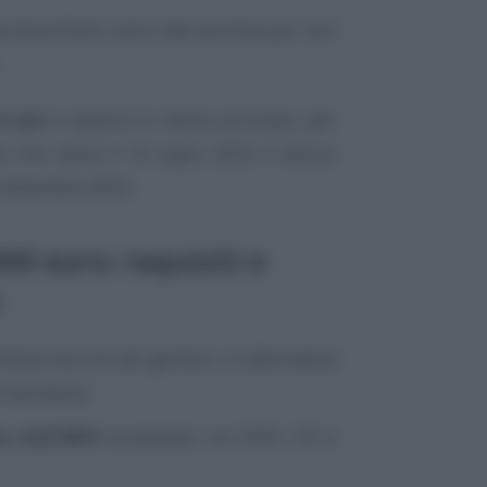
a dovrà farlo entro tale termine per non
in poi
si applica lo stesso principio, per
 che nasce il 16 luglio 2025 il bonus
4 settembre 2025.
00 euro: requisiti e
hiesto da uno dei genitori, in alternativa
trasmessa:
to dell’INPS
accedendo con SPID, CIE o