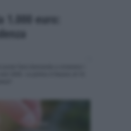
a 1.000 euro:
denza
r poter fare domanda e ottenere i
ati 2025. La prima è fissata al 16
essa?