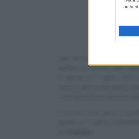
authenti
Dato che la piattaforma di doman
bambini e le bambine nate o adott
1° gennaio al 17 aprile 2025) i
calcola a partire dalla data di 
il via libera all’invio delle domand
Il termine di 60 giorni è quin
gennaio al 17 aprile, la domanda
del
16 giugno
.