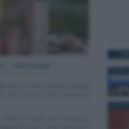
I PI
er
Fonti Preferite
6 GIUGNO 2
za
utile per poter richiedere il
bonus
 da 1.000 euro per i nati e adottati nel
21 MAGGIO 
 richiesta va inviata entro una precisa
0 giorni
di tempo a partire dalla data di