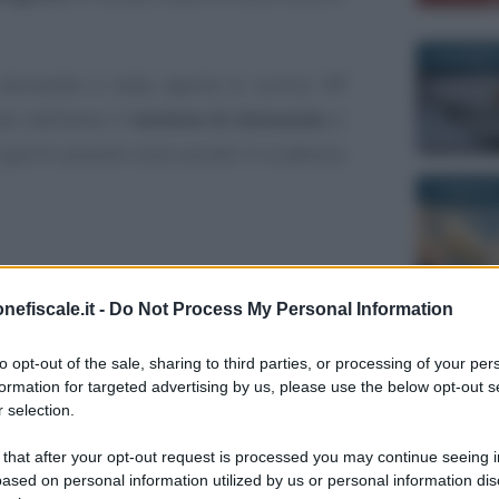
4 DICEMBRE
 domanda è stata aperta lo scorso
17
esi dell’anno il
termine di domanda
si
60 giorni previsti sono quindi in scadenza
3 FEBBRAIO
nefiscale.it -
Do Not Process My Personal Information
18 LUGLIO 
to opt-out of the sale, sharing to third parties, or processing of your per
formation for targeted advertising by us, please use the below opt-out s
 selection.
 that after your opt-out request is processed you may continue seeing i
ased on personal information utilized by us or personal information dis