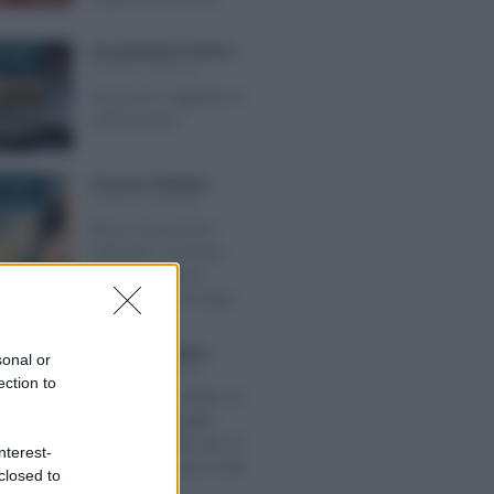
Giovambattista Palumbo
-
 2025
LEGGI E PRASSI
Scissione soggettiva e
notificazione
Francesco Rodorigo
-
 2026
LEGGI E PRASSI
Bonus assunzioni
nella ZES: via libera
alle domande in
attesa della proroga
Francesco Rodorigo
-
2023
sonal or
LEGGI E PRASSI
ection to
Pagamento reddito di
cittadinanza luglio
2023: accredito dal 27,
nterest-
ultimo mese per molti
closed to
percettori