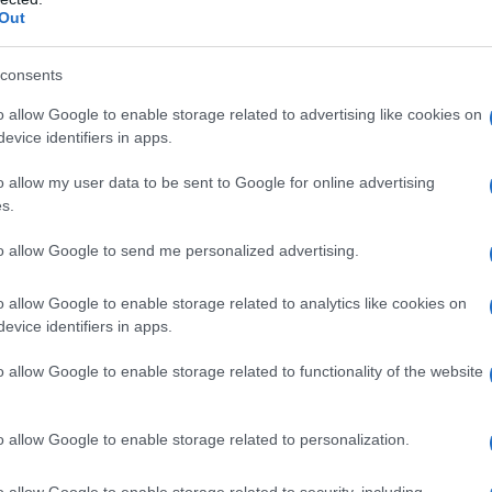
Out
 introdotta dalla Legge di Bilancio 2025
ontributo da
1.000 euro
per ogni nuova
consents
1° gennaio 2025.
o allow Google to enable storage related to advertising like cookies on
evice identifiers in apps.
 INPS con le
istruzioni operative
, la n.
o allow my user data to be sent to Google for online advertising
a
scadenza
entro la quale fare domanda
s.
to allow Google to send me personalized advertising.
ti previsti dalla normativa infatti devono
o allow Google to enable storage related to analytics like cookies on
 entro
60 giorni dalla data di nascita
o
evice identifiers in apps.
, pena la decadenza dall’agevolazione.
o allow Google to enable storage related to functionality of the website
o allow Google to enable storage related to personalization.
o allow Google to enable storage related to security, including