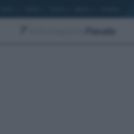
Lavoro
Moduli
Società
Bilancio
Academy