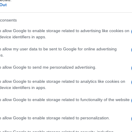
 della
pretesa erariale
ed esercitare il
Out
consents
o allow Google to enable storage related to advertising like cookies on
evice identifiers in apps.
o allow my user data to be sent to Google for online advertising
s.
to allow Google to send me personalized advertising.
o allow Google to enable storage related to analytics like cookies on
evice identifiers in apps.
o allow Google to enable storage related to functionality of the website
io ha proposto ricorso per cassazione
60 bis, comma 2, d.P.R. n. 633/1972
, per
o allow Google to enable storage related to personalization.
tenuto che la
cartella di pagamento
o allow Google to enable storage related to security, including