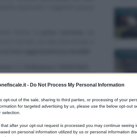
uddetto acquirente il soggettivo passivo
19 NOVEMB
dover fornire la
prova contraria
che
 prezzo dei beni sia stata determinata in
i di fatto oggettivamente rilevabili
.
18 NOVEMB
zione
con l’
Ordinanza n. 18707/2022
.
nefiscale.it -
Do Not Process My Personal Information
ione - Ordinanza numero 18707 del
12 FEBBRAI
to opt-out of the sale, sharing to third parties, or processing of your per
nanza della Corte di Cassazione
formation for targeted advertising by us, please use the below opt-out s
 10 giugno 2022
 selection.
 that after your opt-out request is processed you may continue seeing i
ased on personal information utilized by us or personal information dis
da l’impugnazione di una
cartella di