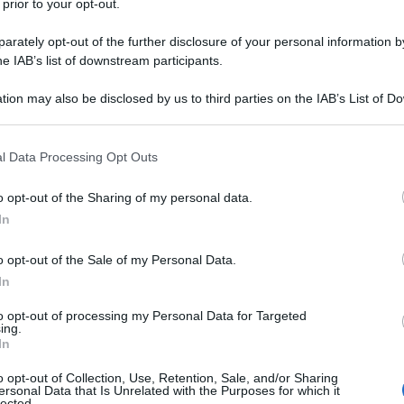
 prior to your opt-out.
le entrate aveva richiesto alla società,
rately opt-out of the further disclosure of your personal information by
n solido, il
pagamento dell’IVA non
he IAB’s list of downstream participants.
sioni di automobili effettuate a prezzi
tion may also be disclosed by us to third parties on the IAB’s List of 
 that may further disclose it to other third parties.
 società la comunicazione con la quale la
 that this website/app uses one or more Google services and may gath
l Data Processing Opt Outs
including but not limited to your visit or usage behaviour. You may click 
tato emesso l’
avviso di liquidazione
, in
 to Google and its third-party tags to use your data for below specifi
o opt-out of the Sharing of my personal data.
di cessione erano risultati inferiori al
ogle consent section.
In
uale di ricarico delle merci acquistate
 dall’amministrazione finanziaria.
o opt-out of the Sale of my Personal Data.
In
zi alla CTR la quale, confermando la
to opt-out of processing my Personal Data for Targeted
ing.
espinto l’appello dell’Amministrazione
In
lla
non fosse stata preceduta da alcuna
o opt-out of Collection, Use, Retention, Sale, and/or Sharing
ccertamento
con cui la società avrebbe
ersonal Data that Is Unrelated with the Purposes for which it
lected.