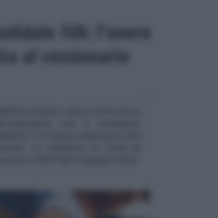
olidale IVA: l’onere
ta al cessionario
ilità solidale, viene notificata la
l'acquirente non è necessaria
edente. È lo stesso cessionario che
raria. Lo stabilisce la Corte di
numero 18707 del 10 giugno 2022.