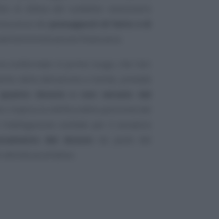
ritto di difesa del suddetto cessionario
onoscenza dei
presupposti di fatto e di
dell’amministrazione finanziaria.
ha confermato in primo luogo, che l’art.
ento della detrazione a monte, prevede
e
quanto dovuto e non versato dal
on implica la rettifica della posizione del
 l’obbligazione solidale per il semplice
rsamento del dovuto
da parte del
attività accertativa.