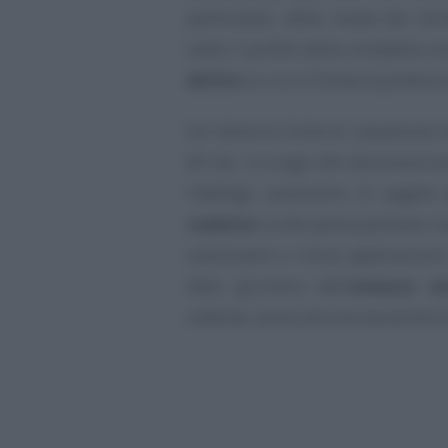
particolare, della tutela del di
sotto il profilo della completa c
diritto
su cui si fonda la pretesa 
Sul tema la Corte di cassazione 
60 bis, in luogo del disconoscim
l’obbligo autonomo di pagar
cedente
: la disciplina pertanto n
cessionario e trova applicazione
fatto giuridico dell’
omesso ve
cedente, senza alcuna necessità di 