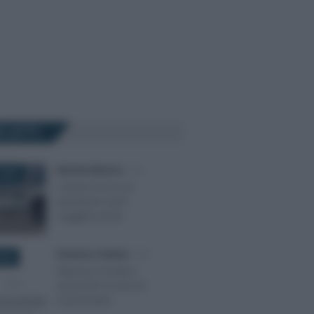
Ù LETTI
Marcello Maiorino
-
IVA
2024
I servizi resi in un
aeroporto sono
soggetti ad IVA
Domenico Catalano
-
IVA
024
Interessi moratori
senza IVA in caso di
risarcimento