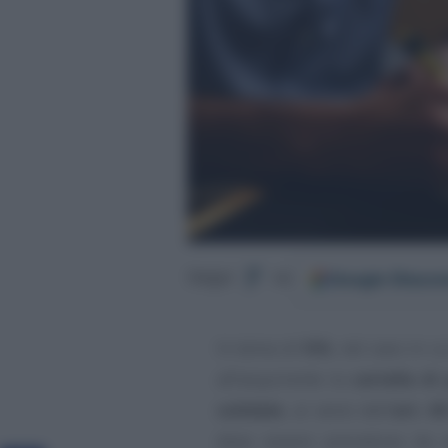
Google
Discov
Segui
su
In tema di
IVA
, nel caso in c
all’acquirente la
cartella d
solidale
, ai sensi dell’
art. 6
deve essere preceduta da