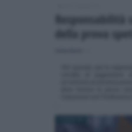
/
/
/
Fisco
Imposte
IVA
Responsabilità s
della prova spet
Emiliano Marvulli
-
IVA
IVA: quando, per la responsab
cartella di pagamento al
un'attività accertativa prec
deve fornire la prova cont
Cassazione con l'Ordinanza 
18 GIUGNO 2022