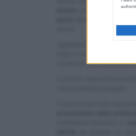
dovesse essere preceduta da u
authenti
bonario
, posto che la prevision
ipotesi di solidarietà
passiva a
dell’IVA.
Ugualmente erroneo è stato ritene
l’onere di provare che
il prezzo 
normale del bene compravenduto
La Corte di cassazione ha accolto 
rinvio la sentenza impugnata.
Il tema al contro della controversi
di motivazione della cartella
contribuente-cessionario la
res
dell’IVA
, già gravante sul cede