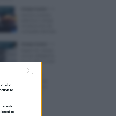
Giuseppe Guarasci
-
IVA
RE 2019
Sanzioni scontrino
elettronico e durata
moratoria invio dei
corrispettivi telematici
Giuseppe Guarasci
-
IVA
RE 2017
Registri IVA: stampa
non più obbligatoria.
Ecco le ultime novità
Redazione
-
IVA
O 2018
Partita Iva 2018:
sonal or
novità, regole e
ection to
agevolazioni
nterest-
closed to