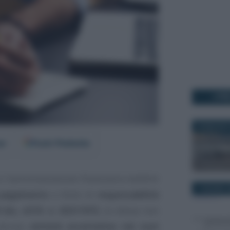
I PI
29 MAGGIO 
er
Fonti Preferite
ui l’amministrazione finanziaria notifichi
7 GIUGNO 2
i pagamento
a titolo di
responsabilità
0 bis, d.P.R. n. 633/1972
, la stessa non
 alcuna
attività accertativa nei suoi