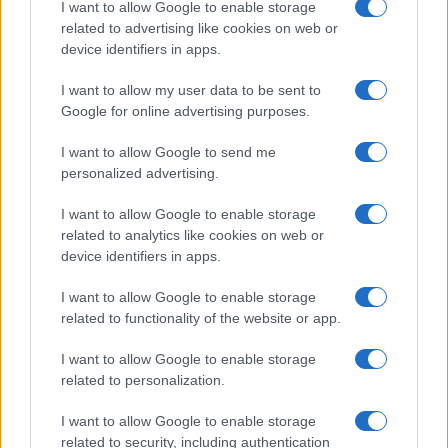
I want to allow Google to enable storage
related to advertising like cookies on web or
device identifiers in apps.
Iscriviti alla nostra
NEWSLETTER
I want to allow my user data to be sent to
Google for online advertising purposes.
Resta informato su notizie, aggiornamenti fiscali
I want to allow Google to send me
e moduli scaricabili!
personalized advertising.
I want to allow Google to enable storage
related to analytics like cookies on web or
device identifiers in apps.
I want to allow Google to enable storage
Acconsento al
trattamento dei dati personali
ai sensi degli
related to functionality of the website or app.
articoli 13-14 del GDPR 2016/679.
I want to allow Google to enable storage
related to personalization.
I want to allow Google to enable storage
Informazione Fiscale S.r.l. - P.I. / C.F.: 13886391005
related to security, including authentication