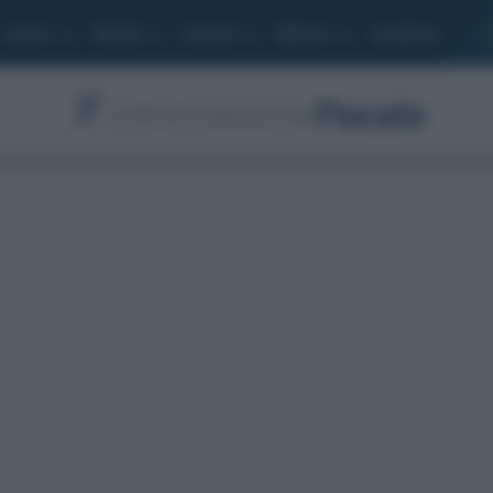
Lavoro
Moduli
Società
Bilancio
Academy