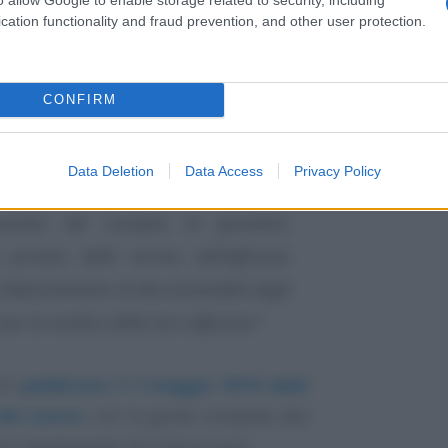
cation functionality and fraud prevention, and other user protection.
lla guida, pubblicata il 2 maggio 2018:
CONFIRM
i tracciate è peraltro fisiologica
tessa del Regolamento, fondato sul
Data Deletion
Data Access
Privacy Policy
, in virtù del quale è il titolare del
estito del compito di garantire
previsti, delle norme, dell’efficacia
 bilanciamento di discrezionalità degli
r la verifica della loro efficacia.
”
cum
pubblicato il 2 maggio 2018 dalla
del Lavoro
con la guida completa alle
ovo regolamento UE sulla privacy: