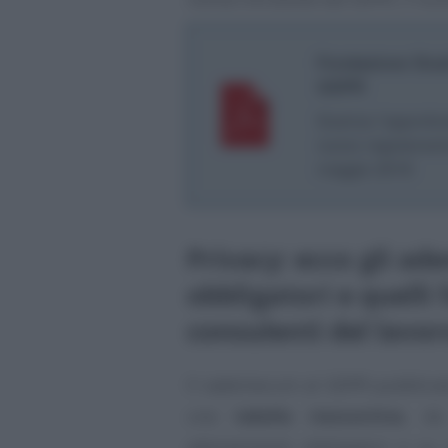
Fondazione Studi
GDPR
Scarica l’approfo
nuovo regolamento
maggio 2018
Privacy: ecco gli a
obbligatori e quelli 
consulenti del lavor
Il vademecum al GDPR pubblicat
una
tabella riassuntiva
, da
adempimenti obbligatori e su qu