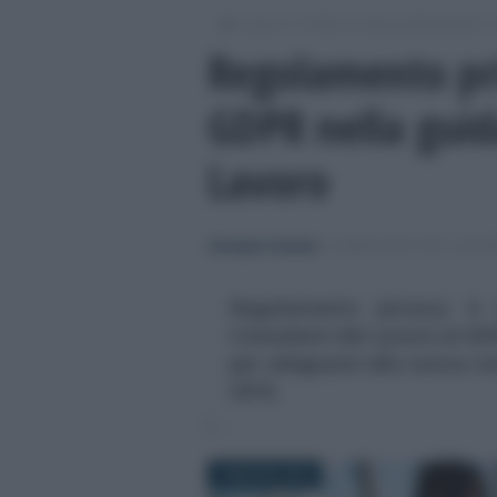
/
/
/
Lavoro
Ordini e casse professionali
Regolamento pri
GDPR nella guid
Lavoro
Giuseppe Guarasci
-
CONSULENTI DEL LAVO
Regolamento privacy: è 
Consulenti del Lavoro al GD
per adeguarsi alla nuova n
2018.
4 MAGGIO 2018