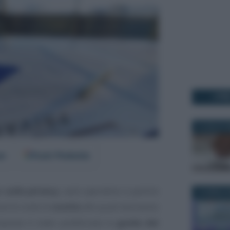
I PI
2 LUGLIO 2
er
Fonti Preferite
sulla privacy
, sarà operativo a partire
12 APRILE 
arire tutte le
novità
alle quali dovranno
mprese è stato pubblicata la
guida dei