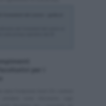
 Consulenti del Lavoro - guida al
ndimento dei Consulenti del Lavoro al
 sulla privacy operativo dal 25
dempimenti
facoltativi per i
o
o dalla Fondazione Studi CDL contiene
 prendere come riferimento, sugli
elli facoltativi per i consulenti del