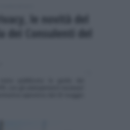
Consulenti del lavoro
vacy, le novità del
a dei Consulenti del
RO
stata pubblicata la guida dei
PR, con gli adempimenti necessari
ormativa operativa dal 25 maggio