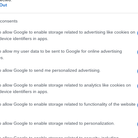
al
nuovo regolamento UE sulla privacy
Out
consents
o allow Google to enable storage related to advertising like cookies on
evice identifiers in apps.
o allow my user data to be sent to Google for online advertising
s.
to allow Google to send me personalized advertising.
o allow Google to enable storage related to analytics like cookies on
evice identifiers in apps.
o allow Google to enable storage related to functionality of the website
atto dalla Fondazione Studi CDL sono
rimenti, redatti partendo dagli articoli
o allow Google to enable storage related to personalization.
mente applicabile ed imperativo per gli
o allow Google to enable storage related to security, including