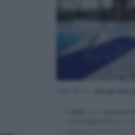
Google
Discov
Segui
su
Il
GDPR
, nuovo
regolamento 
dal
25 maggio 2018
e per chi
adeguarsi professionisti e i