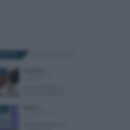
Ù LETTI
Alessio Mauro
-
024
CONSULENTI DEL
LAVORO
Quanto guadagna un
consulente del lavoro?
Redazione
-
2021
CONSULENTI DEL
LAVORO
I percorsi formativi per