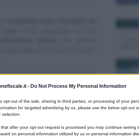
lla
Fondazione Studi Consulenti del
Redazione
15 SETTEM
CONSULE
maggio 2018, rappresenta un utile
LAVORO
dempimenti privacy
che saranno
Consulent
debiti fo
 applicabili per tutti gli Stati membri
.
9 SETTEMB
o 2018, abrogherà la direttiva 95/46/CE
spetto di
nuove procedure
necessarie
nefiscale.it -
Do Not Process My Personal Information
tte in materia di
trattamento dei dati
to opt-out of the sale, sharing to third parties, or processing of your per
degli interessati
.
15 NOVEMB
formation for targeted advertising by us, please use the below opt-out s
 selection.
europeo sulla privacy
è il
principio di
 that after your opt-out request is processed you may continue seeing i
 sottolineato nella guida al GDPR
ased on personal information utilized by us or personal information dis