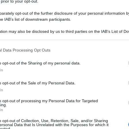
udi Consulenti del Lavoro, comporterà
 prior to your opt-out.
 cambio di approccio culturale nonché
rately opt-out of the further disclosure of your personal information by
ti personali ai fini di tutelare il diritto
he IAB’s list of downstream participants.
tion may also be disclosed by us to third parties on the IAB’s List of 
 that may further disclose it to other third parties.
menti obbligatori per professionisti
 that this website/app uses one or more Google services and may gath
nsulenti del lavoro vengono fornite le
l Data Processing Opt Outs
including but not limited to your visit or usage behaviour. You may click 
nto pubblicato il 2 maggio 2018.
 to Google and its third-party tags to use your data for below specifi
o opt-out of the Sharing of my personal data.
ogle consent section.
In
, le novità del
o opt-out of the Sale of my Personal Data.
i Consulenti del
In
to opt-out of processing my Personal Data for Targeted
ing.
In
i Consulenti del Lavoro
approfondisce
o opt-out of Collection, Use, Retention, Sale, and/or Sharing
coinvolgeranno sia professionisti che
ersonal Data that Is Unrelated with the Purposes for which it
lected.