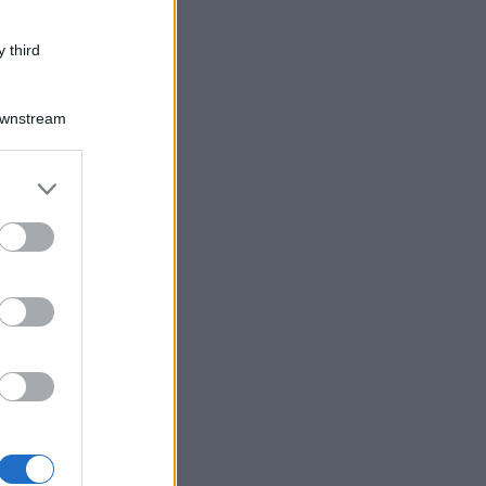
Lavoro
 third
Downstream
er and store
to grant or
ed purposes