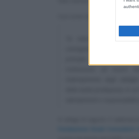
Stati membri e i singoli cittadini.
authenti
Così come riportato all’interno de
“
la natura delle indicazion
conseguenza dell’essenza s
principio della accountability
trattamento ad essere inv
l’adempimento degli obblighi 
della tutela predisposta, in un
adempimenti e responsabilità pe
Si allega di seguito il vademe
Fondazione Studi Consulenti 
novità introdotte dal GDPR, il nu