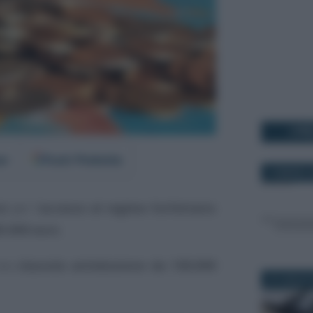
I PI
er
Fonti Preferite
13 MARZO 2
si
per l’
accesso al regime forfettario
85.000 euro
.
 una
clausola antielusione da 100.000
27 LUGLIO 