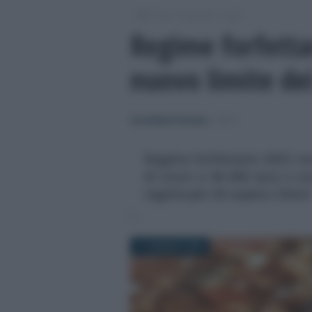
/
/
/
Fisco
Imposte
Irpef
Regime forfettar
nuovo limite dei
Anna Maria D’Andrea
-
IRPEF
Regime forfettario 2023 co
di ricavi a 85.000 euro e n
regime per chi supera i limiti
11 GENNAIO 2023