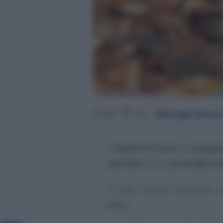
Google
Discov
Segui
su
Il
limite di ricavi o compen
dal 2023
passa
da 65.000 a 
È stata, inoltre, introdotta
euro
.