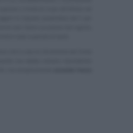
erare il limite di ricavi all’infinito nel
agare le imposte avvalendosi del 5 per
scire solo l’anno successivo dal regime,
limite è stato superato di tanto.
isce che in caso di sforamento del limite
ibuente non debba svenarsi riprendendo
 IVA, ma semplicemente
uscendo l’anno