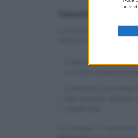
authenti
Clausola antielusion
La seconda novità contenuta nell
regole per l’
uscita dal regime fo
Il regime forfetario cessa di 
cui i ricavi o i compensi percep
In tale ultimo caso è dovuta l
dalle operazioni effettuate
predetto limite
.
Ciò comporta il superament
paradossale
quale quella attuale