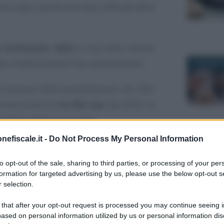
no state inserite nel testo ufficiale della
e forfettario 2023
è una delle misure
e intatte durante l’iter parlamentare.
5 GIUGNO 2
 occasione della presentazione del DDL
introduzione di
tre flat tax
dal 2023: la
 regime rientra tra queste.
nefiscale.it -
Do Not Process My Personal Information
one piatta citate da Meloni consistono
14 FEBBRAI
tax incrementale
al
15 per cento
con
to opt-out of the sale, sharing to third parties, or processing of your per
formation for targeted advertising by us, please use the below opt-out s
 un
tetto massimo di 40.000 euro
e nel
 selection.
e dei premi di produttività
.
 that after your opt-out request is processed you may continue seeing i
ased on personal information utilized by us or personal information dis