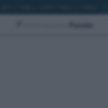
Lavoro
Moduli
Società
Bilancio
Academy