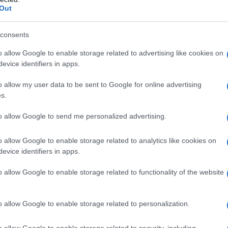
Out
consents
o allow Google to enable storage related to advertising like cookies on
evice identifiers in apps.
nella Legge di Bilancio 2023 nascono dalla
o allow my user data to be sent to Google for online advertising
s.
 di due nodi particolarmente “stretti”:
zionalità della flat tax
e quello delle
to allow Google to send me personalized advertising.
o allow Google to enable storage related to analytics like cookies on
evice identifiers in apps.
he dalle tasse piatte già vigenti e in
o allow Google to enable storage related to functionality of the website
orfettario
.
che oggi è fissata a
65.000 euro
, con le
o allow Google to enable storage related to personalization.
e a 85.000 euro
.
o allow Google to enable storage related to security, including