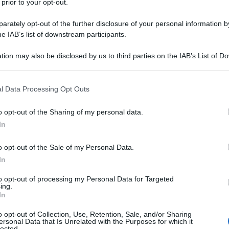
forfettario fino a
 prior to your opt-out.
 le novità sulla flat
rately opt-out of the further disclosure of your personal information by
26 GIUGNO 
he IAB’s list of downstream participants.
tion may also be disclosed by us to third parties on the IAB’s List of 
 di Bilancio 2023
, la
flat tax
è tornata
 that may further disclose it to other third parties.
 that this website/app uses one or more Google services and may gath
l Data Processing Opt Outs
including but not limited to your visit or usage behaviour. You may click 
 to Google and its third-party tags to use your data for below specifi
o
è da sempre uno dei cavalli di battaglia
o opt-out of the Sharing of my personal data.
ogle consent section.
eloni, con il Ministro Giorgetti a capo
In
vere nuovi passi per l’attuazione
o opt-out of the Sale of my Personal Data.
getto di superamento dell’
IRPEF
.
In
to opt-out of processing my Personal Data for Targeted
ing.
In
o opt-out of Collection, Use, Retention, Sale, and/or Sharing
ersonal Data that Is Unrelated with the Purposes for which it
lected.