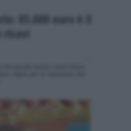
io: 85.000 euro è il
 ricavi
n due grandi novità: nuovo limite
uova regola per la fuoriuscita dal