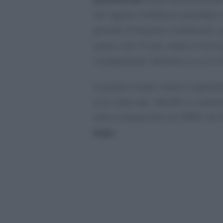
nel regime forfettario potrebbe sup
periodo d’imposta considerato, p
cento o del 15 per cento e fuoriu
“scampandola”
nell’anno in cui il 
In questo modo, invece, si garant
al di sotto dei 100.000 il contr
tutto a tassazione con IRPEF ed
dopo
.