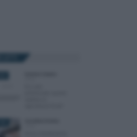
Ù LETTI
Domenico Catalano
-
024
IRPEF
Box auto
pertinenziale: quando
spettano le
agevolazioni fiscali?
Anna Maria D’Andrea
-
2020
IRPEF
Bonus ristrutturazioni,