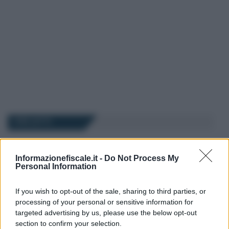
I PIÙ LETTI
Francesco Rodorigo
-
PENSIONI
25 FEBBRAIO 2026
Informazionefiscale.it -
Do Not Process My
Pensioni: le istruzioni INPS
Personal Information
sulle novità della Legge di
Bilancio 2026
If you wish to opt-out of the sale, sharing to third parties, or
processing of your personal or sensitive information for
targeted advertising by us, please use the below opt-out
Anna Maria D’Andrea
-
PENSIONI
24 SETTEMBRE 2020
section to confirm your selection.