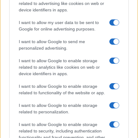
related to advertising like cookies on web or
device identifiers in apps.
Iscriviti alla nostra
NEWSLETTER
I want to allow my user data to be sent to
Google for online advertising purposes.
Resta informato su notizie, aggiornamenti fiscali
I want to allow Google to send me
e moduli scaricabili!
personalized advertising.
I want to allow Google to enable storage
related to analytics like cookies on web or
device identifiers in apps.
I want to allow Google to enable storage
Acconsento al
trattamento dei dati personali
ai sensi degli
related to functionality of the website or app.
articoli 13-14 del GDPR 2016/679.
I want to allow Google to enable storage
related to personalization.
I want to allow Google to enable storage
Informazione Fiscale S.r.l. - P.I. / C.F.: 13886391005
related to security, including authentication
Testata giornalistica iscritta presso il Tribunale di Velletri al n°
functionality and fraud prevention, and other