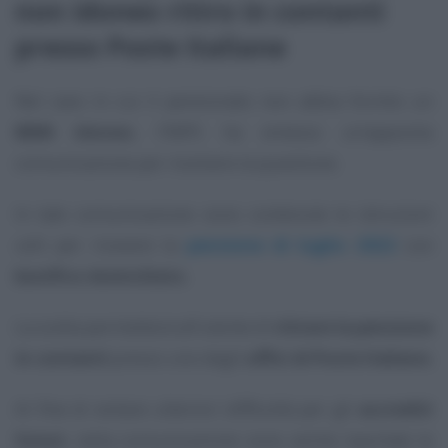
non idoneo ritiro in contanti
presso Poste Italiane
Nel caso in cui il pensionato non abbia fornito un
IBAN idoneo
, l’INPS ha emesso un’apposita
comunicazione per risolvere la questione.
In tale comunicazione sono contenute le istruzioni
utili per ricevere la
pensione di luglio 2022
con
bonifico domiciliato.
La scelta permetterà all’utente di
ritirare la pensione
in contanti
presso uno degli
uffici di Poste Italiane.
Al fine di evitare ulteriori difficoltà per gli
accrediti
futuri
, nella comunicazione sono anche riportate le