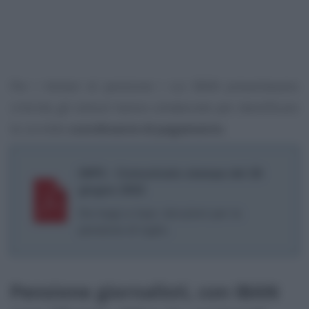
Per i titolari di pensione i cui IBAN presentavano
criticità, gli istituti hanno collaborato per identificare
le corrette
coordinante di pagamento
.
INPS - Comunicato stampa del 28
giugno 2022
Da Inpgi a Inps: istruzioni per la
pensione di luglio.
Pensione giornalisti, con IBAN