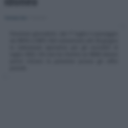
idoneo
Tommaso Gavi
-
PENSIONI
Pensione giornalisti, dal 1° luglio il passaggio
da INPGI a INPS. Nel comunicato del 28 giugno
le indicazioni operative per gli accrediti di
luglio 2022. Chi non ha fornito un IBAN idoneo
potrà ritirare la pensione presso gli uffici
postali.