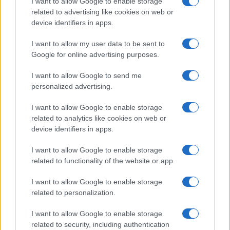
I want to allow Google to enable storage
related to advertising like cookies on web or
device identifiers in apps.
Iscriviti alla nostra
NEWSLETTER
I want to allow my user data to be sent to
Google for online advertising purposes.
Resta informato su notizie, aggiornamenti fiscali
I want to allow Google to send me
e moduli scaricabili!
personalized advertising.
I want to allow Google to enable storage
related to analytics like cookies on web or
device identifiers in apps.
I want to allow Google to enable storage
Acconsento al
trattamento dei dati personali
ai sensi degli
related to functionality of the website or app.
articoli 13-14 del GDPR 2016/679.
I want to allow Google to enable storage
related to personalization.
I want to allow Google to enable storage
Informazione Fiscale S.r.l. - P.I. / C.F.: 13886391005
related to security, including authentication