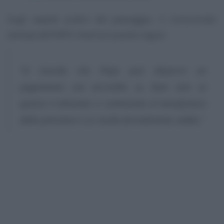
Sugli aspetti pratici del passaggio, il comunicato
stampa dell’INPS chiarisce quanto segue:
“Si ricorda che l’Inps può disporre un
pagamento con accredito su Iban solo se
questo è intestato o cointestato al beneficiario
della pensione e se risulta formalmente valido.”