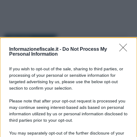
I PIÙ LETTI
Informazionefiscale.it -
Do Not Process My
Personal Information
Francesco Rodorigo
-
PENSIONI
10 OTTOBRE 2022
Pensione anticipata, di
vecchiaia e di invalidità:
If you wish to opt-out of the sale, sharing to third parties, or
ultime novità INPS
processing of your personal or sensitive information for
targeted advertising by us, please use the below opt-out
section to confirm your selection.
Emiliano Marvulli
-
PENSIONI
1 MAGGIO 2020
Please note that after your opt-out request is processed you
La tassazione delle pensioni
may continue seeing interest-based ads based on personal
può seguire regole differenti
information utilized by us or personal information disclosed to
tra pubblico e privato
third parties prior to your opt-out.
You may separately opt-out of the further disclosure of your