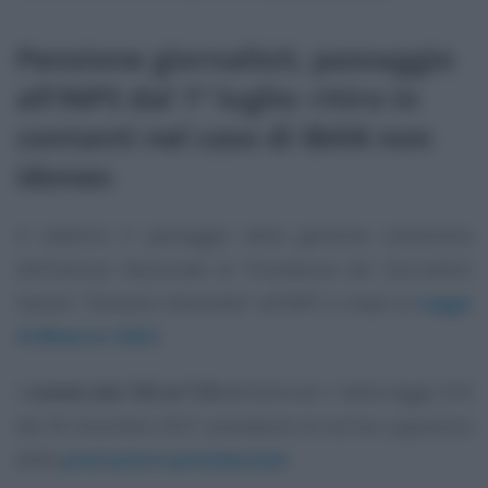
Pensione giornalisti, passaggio
all’INPS dal 1° luglio: ritiro in
contanti nel caso di IBAN non
idoneo
A stabilire il passaggio della gestione sostitutiva
dell’Istituto Nazionale di Previdenza dei Giornalisti
Italiani
“Giovanni Amendola”
all’INPS è stata la
Legge
di Bilancio 2022.
I
commi dal 103 al 118
dell’articolo 1 della legge 234
del 30 dicembre 2021 prevedono le norme a garanzia
delle
prestazioni previdenziali.