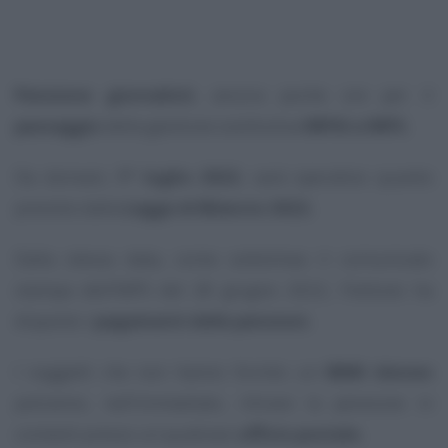
Pensione giornalisti
, ancora poche ore per il
passaggio
della gestione sostitutiva
INPGI a INPS.
Da domani,
1° luglio 2022
, sarà operativo quanto
previsto dalla
Legge di Bilancio 2022.
Dalla stessa data, come sottolinea il comunicato
stampa dell’INPS del 28 giugno 2022, l’Istituto ha
disposto i
pagamenti delle pensioni.
I soggetti che non hanno fornito un
IBAN idoneo
potranno, nell’immediato, ritirare la pensione in
contanti presso un qualsiasi
ufficio postale.