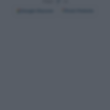
Segui
su
Google
Discover
Fonti Preferite