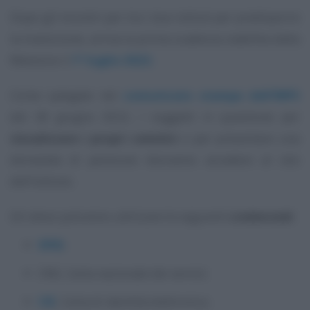
Dopo gli incontri per tra i due istituti per predisporre
la transizione, arriva la prima scadenza stabilita dalla
Manovra: il
1° luglio 2022.
Come spiegato nel
comunicato stampa dell’INPS
del 28 giugno 2022, i soggetti in questione per
visualizzare i propri cedolini
o per presentare una
domanda di pensione dovranno accedere al sito
dell’istituto.
Gli stessi potranno utilizzare le seguenti
credenziali
:
SPID
;
CNS, Carta nazionale dei servizi;
CIE
, Carta di identità elettronica.