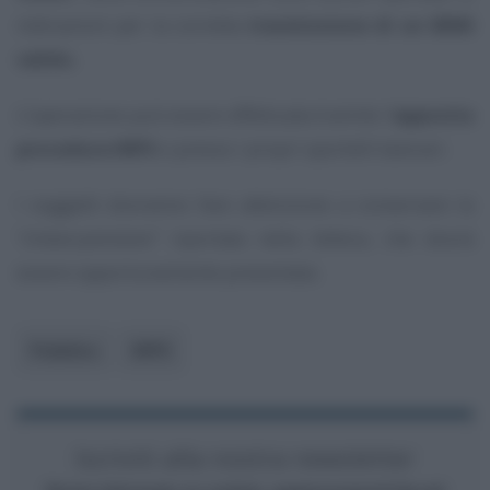
indicazioni per la corretta
trasmissione di un IBAN
valido.
L’operazione può essere effettuata tramite l’
apposita
procedura INPS
o presso i propri sportelli bancari.
I soggetti dovranno fare attenzione a conservare la
“chiave-pensione”
riportata nella lettera, che dovrà
essere opportunamente presentata.
Pubblico
INPS
Iscriviti alla nostra newsletter