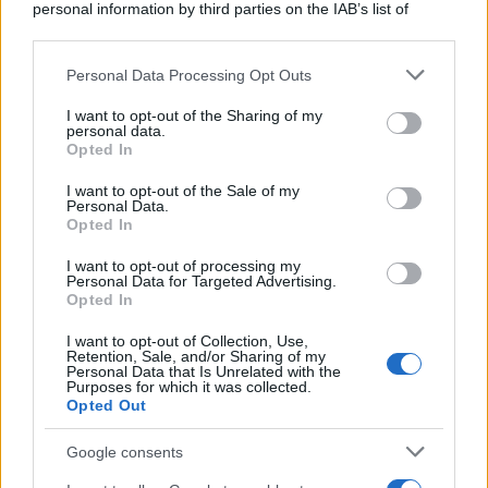
Francesco Rodorigo
-
PENSIONI
20 APRILE 2022
personal information by third parties on the IAB’s list of
Pensione di invalidità, nel
downstream participants.
DEF 2022 un disegno di
legge per adeguare l’importo
Personal Data Processing Opt Outs
This information may also be disclosed by us to third parties
on the IAB’s List of Downstream Participants that may further
I want to opt-out of the Sharing of my
disclose it to other third parties.
personal data.
Opted In
Francesco Rodorigo
-
PENSIONI
4 MAGGIO 2026
Please note that this website/app uses one or more Google
Errori nella certificazione
services and may gather and store information including but
I want to opt-out of the Sale of my
unica INPS: nessun rischio
Personal Data.
not limited to your visit or usage behaviour. You may click to
per i pensionati
Opted In
grant or deny consent to Google and its third-party tags to
use your data for below specified purposes in below Google
I want to opt-out of processing my
consent section.
Personal Data for Targeted Advertising.
Francesco Rodorigo
-
PENSIONI
Opted In
30 GENNAIO 2026
Aumento età pensionabile,
I want to opt-out of Collection, Use,
circa 5.000 gli esodati dal
Retention, Sale, and/or Sharing of my
2027. Calderone: “Saranno
Personal Data that Is Unrelated with the
Purposes for which it was collected.
tutelati”
Opted Out
Google consents