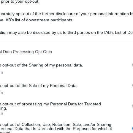
 prior to your opt-out.
 un
punteggio ISA
pari o superiore a
8
,
25 AGOSTO
rately opt-out of the further disclosure of your personal information by
rispetto al 2023.
he IAB’s list of downstream participants.
avoro autonomo si colloca a
56.100
euro.
tion may also be disclosed by us to third parties on the IAB’s List of 
 that may further disclose it to other third parties.
eficiato del
regime premiale
, e quindi
 that this website/app uses one or more Google services and may gath
l Data Processing Opt Outs
including but not limited to your visit or usage behaviour. You may click 
 il reddito medio sale invece a
91.082
 to Google and its third-party tags to use your data for below specifi
o opt-out of the Sharing of my personal data.
el
7,4%
rispetto al 2023.
ogle consent section.
In
oltura: come
o opt-out of the Sale of my Personal Data.
In
elle partite IVA nei
to opt-out of processing my Personal Data for Targeted
ing.
In
ita
del reddito medio d’impresa o di
o opt-out of Collection, Use, Retention, Sale, and/or Sharing
ersonal Data that Is Unrelated with the Purposes for which it
lected.