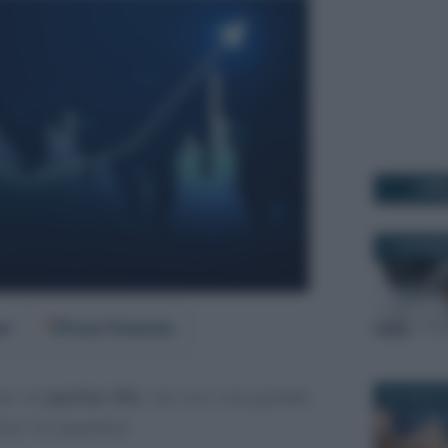
I PI
11 DICEMBR
er
Fonti Preferite
ari di
partita IVA
, ma con una grande
23 LUGLIO 
mi “in classifica”.