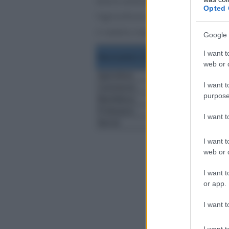
lavoro autonomo in tutti i macros
Opted 
l’agricoltura, ma nonostante un 
il reddito medio più basso.
Google 
I want t
web or d
I want t
purpose
I want 
I want t
web or d
I want t
or app.
I want t
I want t