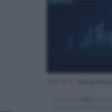
28 MAGGIO 2026
Google
Discov
Segui
su
Aumenta il
reddito
dei titol
spaccatura tra i primi e gli ulti