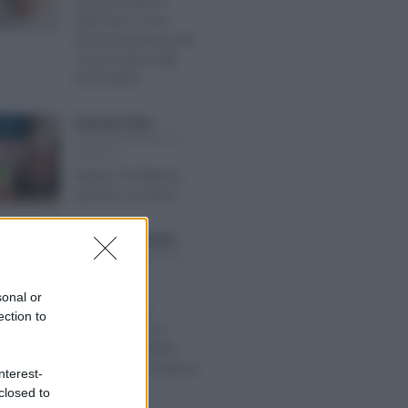
Flat tax medici e
infermieri: come
funziona la tassa del
15 per cento sugli
straordinari
Francesco Oliva
-
026
DICHIARAZIONE DEI
REDDITI
Regime forfettario:
quando conviene?
Anna Maria D’Andrea
-
026
DICHIARAZIONE DEI
REDDITI
Partite IVA,
sonal or
dichiarazione
ection to
precompilata “in
bianco”: è l’effetto
della nuova scadenza
nterest-
CU 2026
closed to