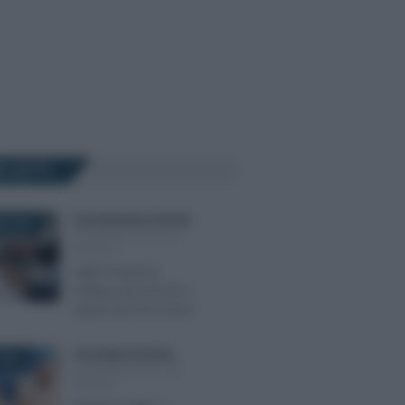
Ù LETTI
Giovambattista Palumbo
-
E 2025
DICHIARAZIONE DEI
REDDITI
High frequency
trading: tassazione e
analisi del fenomeno
Anna Maria D’Andrea
-
2024
DICHIARAZIONE DEI
REDDITI