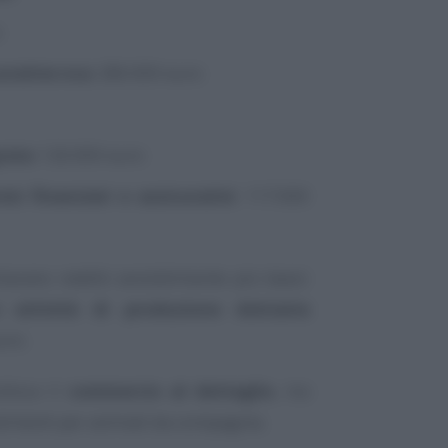
o
curative nca
: 286.000 euro
grata
: 126.000 euro
vizi finanziari e assicurativi
: 117.000
iarano redditi sensibilmente più bassi:
e attività di produzione dolciaria
uro.
olloca il
commercio al dettaglio
, tra
 alimenti per animali da compagnia.