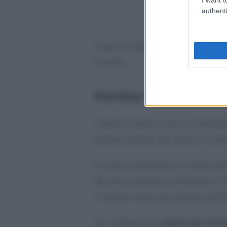
authenti
Importi in migliaia di euro
. Fonte: 
Finanze
Partite IVA, la “class
L’analisi mette in luce un forte div
elevati e quelle che invece si coll
Ai vertici dominano in modo net
ad alcune attività commerciali e f
il reddito medio più elevato dell’
Le 5 attività con
redditi più eleva