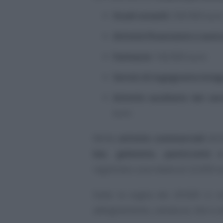
Studi notarili
: 336.900 eur
Attività finanziarie e assi
Farmacie
: 142.000 euro
Servizi di ingegneria inte
Attività ausiliarie dei ser
euro
Molte
attività commerciali
dich
bar, gelaterie, pasticcerie 
registrano una media di 22.000 e
Sotto la soglia dei 20.000 si c
abbigliamento, calzature, libri e