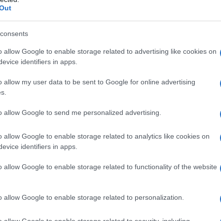
ettori. L’aumento più rilevante riguarda
Out
balzo del 113,6% rimane il comparto con
consents
o allow Google to enable storage related to advertising like cookies on
evice identifiers in apps.
o allow my user data to be sent to Google for online advertising
s.
to allow Google to send me personalized advertising.
o allow Google to enable storage related to analytics like cookies on
evice identifiers in apps.
o allow Google to enable storage related to functionality of the website
o allow Google to enable storage related to personalization.
o allow Google to enable storage related to security, including