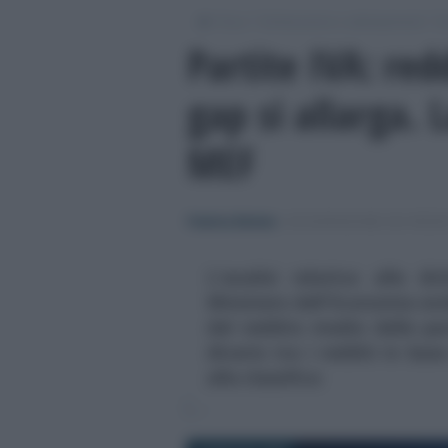
/
/
/
Fisco
Dichiarazioni e adempimenti
Di
Partite IVA: red
gap si allarga. L
MEF
Federica Battiato
-
DICHIARAZIONE DEI REDDI
L'analisi relativa alle di
Ministero dell'Economia ev
del reddito medio delle par
divario tra i redditi in base
alla classifica