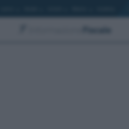
Lavoro
Moduli
Società
Bilancio
Academy