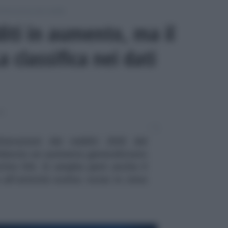
chiarazione dei redditi
diti in aumento, ma il
a classifica nei dati
TI
chiarazioni dei redditi 2025 del
idenzia un aumento generalizzato
tite IVA. Si amplia però anche il
 all'attività svolta: notai in cima