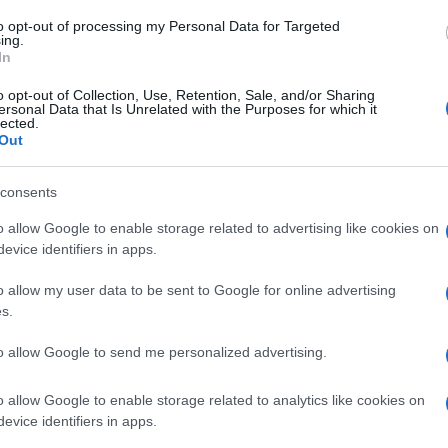
13 FEBBRAI
i dovranno mettere in campo
offerte
to opt-out of processing my Personal Data for Targeted
ing.
con
fatturato fino a 400.000 euro
per
In
zioni con carta fino a 30 euro
. Una
o opt-out of Collection, Use, Retention, Sale, and/or Sharing
re riservata alle
micro transazioni
con
ersonal Data that Is Unrelated with the Purposes for which it
lected.
Out
randi, almeno
fino a 750.000 euro
, si
consents
zioni.
o allow Google to enable storage related to advertising like cookies on
evice identifiers in apps.
ai controlli alle
o allow my user data to be sent to Google for online advertising
s.
 i costi:
to allow Google to send me personalized advertising.
à
o allow Google to enable storage related to analytics like cookies on
no la
sostanza
, ma anche la
forma
:
evice identifiers in apps.