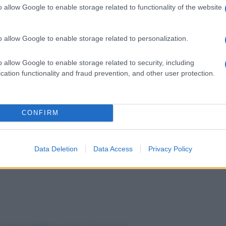
o allow Google to enable storage related to functionality of the website
bili i costi applicati agli esercenti per
con carta, in base al nuovo Protocollo gli
o allow Google to enable storage related to personalization.
delle loro offerte in un formato uguale per
arlo, useranno modelli standard che saranno
o allow Google to enable storage related to security, including
cation functionality and fraud prevention, and other user protection.
CONFIRM
Data Deletion
Data Access
Privacy Policy