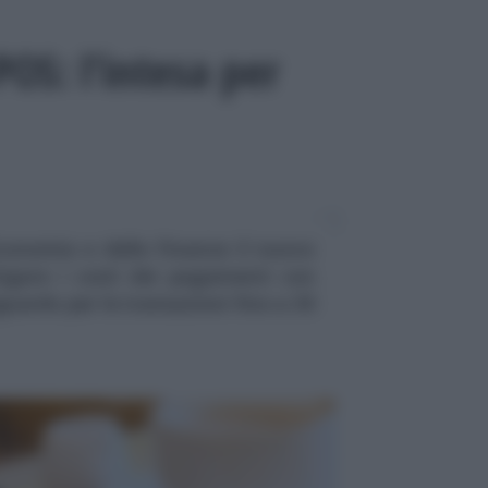
OS: l’intesa per
Economia e delle Finanze il nuovo
tigare i costi dei pagamenti con
guardo per le transazioni fino a 30