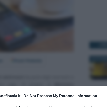
I PI
30 OTTOBR
er
Fonti Preferite
 elettronici
da parte degli esercenti si
llo: oggi, 15 giugno, al
Ministero
nze
è stato firmato il nuovo
protocollo
nefiscale.it -
Do Not Process My Personal Information
legati alle
transazioni tramite POS
, in
27 MARZO 2
iù bassi e per le attività con
fatturato