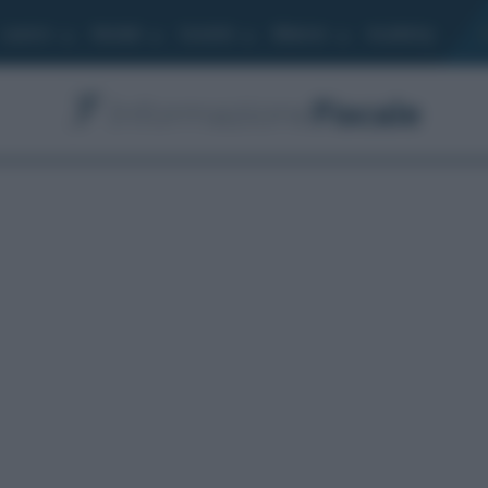
Lavoro
Moduli
Società
Bilancio
Academy