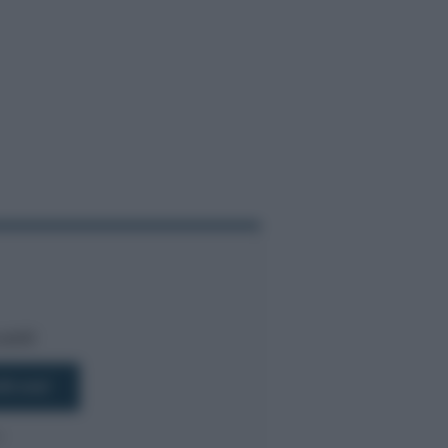
bili!
R