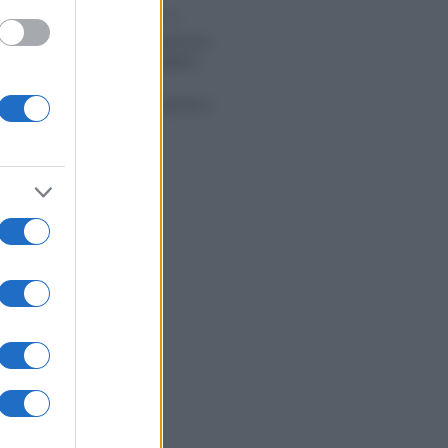
Rosy D’Elia
-
O 2023
LEGGI E PRASSI
NASPI e liquidazione
giudiziale: dall’INPS
istruzioni su
domanda, requisiti e
scadenze