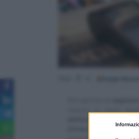
Google
Discov
Segui
su
Nella gestione dei
pagamenti
inserisce un nuovo tasse
dell’Economia e delle Fina
Informazio
d’intesa
per mitigare i costi 
particolare per gli importi p