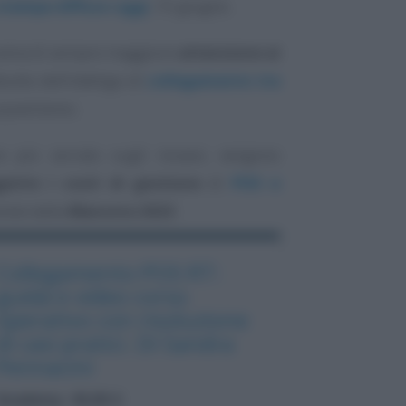
tampa diffuso oggi
, 15 giugno.
norama di sempre maggiore
attenzione ai
butto dell’obbligo di
collegamento tra
 quest’anno.
 più serrato sugli incassi, vengono
gerire i costi di gestione
di
POS e
viste dalla
Manovra 2023
.
Collegamento POS RT:
guida e video corso
operativo con risoluzione
di casi pratici. Di Sandra
Pennacini
Academy: 40,00 €