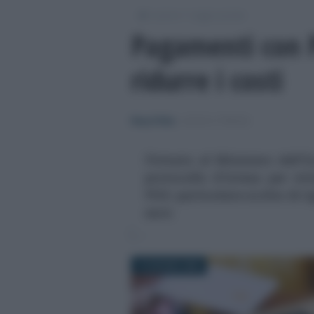
/
/
Lavoro
Leggi e prassi
Pagamenti con P
ridurre i costi
Rosy D’Elia
-
LEGGI E PRASSI
Firmato al Ministero dell'
protocollo d'intesa per mi
POS: particolare occhio di ri
euro
15 GIUGNO 2026