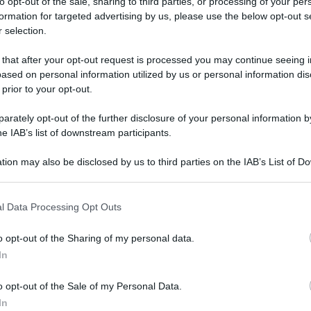
to opt-out of the sale, sharing to third parties, or processing of your per
formation for targeted advertising by us, please use the below opt-out s
 selection.
 Settembre
e si inserisce nel percorso
 that after your opt-out request is processed you may continue seeing i
ased on personal information utilized by us or personal information dis
tervento della
Legge di Bilancio 2023
.
18 LUGLIO 
 prior to your opt-out.
rately opt-out of the further disclosure of your personal information by
le soluzioni per
he IAB’s list of downstream participants.
stione
tion may also be disclosed by us to third parties on the IAB’s List of 
 that may further disclose it to other third parties.
nfcommercio e Fipe
insieme ad
ABI,
 that this website/app uses one or more Google services and may gath
ianato, Confesercenti
e ha ricevuto il
l Data Processing Opt Outs
29 MAGGIO 
including but not limited to your visit or usage behaviour. You may click 
 to Google and its third-party tags to use your data for below specifi
o opt-out of the Sharing of my personal data.
ogle consent section.
In
venire: è aperto all’adesione di ulteriori
he a
singoli operatori
.
o opt-out of the Sale of my Personal Data.
In