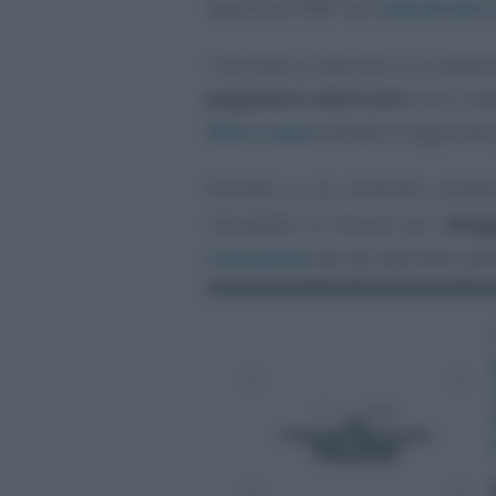
Specifica il MEF nel
comunicato s
L’accordo si inserisce in un pa
pagamenti elettronici
con il de
POS e cassa
entrato in vigore da
Accanto a un controllo sempre
introdotte le misure per
alleg
transazioni
per gli esercenti pre