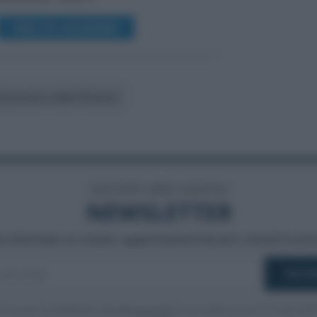
VEDI SU ACADEMY
Economia e delle Finanze
Iscriviti alla nostra
NEWSLETTER
a informato su notizie, aggiornamenti fiscali e moduli scarica
cconsento al
trattamento dei dati personali
ai sensi degli articoli 13-14 del GDP