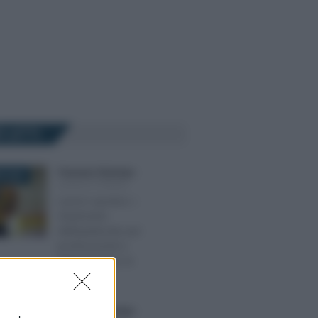
Ù LETTI
Francesco Rodorigo
-
E 2023
LEGGI E PRASSI
Lavoro sportivo: i
chiarimenti
dell’Ispettorato per
professionisti e
dilettanti dopo la
riforma
Francesco Rodorigo
-
026