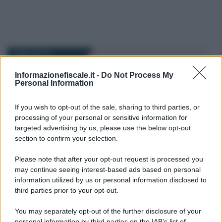
I PIÙ LETTI
Informazionefiscale.it -
Do Not Process My
Francesco Rodorigo
-
Personal Information
27 GENNAIO 2026
LEGGI E PRASSI
Infortunio e malattia: nelle
If you wish to opt-out of the sale, sharing to third parties, or
denunce va indicato il codice
processing of your personal or sensitive information for
CCNL
targeted advertising by us, please use the below opt-out
section to confirm your selection.
Alessio Mauro
-
LEGGI E PRASSI
19 GENNAIO 2026
Please note that after your opt-out request is processed you
Assunzioni disabili: prospetto
may continue seeing interest-based ads based on personal
da inviare entro il 31 gennaio
information utilized by us or personal information disclosed to
third parties prior to your opt-out.
You may separately opt-out of the further disclosure of your
Alessio Mauro
-
LEGGI E PRASSI
personal information by third parties on the IAB’s list of