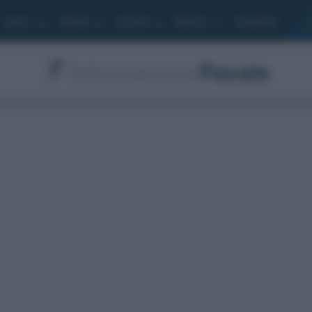
Lavoro
Moduli
Società
Bilancio
Academy