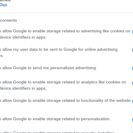
Out
consents
o allow Google to enable storage related to advertising like cookies on
evice identifiers in apps.
enzi di 80 euro
è una prestazione
o allow my user data to be sent to Google for online advertising
incrementare il potere di acquisto dei
s.
dditi bassi.
to allow Google to send me personalized advertising.
credito Irpef in busta paga sono rimaste
o allow Google to enable storage related to analytics like cookies on
, salvo il lieve aumento del
limite di
evice identifiers in apps.
ai fini dell’erogazione dell’importo in
o allow Google to enable storage related to functionality of the website
o allow Google to enable storage related to personalization.
to
direttamente in busta paga
per un
o specifico, hanno diritto al totale del
o allow Google to enable storage related to security, including