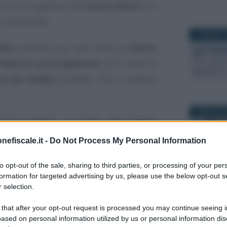
smo di erogazione del
bonus Renzi
si è
tà importante.
11 MARZO 2
dito
necessari per aver diritto al
bonus
dopo la sua erogazione
, ed in sede di
ne dei redditi
(modello 730 o modello
2 MARZO 2
siti richiesti, e quindi del reddito
rtato, in molti casi, all’
obbligo di
nefiscale.it -
Do Not Process My Personal Information
le
del bonus Renzi, con le evidenti
to opt-out of the sale, sharing to third parties, or processing of your per
 conseguono.
30 DICEMBR
formation for targeted advertising by us, please use the below opt-out s
 selection.
no però che è possibile
rinunciare
 Renzi
, optando per il riconoscimento -
 that after your opt-out request is processed you may continue seeing i
ased on personal information utilized by us or personal information dis
li previsti - in sede di conguaglio Irpef e