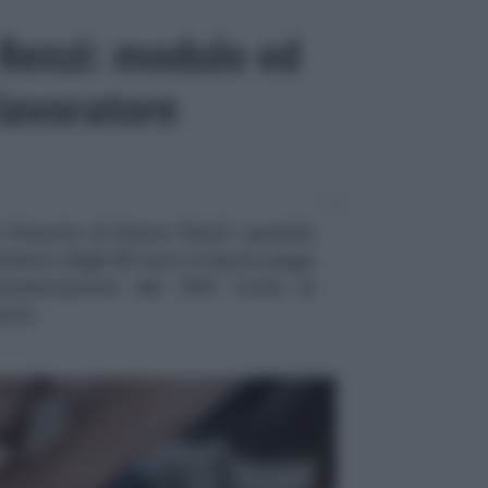
Renzi: modulo ed
 lavoratore
a rinuncia al bonus Renzi: quando
mento degli 80 euro in busta paga
resentazione del 730? Tutte le
tore.