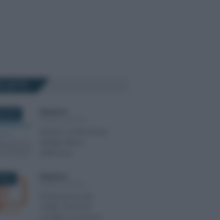
Ù LETTI
Redazione
-
E 2018
MODULI FISCALI
Modulo conferimento
delega fattura
elettronica
Redazione
-
2016
MODULI FISCALI
Dichiarazione dei
redditi 730/2016:
modello in versione