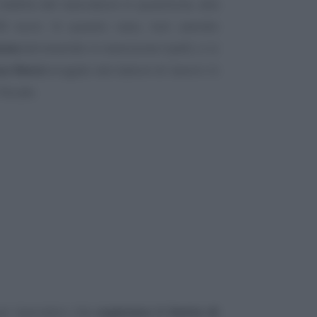
reddito del lavoratore in questione, alla
300 euro. In questo caso, non avendo
area
(ed essendo in esenzione Irpef), ci si
us Renzi
erogato dal datore di lavoro in
iscale.
ei lavoratori che
superano il limite di