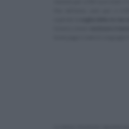
mensile pari a 900 euro lordi. Il 
fine dell’anno, sarà pari a 6.
superato la
soglia della no tax 
troverà a dover
restituire il bon
busta paga in sede di conguaglio f
La stessa situazione riguarda qu