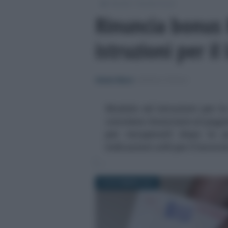
/
/
Moduli
Moduli fiscali
Rinuncia bonus 
istruzioni per il
Alessio Mauro
-
MODULI FISCALI
Modulo ed istruzioni per l
conviene rinunciare al paga
per recuperarli dopo la p
indicazioni utili per il lavora
22 NOVEMBRE 2019