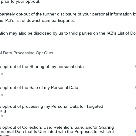
 prior to your opt-out.
el modello 730.
rately opt-out of the further disclosure of your personal information by
SCA
he IAB’s list of downstream participants.
asi in cui è conveniente rinunciare al
80 euro e come fare per comunicare la
tion may also be disclosed by us to third parties on the IAB’s List of 
 that may further disclose it to other third parties.
 that this website/app uses one or more Google services and may gath
l Data Processing Opt Outs
including but not limited to your visit or usage behaviour. You may click 
us Renzi e
 to Google and its third-party tags to use your data for below specifi
o opt-out of the Sharing of my personal data.
ogle consent section.
ando conviene
In
30
o opt-out of the Sale of my Personal Data.
In
to opt-out of processing my Personal Data for Targeted
ing.
In
o opt-out of Collection, Use, Retention, Sale, and/or Sharing
ersonal Data that Is Unrelated with the Purposes for which it
lected.