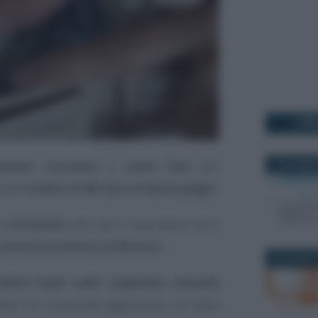
I PI
uando conviene
e
come fare
per
6 NOVEMBR
e del
credito di 80 euro in busta paga
?
le
istruzioni
utili per il lavoratore ed il
rinuncia al bonus di 80 euro
.
29 GIUGNO 
redito Irpef sullo stipendio mensile
tare su un’entrata aggiuntiva, sin dalla