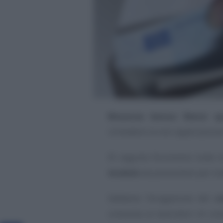
Rinuncia bonus Renzi: q
richiedere la non applicazion
Di seguito forniremo tutte 
modulo
da presentare per la
Sebbene l’erogazione del
c
consenta ai lavoratori di con