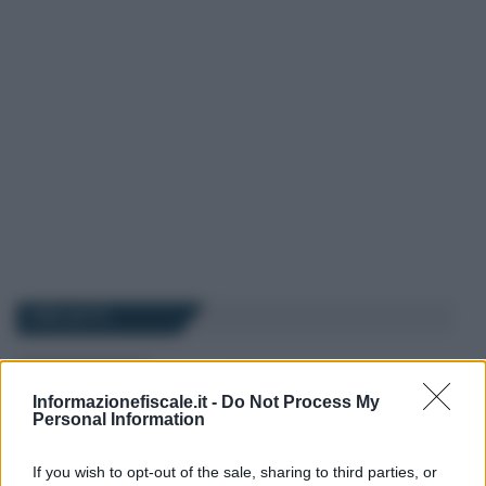
I PIÙ LETTI
Domenico Catalano
-
4 NOVEMBRE 2024
MODELLO 770
Informazionefiscale.it -
Do Not Process My
Personal Information
Risarcimento per
demansionamento: danno
emergente o lucro cessante?
If you wish to opt-out of the sale, sharing to third parties, or