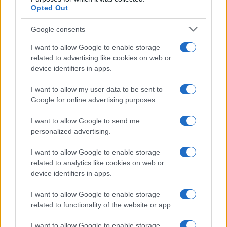
imprese
Opted Out
Google consents
I want to allow Google to enable storage
related to advertising like cookies on web or
device identifiers in apps.
Iscriviti alla nostra
NEWSLETTER
I want to allow my user data to be sent to
Google for online advertising purposes.
Resta informato su notizie, aggiornamenti fiscali
I want to allow Google to send me
e moduli scaricabili!
personalized advertising.
I want to allow Google to enable storage
related to analytics like cookies on web or
device identifiers in apps.
I want to allow Google to enable storage
Acconsento al
trattamento dei dati personali
ai sensi degli
related to functionality of the website or app.
articoli 13-14 del GDPR 2016/679.
I want to allow Google to enable storage