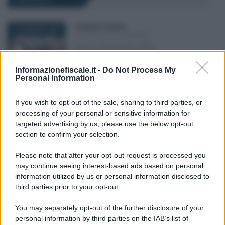
Giuseppe Guarasci
-
13 GENNAIO 2020
INCENTIVI ALLE IMPRESE
Bonus formazione 2020:
come funziona? Spese
ammesse, importo e uso in
Informazionefiscale.it -
Do Not Process My
Personal Information
compensazione
If you wish to opt-out of the sale, sharing to third parties, or
Diego Denora
-
processing of your personal or sensitive information for
20 NOVEMBRE 2021
INCENTIVI ALLE IMPRESE
targeted advertising by us, please use the below opt-out
Contributi a fondo perduto
section to confirm your selection.
ASD e SSD 2021, domanda
con scadenza ravvicinata: si
Please note that after your opt-out request is processed you
parte dal bonus affitto
may continue seeing interest-based ads based on personal
information utilized by us or personal information disclosed to
third parties prior to your opt-out.
Francesco Rodorigo
-
16 FEBBRAIO 2026
INCENTIVI ALLE IMPRESE
You may separately opt-out of the further disclosure of your
Contributi MIMIT alle PMI per
personal information by third parties on the IAB’s list of