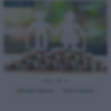
31 DICEMBRE 2025
Segui
su
Google
Discover
Fonti Preferite