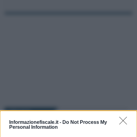
I PIÙ LETTI
Informazionefiscale.it -
Do Not Process My
Personal Information
Giuseppe Guarasci
-
PENSIONI
29 GIUGNO 2023
Avvisi INPS iscrizione