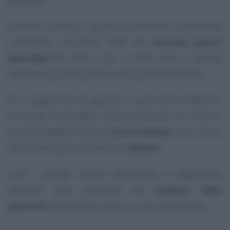
Come di consueto, a gennaio pensionati e pensionate
riceveranno l’accredito INPS nel
secondo giorno
bancabile
del mese. E per il nuovo anno ci sarà da
attendere qualche giorno in più per via dei festivi.
Per il pagamento di gennaio ci sarà anche differenza
nei tempi di accredito. Date diverse per chi riceve le
somme spettanti tramite
Poste Italiane
e per coloro
che le ottengono attraverso le
banche
.
Tutti i dettagli relativi all’importo in pagamento
dall’INPS sono contenuti nel
cedolino della
pensione
, disponibile online sul sito istituzionale.