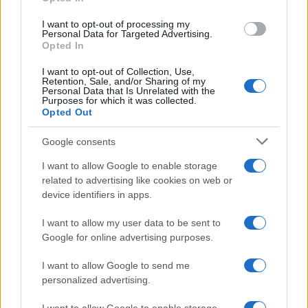
grant or deny consent to Google and its third-party tags to
use your data for below specified purposes in below Google
I want to opt-out of processing my
consent section.
Personal Data for Targeted Advertising.
Opted In
Francesco Rodorigo
-
PENSIONI
21 NOVEMBRE 2025
Pensioni: continua la
I want to opt-out of Collection, Use,
Retention, Sale, and/or Sharing of my
discussione sull’aumento
Personal Data that Is Unrelated with the
dell’età
Purposes for which it was collected.
Opted Out
Google consents
I want to allow Google to enable storage
related to advertising like cookies on web or
device identifiers in apps.
Iscriviti alla nostra
NEWSLETTER
I want to allow my user data to be sent to
Google for online advertising purposes.
Resta informato su notizie, aggiornamenti fiscali
I want to allow Google to send me
e moduli scaricabili!
personalized advertising.