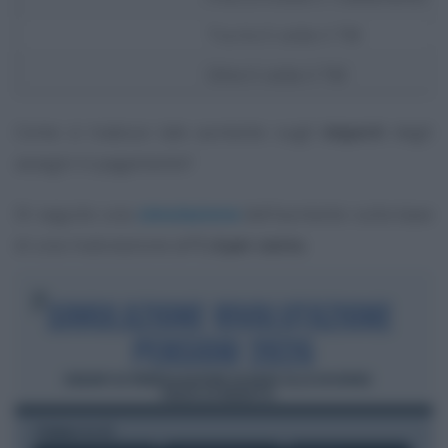
Tra 4 e 5 volte il TM
Oltre 5 volte il TM
Come si traduce tale aumento sugli
importi
degli
assegni in pagamento?
Di seguito una
simulazione
dell’aumento sulla base
di una rivalutazione all’
1,4 per cento
.