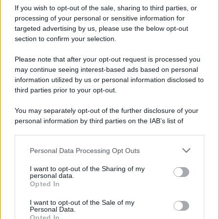
gestione separata senza
If you wish to opt-out of the sale, sharing to third parties, or
sanzioni (ma conviene
processing of your personal or sensitive information for
rispondere)
targeted advertising by us, please use the below opt-out
section to confirm your selection.
Please note that after your opt-out request is processed you
Guendalina Grossi
-
PENSIONI
21 GENNAIO 2022
may continue seeing interest-based ads based on personal
Pensione integrativa: cos’è e
information utilized by us or personal information disclosed to
come funziona?
third parties prior to your opt-out.
You may separately opt-out of the further disclosure of your
personal information by third parties on the IAB’s list of
Francesco Rodorigo
-
PENSIONI
3 GENNAIO 2024
downstream participants.
Rivalutazione pensioni 2024:
requisiti e tabelle, le
Personal Data Processing Opt Outs
This information may also be disclosed by us to third parties
istruzioni INPS
on the IAB’s List of Downstream Participants that may further
I want to opt-out of the Sharing of my
disclose it to other third parties.
personal data.
Opted In
Please note that this website/app uses one or more Google
Alessio Mauro
-
PENSIONI
25 NOVEMBRE 2024
services and may gather and store information including but
I want to opt-out of the Sale of my
Pensioni: in arrivo la
Personal Data.
not limited to your visit or usage behaviour. You may click to
tredicesima mensilità
Opted In