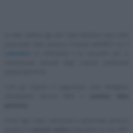
Le date relative agli altri mesi dell’anno sono state
annunciate nella canonica circolare dell’INPS con il
calendario
di riferimento e le istruzioni per la
rivalutazione annuale degli importi, pubblicata
qualche giorno fa.
Tutti gli importi in pagamento sono dettagliati
nell’apposito servizio INPS: il
cedolino della
pensione
.
Come ogni mese, pensionati e pensionate possono
accedere al
servizio online
disponibile sul sito INPS