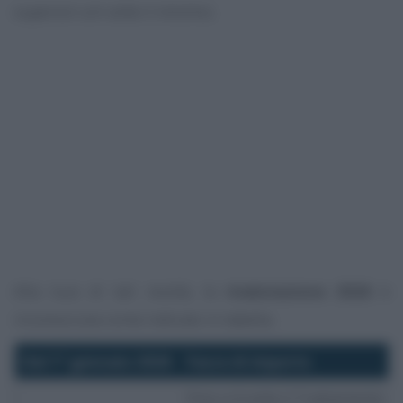
superiori a 6 volte il minimo.
Alla luce di tali novità, la
rivalutazione 2026
è
riconosciuta come indicato in tabella.
Dal 1° gennaio 2026
Fasce di importo
Fino a 4 volte il Trattamento 