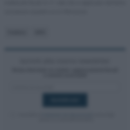
trattenute fiscali in 11 rate che si applicano nell’anno
successivo a quello cui si riferiscono.
Pubblico
INPS
Iscriviti alla nostra newsletter
Resta informato su notizie, aggiornamenti fiscali
e moduli scaricabili!
Acconsento al
trattamento dei dati personali
ai sensi degli
articoli 13-14 del GDPR 2016/679.