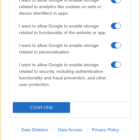
I want to allow Google to enable storage
related to analytics like cookies on web or
device identifiers in apps.
I want to allow Google to enable storage
Acconsento al
trattamento dei dati personali
ai sensi degli
related to functionality of the website or app.
articoli 13-14 del GDPR 2016/679.
I want to allow Google to enable storage
related to personalization.
I want to allow Google to enable storage
Informazione Fiscale S.r.l. - P.I. / C.F.: 13886391005
related to security, including authentication
Testata giornalistica iscritta presso il Tribunale di Velletri al n°
functionality and fraud prevention, and other
14/2018
|
Iscrizione ROC n. 31534/2018
user protection.
Redazione e contatti
|
Informativa sulla Privacy
Preferenze privacy
|
Whistleblowing
|
Codice Etico
|
Modello 231
|
ISO
9001:2015
CONFIRM
Data Deletion
Data Access
Privacy Policy
5