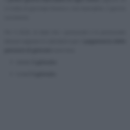
si tratta di giornata festiva o non bancabile, il giorno
successivo.
Per il 2026, le date che i pensionati e le pensionate
devono segnare in calendario per il
pagamento delle
pensioni di gennaio
sono due:
sabato
3 gennaio
;
lunedì
5 gennaio
.