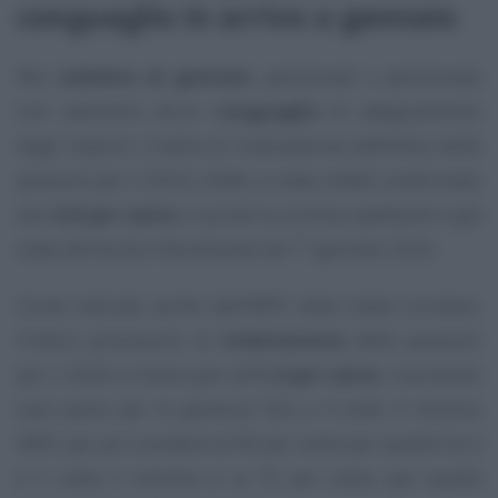
conguaglio in arrivo a gennaio
Nel
cedolino di gennaio
, pensionati e pensionate
non vedranno alcun
conguaglio
di adeguamento
degli importi. L’indice di rivalutazione definitivo delle
pensioni per il 2024, infatti, è stato infatti confermato
allo
0,8 per cento
e quindi la somma spettante è già
stata attribuita interamente dal 1° gennaio 2025.
Come indicato anche dall’INPS nella citata circolare,
l’indice provvisorio di
rivalutazione
delle pensioni
per il 2026 è invece pari all’
1,4 per cento
. L’aumento
sarà pieno per le pensioni fino a 4 volte il minimo
INPS, per poi scendere al 90 per cento per quelle tra 4
e 5 volte il minimo e al 75 per cento per quelle