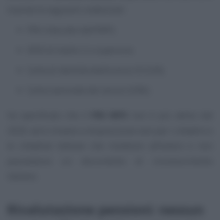
tramite le seguenti credenziali:
PIN rilasciato dall’INPS;
SPID di livello 2 o superiore;
Carta di identità elettronica 3.0 (CIE);
Carta nazionale dei servizi (CNS).
Va specificato che il
PIN INPS
non è più attivo dal
2020, ed è rimasto a disposizione solo per i cittadini e
le cittadine italiane che risiedono all’estero e non
possiedono un documento di riconoscimento
italiano.
Rivalutazione pensioni: nessun