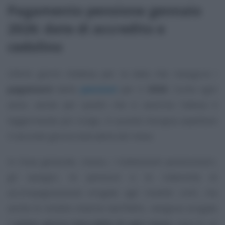
Pagamento pensione gennaio
2026: date di accredito e
cedolino
Ultimi giorni d’attesa per la data che inaugura i
pagamenti
delle
pensioni
per il
2026
. Come ogni
anno, anche per quello che si avvicina l’attesa è
leggermente più lunga, in quanto bisogna aspettare
il secondo giorno bancabile del mese.
In linea generale, invece, i trattamenti pensionistici,
gli assegni, le pensioni e le indennità di
accompagnamento erogate agli invalidi civili, ma
anche le rendite vitalizie dell’INAIL, vengono erogate
il
primo giorno bancabile di ogni mese
, oppure, se