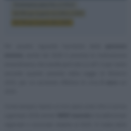
Per quanto riguarda l’aumento delle
pensioni
minime
, anche nel 2026 è prevista la rivalutazione
straordinaria, che scende però dal 2,2 all’1,3 per cento
secondo quanto previsto dalla Legge di Bilancio
2025, per un aumento effettivo di circa
3 euro
sul
2025.
Come sempre, hanno un loro peso sulle cifre in arrivo
a gennaio 2026 anche l’
IRPEF mensile
e le addizionali
regionali e comunali relative al 2025. Si tratta delle