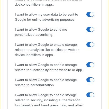
device identifiers in apps.
Iscriviti alla nostra
NEWSLETTER
I want to allow my user data to be sent to
Google for online advertising purposes.
Resta informato su notizie, aggiornamenti fiscali
I want to allow Google to send me
e moduli scaricabili!
personalized advertising.
I want to allow Google to enable storage
related to analytics like cookies on web or
device identifiers in apps.
I want to allow Google to enable storage
Acconsento al
trattamento dei dati personali
ai sensi degli
related to functionality of the website or app.
articoli 13-14 del GDPR 2016/679.
I want to allow Google to enable storage
related to personalization.
I want to allow Google to enable storage
Informazione Fiscale S.r.l. - P.I. / C.F.: 13886391005
related to security, including authentication
Testata giornalistica iscritta presso il Tribunale di Velletri al n°
functionality and fraud prevention, and other
14/2018
|
Iscrizione ROC n. 31534/2018