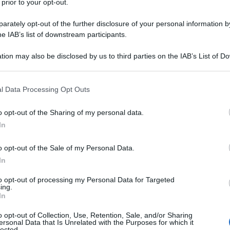
 prior to your opt-out.
r coloro che restano
sotto la soglia dei
rately opt-out of the further disclosure of your personal information by
rmini più ampi per il primo o anche il
he IAB’s list of downstream participants.
’importo;
tion may also be disclosed by us to third parties on the IAB’s List of 
no la soglia stabilita e che devono
 that may further disclose it to other third parties.
 alle date canoniche:
 that this website/app uses one or more Google services and may gath
l Data Processing Opt Outs
including but not limited to your visit or usage behaviour. You may click 
 to Google and its third-party tags to use your data for below specifi
o opt-out of the Sharing of my personal data.
ogle consent section.
In
o opt-out of the Sale of my Personal Data.
ccessivo per l’ultimo trimestre.
In
to opt-out of processing my Personal Data for Targeted
are numero 9 del 2020
con cui l’Agenzia
ing.
In
ità del DL liquidità, se l’importo dovuto
o opt-out of Collection, Use, Retention, Sale, and/or Sharing
inferiore a 250 euro
, ma la
somma
ersonal Data that Is Unrelated with the Purposes for which it
lected.