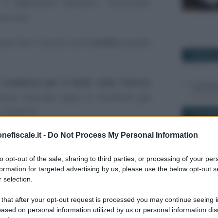
. Il pagamento riguarda i documenti
on solo.
ario fare il punto sulle
novità
previste
7 GIUGNO 2
i
scadenza per il bollo sulla fattura
nte ritoccato, dopo le modifiche già
. 124/2019.
19 NOVEMB
nefiscale.it -
Do Not Process My Personal Information
mento per capire
chi paga a cadenza
mulativamente
entro il termine previsto
to opt-out of the sale, sharing to third parties, or processing of your per
e del terzo trimestre, il 20 ottobre 2020.
formation for targeted advertising by us, please use the below opt-out s
 selection.
18 NOVEMB
vità introdotte, c’è un doppio calendario
 that after your opt-out request is processed you may continue seeing i
di bollo sulle fatture elettroniche 2020:
ased on personal information utilized by us or personal information dis