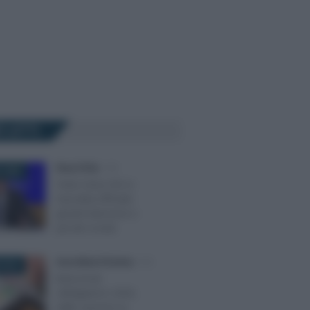
Ù LETTI
Rosy D’Elia
-
IVA
 2026
Testo Unico IVA in
Gazzetta Ufficiale:
grandi intenzioni e
piccole novità
Anna Maria D’Andrea
-
IVA
 2019
Bancomat
obbligatorio 2020,
dalle sanzioni ai