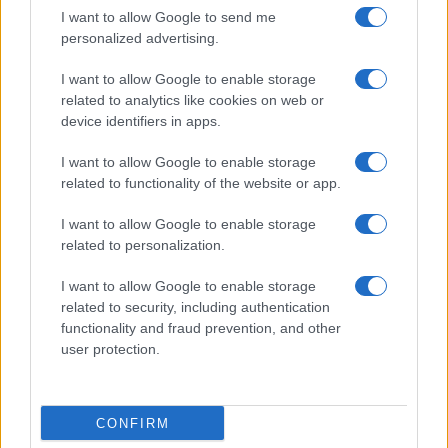
Resta informato su notizie, aggiornamenti fiscali
I want to allow Google to send me
e moduli scaricabili!
personalized advertising.
I want to allow Google to enable storage
related to analytics like cookies on web or
device identifiers in apps.
I want to allow Google to enable storage
Acconsento al
trattamento dei dati personali
ai sensi degli
related to functionality of the website or app.
articoli 13-14 del GDPR 2016/679.
I want to allow Google to enable storage
related to personalization.
I want to allow Google to enable storage
Informazione Fiscale S.r.l. - P.I. / C.F.: 13886391005
related to security, including authentication
Testata giornalistica iscritta presso il Tribunale di Velletri al n°
functionality and fraud prevention, and other
14/2018
|
Iscrizione ROC n. 31534/2018
user protection.
Redazione e contatti
|
Informativa sulla Privacy
Preferenze privacy
|
Whistleblowing
|
Codice Etico
|
Modello 231
|
ISO
9001:2015
CONFIRM