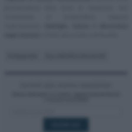
giurisprudenza della Corte di cassazione, non
consentendo di comprendere, neppure
implicitamente,
tipologia, natura e decorrenza
degli interessi
richiesti alla società contribuente.
Professionisti
D.p.r. 633/1972 o Decreto IVA
Iscriviti alla nostra newsletter
Resta informato su notizie, aggiornamenti fiscali
e moduli scaricabili!