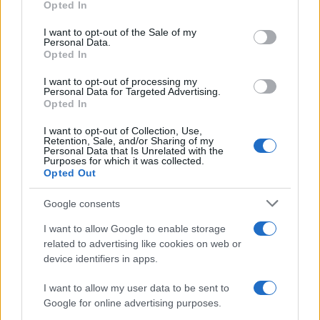
Opted In
Redazione
-
IVA
13 GIUGNO 2017
Please note that this website/app uses one or more Google
Registri IVA, ecco qual è il
services and may gather and store information including but
I want to opt-out of the Sale of my
termine per la stampa
Personal Data.
not limited to your visit or usage behaviour. You may click to
Opted In
grant or deny consent to Google and its third-party tags to
use your data for below specified purposes in below Google
I want to opt-out of processing my
consent section.
Personal Data for Targeted Advertising.
Anna Maria D’Andrea
-
IVA
Opted In
16 GIUGNO 2022
Bollo fatture elettroniche, nel
I want to opt-out of Collection, Use,
DL Semplificazioni sale 5.000
Retention, Sale, and/or Sharing of my
euro l’importo per il rinvio
Personal Data that Is Unrelated with the
Purposes for which it was collected.
delle scadenze
Opted Out
Google consents
I want to allow Google to enable storage
related to advertising like cookies on web or
device identifiers in apps.
Iscriviti alla nostra
NEWSLETTER
I want to allow my user data to be sent to
Google for online advertising purposes.