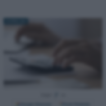
28 APRILE 2024
Segui
su
Google
Discover
Fonti Preferite