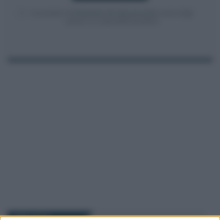
Acconsento al
trattamento dei dati personali
ai sensi degli
articoli 13-14 del GDPR 2016/679.
I PIÙ LETTI