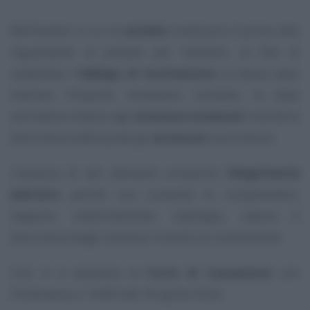
Nell’ipotesi in cui la
cartella
costituisce il primo atto
riguardante la pretesa per interessi, al fine di
soddisfare l’
obbligo di motivazione
la stessa deve
indicare l’importo monetario richiesto, la base
normativa relativa agli
interessi reclamati
nonché la
decorrenza dalla quale gli
accessori
sono dovuti.
L’assenza di tali elementi comporta l’
illegittimità
dell’atto
perché non consente di comprendere,
neppure implicitamente, tipologia, natura e
decorrenza degli interessi richiesti al contribuente.
Così si è espressa la
Corte di Cassazione
con
l’Ordinanza n. 10493 del 18 aprile 2024.