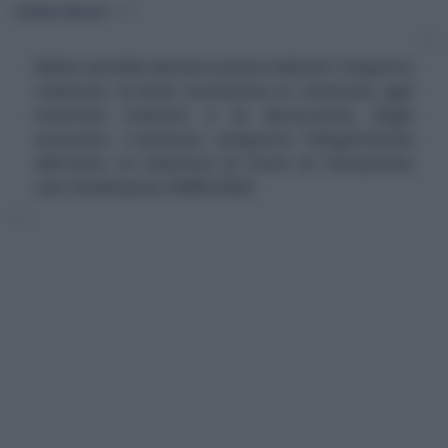
Emiliano Marvulli
-
IVA
Nella cartella devono essere indicati: l'importo
richiesto, la base normativa in relazione agli
interessi richiesti e la decorrenza degli
accessori. L'assenza comporta l'illegittimità
dell'atto. Lo chiarisce la Corte di Cassazione
con l'Ordinanza 10493/2024