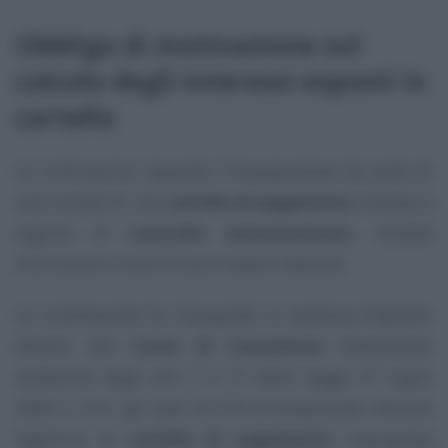
Obbligo di motivazione sul
calcolo degli interessi esposti in
cartella
La controversia riguarda l’impugnazione da parte di
una società di una
cartella di pagamento
emessa a
seguito di
controllo automatizzato
, recante
l’iscrizione a ruolo di Iva e relativi interessi.
La contribuente ha impugnato la sentenza d’appello
dinanzi alla
Corte di Cassazione
lamentando
violazione degli artt. 7 e 17 della Legge 27 luglio
2000 n. 212, per aver la CTR erroneamente ritenuto
legittima la
cartella di pagamento
impugnata