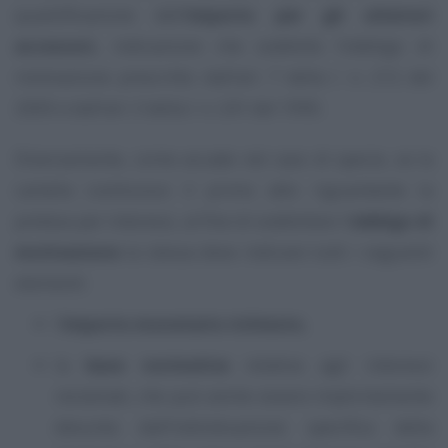
quantificazione dell’
importo per gli ulteriori
accessori,
indicazione che soddisfa l’obbligo di
motivazione prescritto dall’art. 7 della l. n. 212 del
2000 e dall’art. 3 della l. n. 241 del 1990.
Diversamente, come accade nel caso di specie, se la
cartella costituisce il primo atto riguardante la
pretesa per interessi, al fine di soddisfare l’
obbligo di
motivazione
la stessa deve indicare tutti i seguenti
elementi:
l’
importo monetario richiesto
,
la
base normativa
relativa agli interessi
reclamati, che può anche essere implicitamente
desunta dall’individuazione specifica della