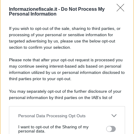
Informazionefiscale.it -
Do Not Process My
Personal Information
Anna Maria D’Andrea
-
IVA
6 OTTOBRE 2021
Fatture elettroniche perse
per chi non ha aderito al
If you wish to opt-out of the sale, sharing to third parties, or
servizio di consultazione
processing of your personal or sensitive information for
targeted advertising by us, please use the below opt-out
section to confirm your selection.
Sandra Pennacini
-
IVA
5 MAGGIO 2025
Please note that after your opt-out request is processed you
DURF: le operazioni non
may continue seeing interest-based ads based on personal
imponibili non sono rilevanti
information utilized by us or personal information disclosed to
third parties prior to your opt-out.
You may separately opt-out of the further disclosure of your
Redazione
-
IVA
16 NOVEMBRE 2018
personal information by third parties on the IAB’s list of
Fattura elettronica nella
downstream participants.
precompilata per le persone
fisiche
Personal Data Processing Opt Outs
This information may also be disclosed by us to third parties
on the IAB’s List of Downstream Participants that may further
I want to opt-out of the Sharing of my
disclose it to other third parties.
personal data.