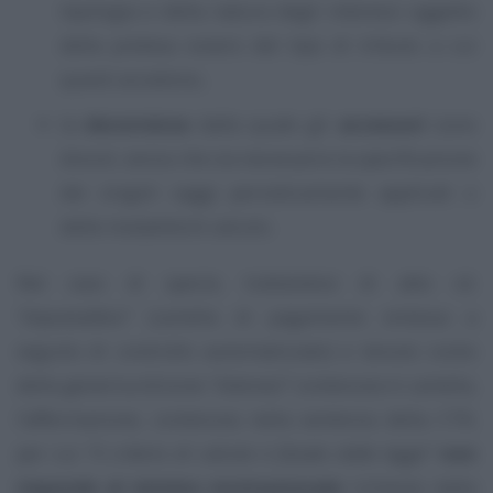
tipologia e della natura degli interessi oggetto
della pretesa ovvero del tipo di tributo a cui
questi accedono,
la
decorrenza
dalla quale gli
accessori
sono
dovuti, senza che sia necessaria la specificazione
dei singoli saggi periodicamente applicati o
delle modalità di calcolo.
Nel caso di specie, trattandosi di atto cd.
“impoesattivo”
(cartella di pagamento emessa a
seguito di controllo automatizzato) e tenuto conto
della generica dizione
“interessi”
contenuta in cartella,
l’affermazione, contenuta nella sentenza della CTR,
per cui
“il criterio di calcolo è fissato dalla legge”
non
risponde al minimo motivazionale
richiesto dalla