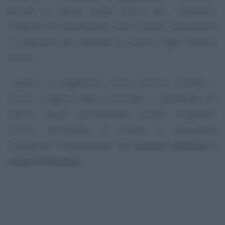
benché la stessa, quale primo atto impositivo
notificato al contribuente, fosse priva di motivazione
in relazione alla modalità di calcolo degli interessi
dovuti.
I giudici di legittimità hanno ritenuto fondato il
motivo proposto dalla ricorrente e, decidendo nel
merito, hanno parzialmente accolto l’originario
ricorso, annullando la cartella di pagamento
impugnata limitatamente alle
somme richieste a
titolo di interessi.