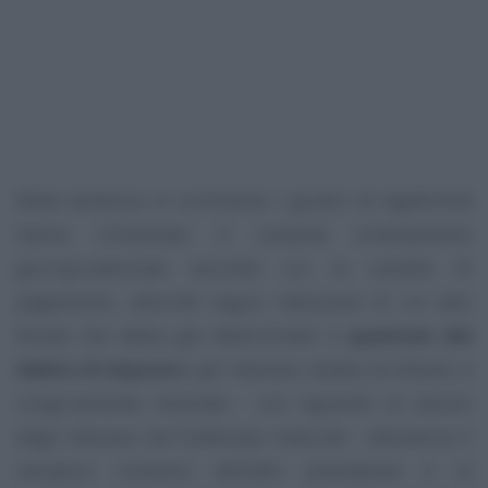
Nella sentenza in commento i giudici di legittimità
hanno richiamato il costante orientamento
giurisprudenziale secondo cui la cartella di
pagamento, allorché segua l’adozione di un atto
fiscale che abbia già determinato il
quantum del
debito di imposta
e gli interessi relativi al tributo, è
congruamente motivata - con riguardo al calcolo
degli interessi nel frattempo maturati - attraverso il
semplice richiamo dell’atto precedente e la