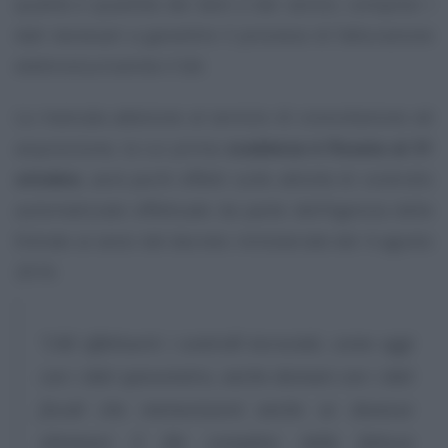
qualità e quantità dei beni e dei servizi, compresi i
dati necessari a garantire il processo di fatturazione
elettronica tramite il SdI.
La mancata adesione al servizio di consultazione ed
acquisizione, la cui prima
scadenza è fissata al 31
ottobre
, avrà pochi effetti sulle attività di controllo
automatizzato effettuate da parte dell’Agenzia delle
Entrate ai sensi del decreto ministeriale del 4 agosto
2016:
“L’AE effettuerà i controlli incrociati, come oggi
con i dati spesometro, anche domani con i dati
fiscali che memorizzerà anche se dovesse
eliminare il file completo della fattura