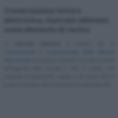
Conservazione fattura
elettronica, mancata adesione
come elemento di rischio
La
mancata adesione
al servizio per la
consultazione e conservazione delle fatture
elettroniche
non inibirà i controlli incrociati da parte
dell’Agenzia delle Entrate e non si creerà una
disparità di trattamento rispetto a chi invece darà il
proprio consenso all’archiviazione completa dei dati.