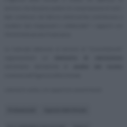
servizio che dà pieno potere di conservazione di tutti i
dati contenuti nel fatture elettroniche contribuisce a
rendere “
più trasparenti e collaborativi
” i rapporti con
l’Amministrazione Finanziaria.
La mancata adesione al servizio di “Consultazione”
rappresenterà un
elemento di valutazione
nell’ambito dell’attività di
analisi del rischio
condotta dall’Agenzia delle Entrate.
Libertà di scelta, con opportuni avvertimenti.
Professionisti
Agenzia delle Entrate