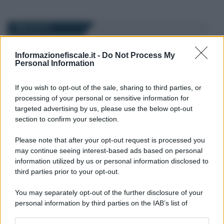
I PIÙ LETTI
Informazionefiscale.it -
Do Not Process My
Cristina Cherubini
-
18 MARZO 2021
Personal Information
ASSOCIAZIONI
ODV: definizione e
caratteristiche
If you wish to opt-out of the sale, sharing to third parties, or
processing of your personal or sensitive information for
targeted advertising by us, please use the below opt-out
section to confirm your selection.
Cristina Cherubini
-
3 NOVEMBRE 2020
ASSOCIAZIONI
Please note that after your opt-out request is processed you
I libri sociali e contabili
may continue seeing interest-based ads based on personal
obbligatori per le
information utilized by us or personal information disclosed to
associazioni
third parties prior to your opt-out.
You may separately opt-out of the further disclosure of your
Cristina Cherubini
-
20 GIUGNO 2020
personal information by third parties on the IAB’s list of
ASSOCIAZIONI
downstream participants.
Contributo a fondo perduto