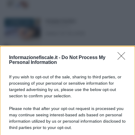
Giuseppe Guarasci
-
3 APRILE 2018
ALTRI MODULI
Statuto Srl: fac simile
Informazionefiscale.it -
Do Not Process My
Anna Maria D’Andrea
-
Personal Information
9 SETTEMBRE 2016
ALTRI MODULI
Disdetta Fastweb: come
If you wish to opt-out of the sale, sharing to third parties, or
fare? Fac simile modulo
processing of your personal or sensitive information for
domanda
targeted advertising by us, please use the below opt-out
section to confirm your selection.
Rosy D’Elia
-
ALTRI MODULI
12 OTTOBRE 2021
Please note that after your opt-out request is processed you
Carta acquisti 2021: modulo
may continue seeing interest-based ads based on personal
di domanda
information utilized by us or personal information disclosed to
third parties prior to your opt-out.