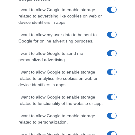
I want to allow Google to enable storage
related to advertising like cookies on web or
device identifiers in apps.
Iscriviti alla nostra
NEWSLETTER
I want to allow my user data to be sent to
Google for online advertising purposes.
Resta informato su notizie, aggiornamenti fiscali
I want to allow Google to send me
e moduli scaricabili!
personalized advertising.
I want to allow Google to enable storage
related to analytics like cookies on web or
device identifiers in apps.
I want to allow Google to enable storage
Acconsento al
trattamento dei dati personali
ai sensi degli
related to functionality of the website or app.
articoli 13-14 del GDPR 2016/679.
I want to allow Google to enable storage
related to personalization.
I want to allow Google to enable storage