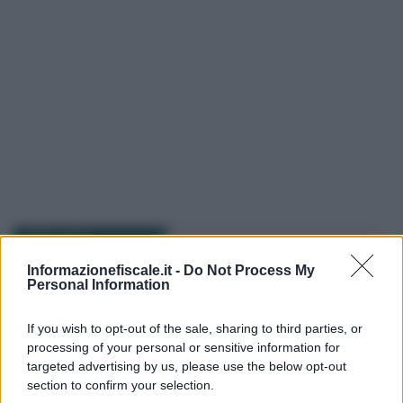
I PIÙ LETTI
Informazionefiscale.it -
Do Not Process My
Personal Information
Marcello Maiorino
-
IVA
29 MAGGIO 2024
I servizi resi in un aeroporto
sono soggetti ad IVA
If you wish to opt-out of the sale, sharing to third parties, or
processing of your personal or sensitive information for
targeted advertising by us, please use the below opt-out
section to confirm your selection.