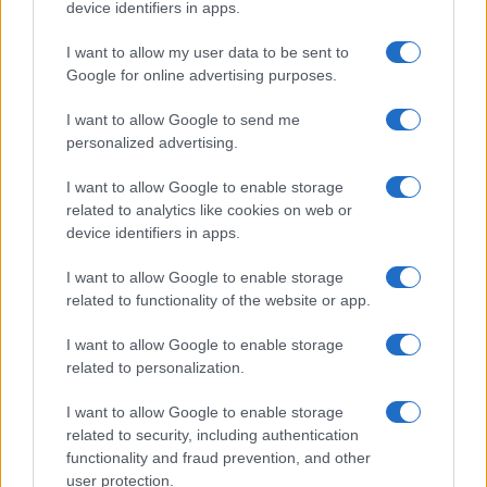
device identifiers in apps.
Iscriviti alla nostra
NEWSLETTER
I want to allow my user data to be sent to
Google for online advertising purposes.
Resta informato su notizie, aggiornamenti fiscali
I want to allow Google to send me
e moduli scaricabili!
personalized advertising.
I want to allow Google to enable storage
related to analytics like cookies on web or
device identifiers in apps.
I want to allow Google to enable storage
Acconsento al
trattamento dei dati personali
ai sensi degli
related to functionality of the website or app.
articoli 13-14 del GDPR 2016/679.
I want to allow Google to enable storage
related to personalization.
I want to allow Google to enable storage
Informazione Fiscale S.r.l. - P.I. / C.F.: 13886391005
related to security, including authentication
Testata giornalistica iscritta presso il Tribunale di Velletri al n°
functionality and fraud prevention, and other
14/2018
|
Iscrizione ROC n. 31534/2018
user protection.