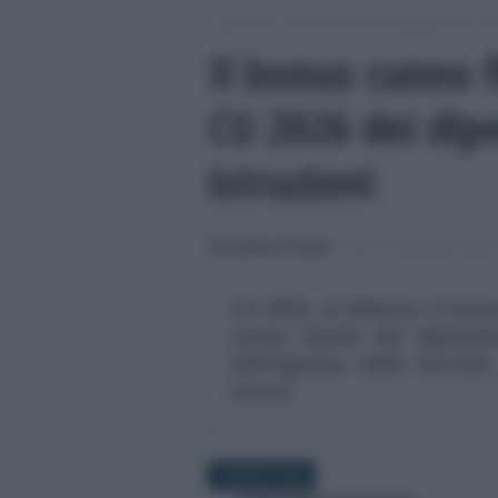
/
/
/
Fisco
Dichiarazioni e adempimenti
Ce
Il bonus cuneo f
CU 2026 dei dip
istruzioni
Anna Maria D’Andrea
-
CERTIFICAZIONE UNIC
CU 2026, al debutto il bonus
cuneo fiscale dei dipende
dell'Agenzia delle Entrate
marzo
2 MARZO 2026