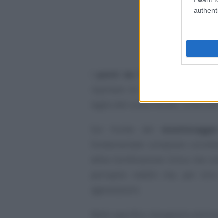
authenti
I
punti da 718 a 723 della C
riportare le informazioni relat
taglio del cuneo fiscale, come so
Sul fronte del
monitoraggio
fondamentale compilare corrett
della Certificazione Unica che co
percepito redditi che, per lor
agevolazioni.
Nello specifico, bisognerà utilizza