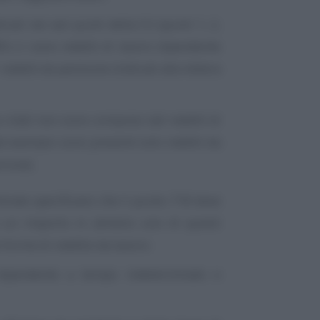
ndicati nei vari punti della CU (punti 1, 2,
5) ci sono redditi di lavoro dipendente
 redditi da pensione (indicati alla lettera
a citati non sono compresi tali redditi di
d esempio sono presenti solo redditi da
cluse).
Entrate specificano che il punto 718 deve
e un importo in almeno uno di questi
forme di reddito da lavoro:
 dipendente a tempo indeterminato e