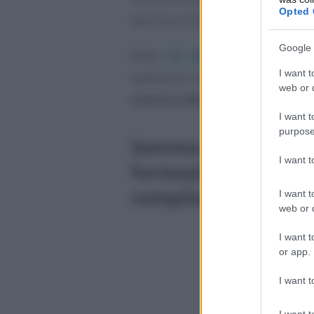
Opted 
decresce all’aumentare del reddit
Google 
Nella
CU 2026
i sostituti d’i
I want t
spettanza o meno del beneficio,
web or d
concorre alla formazione del red
I want t
purpose
Somma che non conc
I want 
formazione del reddi
compilazione della 
I want t
web or d
I want t
or app.
I want t
I want t