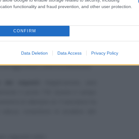
cation functionality and fraud prevention, and other user protection.
CONFIRM
U 2026
dovranno essere compilati per
Data Deletion
Data Access
Privacy Policy
ive al riconoscimento del bonus per il
mma aggiuntiva o ulteriore detrazione.
 dei requisiti
d’applicazione, sarà
amente il punto 718. Questo il campo
nsentirà di attestare se il lavoratore ha
o natura, consentono di accedere alle
re i seguenti codici: