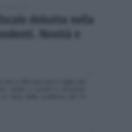
rtificazione Unica
iscale debutta nella
endenti. Novità e
A
 fino a 960 euro per il taglio del
nti. Guida a novità e istruzioni
, in vista della scadenza del 16