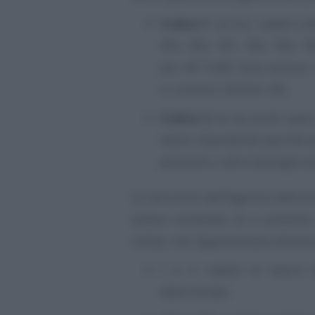
Codice 1
: se tra i redditi i
455, 456, 781, 782, 784, 78
(art. 49 TUIR). Sono esclusi i
a, comma 2 dell’art. 49).
Codice 2
: se nei punti sopr
lavoro dipendente (perché a
pensione o altre tipologie es
Le istruzioni dell’Agenzia delle 
essere compilato se è present
campi, che rappresentano diverse 
1 e 2: redditi di lavoro
determinato;