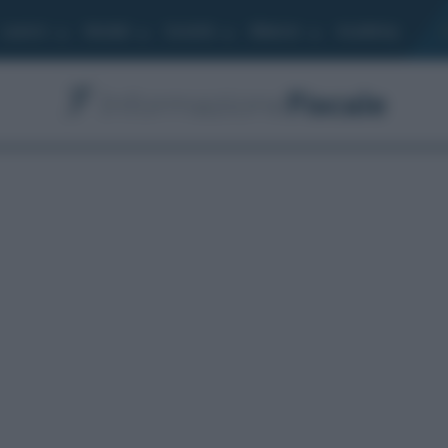
Lavoro
Moduli
Società
Bilancio
Academy