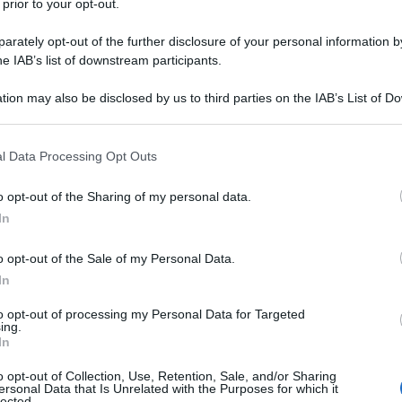
olari di reddito da lavoro dipendente
 prior to your opt-out.
hanno diritto a una somma determinata in
rately opt-out of the further disclosure of your personal information by
he IAB’s list of downstream participants.
o di lavoro dipendente non è superiore a
tion may also be disclosed by us to third parties on the IAB’s List of 
 that may further disclose it to other third parties.
 that this website/app uses one or more Google services and may gath
l Data Processing Opt Outs
o di lavoro dipendente è superiore a 8.500
including but not limited to your visit or usage behaviour. You may click 
 to Google and its third-party tags to use your data for below specifi
o opt-out of the Sharing of my personal data.
ogle consent section.
In
ito di lavoro dipendente è superiore a
o opt-out of the Sale of my Personal Data.
In
uto fino a un
massimo di 960 euro
,
to opt-out of processing my Personal Data for Targeted
 fiscale
.
ing.
In
o, e fino alla soglia di
40.000 euro
, la
o opt-out of Collection, Use, Retention, Sale, and/or Sharing
ersonal Data that Is Unrelated with the Purposes for which it
tolo di
detrazione
, per un importo che
lected.