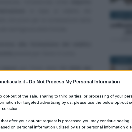
evolazione, riconosciuta come
importo
etrazione
in base al reddito del
8 APRILE 2
lle istruzioni per la compilazione della
te dall’Agenzia delle Entrate.
rono alla formazione del reddito
ovità
prevista per l’anno in corso.
11 MARZO 2
 marzo
per l’invio delle
CU 2026 dei
e di compilazione.
nefiscale.it -
Do Not Process My Personal Information
le istruzioni
to opt-out of the sale, sharing to third parties, or processing of your per
25 MARZO 2
formation for targeted advertising by us, please use the below opt-out s
neo fiscale
 selection.
 that after your opt-out request is processed you may continue seeing i
di quanto previsto dall’articolo 1, comma
ased on personal information utilized by us or personal information dis