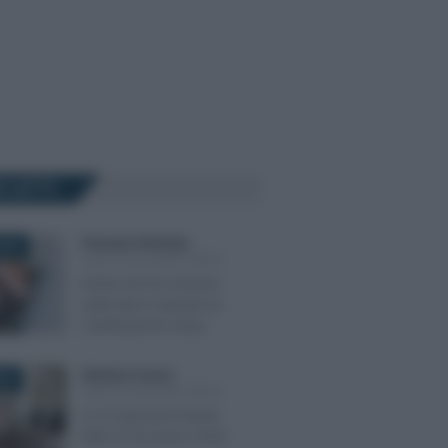
Ù LETTI
Francesco Rodorigo
-
026
CERTIFICAZIONE UNICA
Anche chi fa il servizio
civile deve scaricare la
Certificazione Unica
Salvatore Cuomo
-
024
CERTIFICAZIONE UNICA
Le CU persone fisiche
tutte al 18 marzo 2024