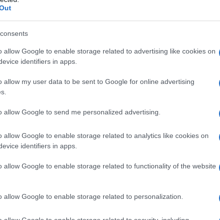
Out
o.
consents
mposta saranno chiamati a indicare la
o allow Google to enable storage related to advertising like cookies on
 compilando la sezione
“Somma che non
evice identifiers in apps.
dito”
.
o allow my user data to be sent to Google for online advertising
s.
orre alla
to allow Google to send me personalized advertising.
to: guida alla
CU 2026
o allow Google to enable storage related to analytics like cookies on
evice identifiers in apps.
o allow Google to enable storage related to functionality of the website
o allow Google to enable storage related to personalization.
o allow Google to enable storage related to security, including