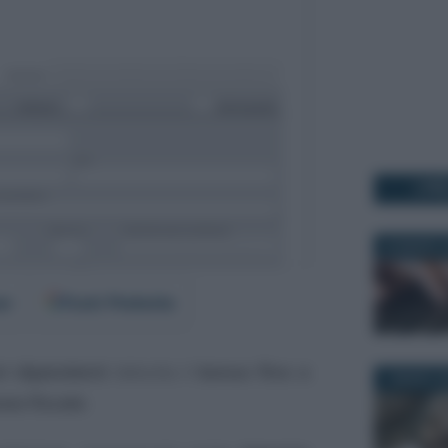
I PI
20 MARZO 2
er
Fonti Preferite
ri dipendenti
debutta il
bonus fino a
1 MARZO 2
neo fiscale
.