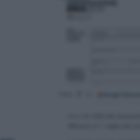
Google
Discov
Segui
su
Nella
CU 2026 dei lavorato
960 euro
per il
taglio del cu