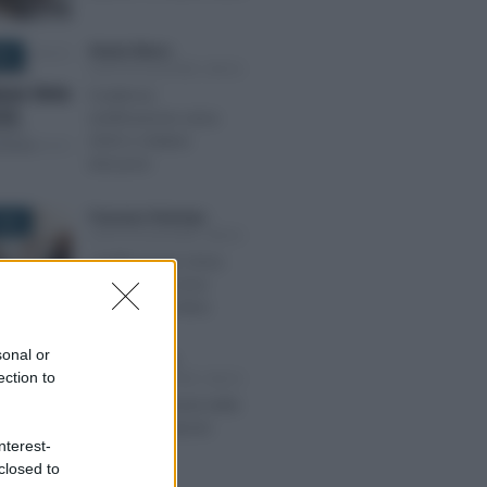
Alessio Mauro
-
020
CERTIFICAZIONE UNICA
Scadenza
certificazione unica
2020 e relative
istruzioni
Francesco Rodorigo
-
026
CERTIFICAZIONE UNICA
Certificazione Unica
INAIL 2026: come
consultarla online
sonal or
Tommaso Gavi
-
022
ection to
CERTIFICAZIONE UNICA
TFR, i chiarimenti delle
Entrate sul calcolo
nterest-
closed to