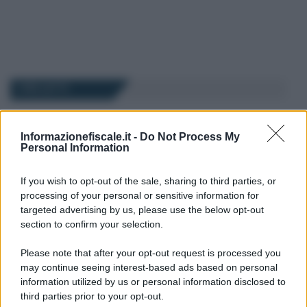
I PIÙ LETTI
Francesco Rodorigo
-
19 GENNAIO 2026
Informazionefiscale.it -
Do Not Process My
LEGGI E PRASSI
Personal Information
Indennità di discontinuità
lavoratori dello spettacolo
If you wish to opt-out of the sale, sharing to third parties, or
2026: requisiti e domanda
processing of your personal or sensitive information for
targeted advertising by us, please use the below opt-out
section to confirm your selection.
Francesco Rodorigo
-
2 FEBBRAIO 2026
LEGGI E PRASSI
Please note that after your opt-out request is processed you
Il nodo della proroga per il
may continue seeing interest-based ads based on personal
bonus assunzioni giovani,
information utilized by us or personal information disclosed to
donne e nella ZES
third parties prior to your opt-out.