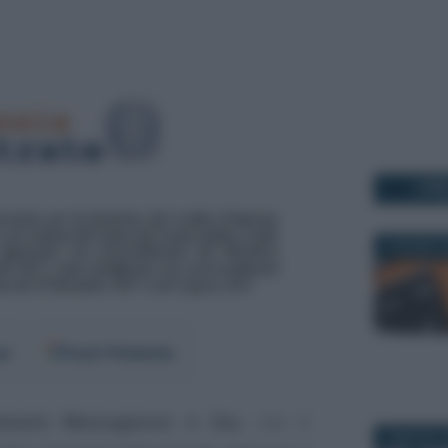
I PI
4 GIUGNO 2
er
Fonti Preferite
timenti Mezzogiorno e Zes
, con il
3 MAGGIO 2