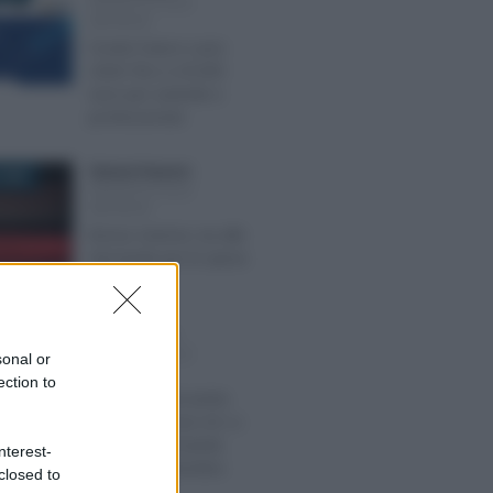
INCENTIVI ALLE
IMPRESE
Fondo Futuro Lazio
2026: fino a 25.000
euro per aziende e
professionisti
Ginevra Franzoni
-
2025
INCENTIVI ALLE
IMPRESE
Bonus cinema: via alle
domande per le spese
2024
Alessio Mauro
-
RE 2025
INCENTIVI ALLE
sonal or
IMPRESE
ection to
Fondi esauriti anche
per Transizione 4.0: si
può fare domanda
nterest-
fino al 31 dicembre
closed to