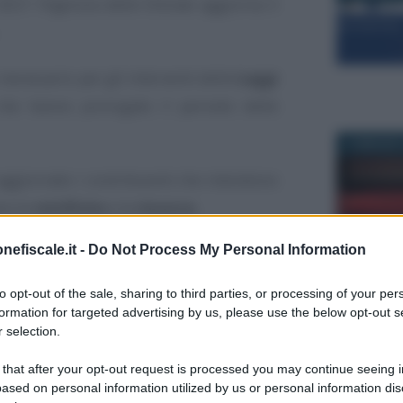
21 l’Agenzia delle Entrate aggiorna il
necessario per gli interventi delle
Leggi
che hanno prorogato il periodo delle
12 MAGGIO 
aggiornato i contribuenti che intendono
re le
rettifiche
e le
rinunce.
nefiscale.it -
Do Not Process My Personal Information
abile dal sito dell’Agenzia delle Entrate,
e
dal prossimo 31 marzo 2021.
12 NOVEMB
to opt-out of the sale, sharing to third parties, or processing of your per
formation for targeted advertising by us, please use the below opt-out s
l modello precedente.
 selection.
 that after your opt-out request is processed you may continue seeing i
nvestimenti
ased on personal information utilized by us or personal information dis