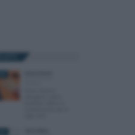
Ù LETTI
Ginevra Franzoni
-
025
INCENTIVI ALLE
IMPRESE
Bonus cinema e
videogiochi: online i
beneficiari. Utilizzo in
compensazione dal 10
luglio 2025
Vittorio Megna
-
026