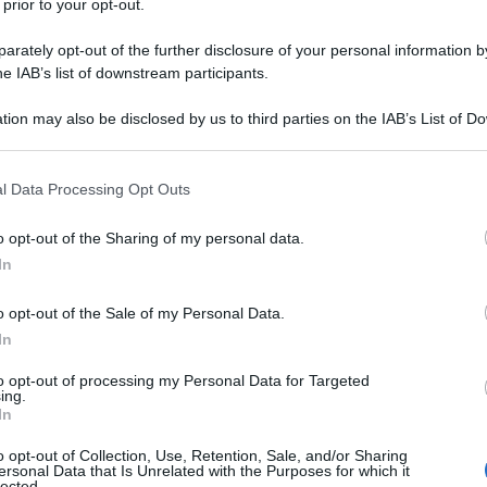
 prior to your opt-out.
l’aggiornamento del
29 LUGLIO 
rately opt-out of the further disclosure of your personal information by
azione
he IAB’s list of downstream participants.
021
dell’Agenzia delle Entrate interviene
tion may also be disclosed by us to third parties on the IAB’s List of 
 that may further disclose it to other third parties.
one del
credito d’imposta per gli
 that this website/app uses one or more Google services and may gath
 nei comuni del sisma del Centro-Italia e
l Data Processing Opt Outs
including but not limited to your visit or usage behaviour. You may click 
(Zes).
 to Google and its third-party tags to use your data for below specifi
o opt-out of the Sharing of my personal data.
ogle consent section.
In
trate - Provvedimento del 9 marzo
o opt-out of the Sale of my Personal Data.
In
modello di comunicazione per la
ito d’imposta per gli investimenti nel
to opt-out of processing my Personal Data for Targeted
ing.
comuni del sisma del Centro-Italia e
In
iche speciali (ZES), approvato con
 Direttore dell’Agenzia delle entrate
o opt-out of Collection, Use, Retention, Sale, and/or Sharing
ersonal Data that Is Unrelated with the Purposes for which it
7, come modificato con i provvedimenti
lected.