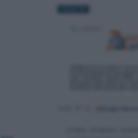
10 MARZO 2021
Google
Discov
Segui
su
Credito d’imposta inves