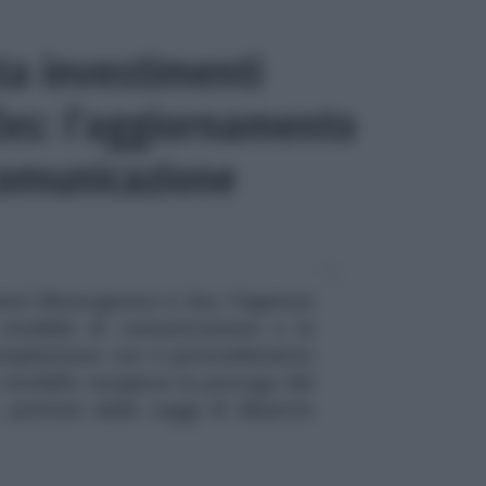
ta investimenti
es: l’aggiornamento
comunicazione
enti Mezzogiorno e Zes, l'Agenzia
 modello di comunicazione e le
compilazione con il provvedimento
 modello recepisce la proroga del
 previste dalle Leggi di Bilancio