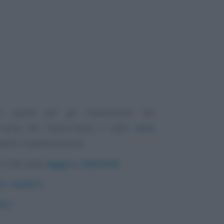
 è quella per gli investimenti nel
isma del Centro-Italia e nelle
zone
odotti rispettivamente:
 a 108, della
legge n. 208/2015
;
l n. 8/2017;
017
.