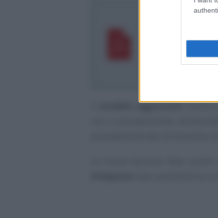
authenti
Agenzia delle En
fruizione del cre
nel Mezzogiorno,
Italia e nelle z
Istruzioni per la 
Il
modello aggiornato
sostitui
con il provvedimento direttorial
provvedimenti del 29 dicembre 20
La nuova versione deve essere u
d’imposta
e per presentare le com