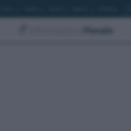
Lavoro
Moduli
Società
Bilancio
Academy