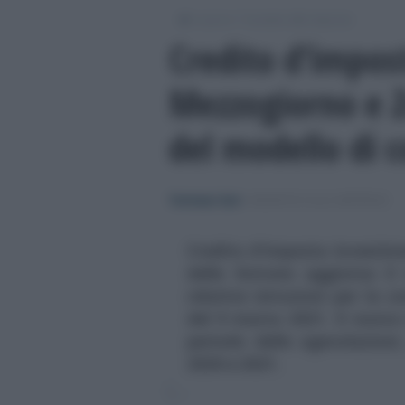
/
/
Lavoro
Incentivi alle imprese
Credito d’impos
Mezzogiorno e Z
del modello di 
Tommaso Gavi
-
INCENTIVI ALLE IMPRESE
Credito d'imposta investim
delle Entrate aggiorna il
relative istruzioni per la 
del 9 marzo 2021. Il nuovo
periodo delle agevolazioni,
2020 e 2021.