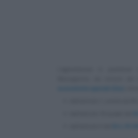
L’agevolazione in questione
Mezzogiorno, nei comuni del s
economiche speciali (Zes)
, intr
dall’articolo 1, commi da 98
dall’articolo 18-quater del
D
dall’articolo 5 del
Dl n. 91/2