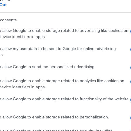
Out
’Agenzia delle entrate del 29 dicembre
to 2019.
consents
o allow Google to enable storage related to advertising like cookies on
al sito dell’Agenzia delle Entrate e deve
evice identifiers in apps.
1 marzo 2021.
o allow my user data to be sent to Google for online advertising
s.
trate - Modello aggiornato
to allow Google to send me personalized advertising.
 la fruizione del credito d’imposta
nti nel Mezzogiorno, nei Comuni del
o allow Google to enable storage related to analytics like cookies on
Italia e nelle zone economiche speciali
evice identifiers in apps.
o allow Google to enable storage related to functionality of the website
ettuata seguendo le apposite
istruzioni
,
o allow Google to enable storage related to personalization.
provazione del modello.
o allow Google to enable storage related to security, including