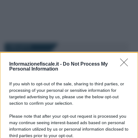
I PIÙ LETTI
Informazionefiscale.it -
Do Not Process My
Francesco Oliva
-
19 OTTOBRE 2017
Personal Information
LEGGI E PRASSI
“Piccolo imprenditore”:
definizione articolo 2083
If you wish to opt-out of the sale, sharing to third parties, or
codice civile
processing of your personal or sensitive information for
targeted advertising by us, please use the below opt-out
section to confirm your selection.
Francesco Oliva
-
22 MARZO 2026
LEGGI E PRASSI
Please note that after your opt-out request is processed you
Contributi Inps Srl: i “falsi
may continue seeing interest-based ads based on personal
miti” sul socio finanziatore
information utilized by us or personal information disclosed to
third parties prior to your opt-out.