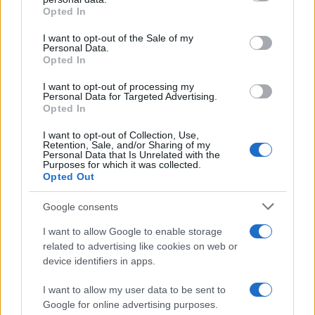
Opted In
Il Concordato preventivo 2026
Please note that this website/app uses one or more Google
2027: video corso e guida
services and may gather and store information including but
I want to opt-out of the Sale of my
Personal Data.
not limited to your visit or usage behaviour. You may click to
operativa. Di Sandra Pennacini
Opted In
grant or deny consent to Google and its third-party tags to
Academy: 90,00 €
use your data for below specified purposes in below Google
I want to opt-out of processing my
consent section.
Personal Data for Targeted Advertising.
Opted In
VEDI SU ACADEMY
I want to opt-out of Collection, Use,
Retention, Sale, and/or Sharing of my
Personal Data that Is Unrelated with the
Purposes for which it was collected.
Opted Out
Pubblico
Agenzia delle Entrate
Google consents
I want to allow Google to enable storage
related to advertising like cookies on web or
device identifiers in apps.
Iscriviti alla nostra
NEWSLETTER
I want to allow my user data to be sent to
Google for online advertising purposes.