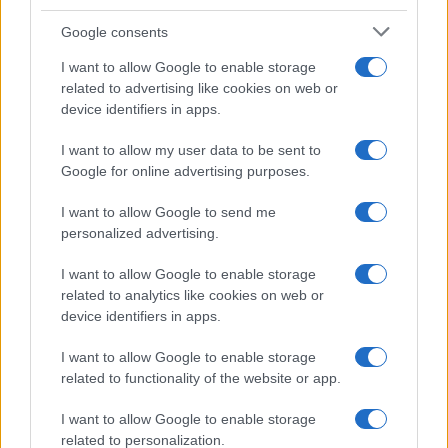
Google consents
I want to allow Google to enable storage
related to advertising like cookies on web or
device identifiers in apps.
Iscriviti alla nostra
NEWSLETTER
I want to allow my user data to be sent to
Google for online advertising purposes.
Resta informato su notizie, aggiornamenti fiscali
I want to allow Google to send me
e moduli scaricabili!
personalized advertising.
I want to allow Google to enable storage
related to analytics like cookies on web or
device identifiers in apps.
I want to allow Google to enable storage
Acconsento al
trattamento dei dati personali
ai sensi degli
related to functionality of the website or app.
articoli 13-14 del GDPR 2016/679.
I want to allow Google to enable storage
related to personalization.