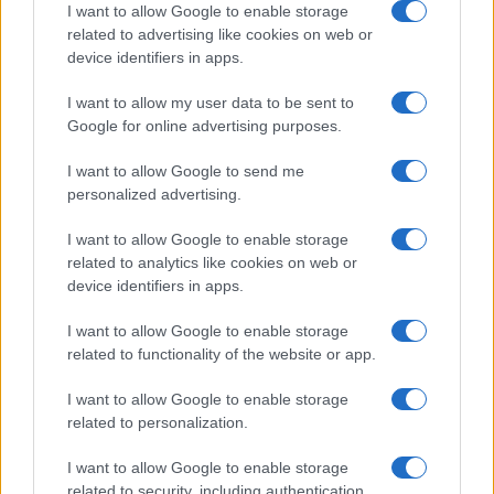
I want to allow Google to enable storage
related to advertising like cookies on web or
device identifiers in apps.
Iscriviti alla nostra
NEWSLETTER
I want to allow my user data to be sent to
Google for online advertising purposes.
Resta informato su notizie, aggiornamenti fiscali
I want to allow Google to send me
e moduli scaricabili!
personalized advertising.
I want to allow Google to enable storage
related to analytics like cookies on web or
device identifiers in apps.
I want to allow Google to enable storage
Acconsento al
trattamento dei dati personali
ai sensi degli
related to functionality of the website or app.
articoli 13-14 del GDPR 2016/679.
I want to allow Google to enable storage
related to personalization.
I want to allow Google to enable storage
Informazione Fiscale S.r.l. - P.I. / C.F.: 13886391005
related to security, including authentication